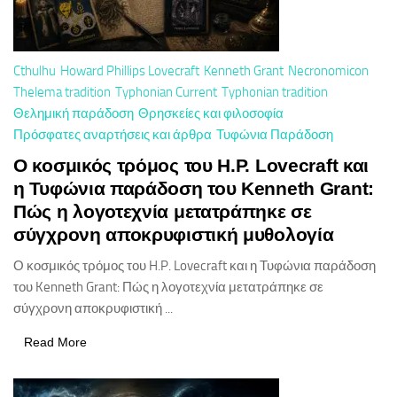
Cthulhu
Howard Phillips Lovecraft
Kenneth Grant
Necronomicon
Thelema tradition
Typhonian Current
Typhonian tradition
Θελημική παράδοση
Θρησκείες και φιλοσοφία
Πρόσφατες αναρτήσεις και άρθρα
Τυφώνια Παράδοση
Ο κοσμικός τρόμος του H.P. Lovecraft και
η Τυφώνια παράδοση του Kenneth Grant:
Πώς η λογοτεχνία μετατράπηκε σε
σύγχρονη αποκρυφιστική μυθολογία
Ο κοσμικός τρόμος του H.P. Lovecraft και η Τυφώνια παράδοση
του Kenneth Grant: Πώς η λογοτεχνία μετατράπηκε σε
σύγχρονη αποκρυφιστική ...
Read More