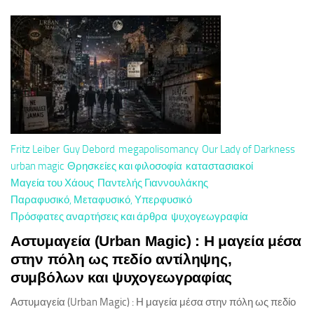
Fritz Leiber
Guy Debord
megapolisomancy
Our Lady of Darkness
urban magic
Θρησκείες και φιλοσοφία
καταστασιακοί
Μαγεία του Χάους
Παντελής Γιαννουλάκης
Παραφυσικό, Μεταφυσικό, Υπερφυσικό
Πρόσφατες αναρτήσεις και άρθρα
ψυχογεωγραφία
Αστυμαγεία (Urban Magic) : Η μαγεία μέσα
στην πόλη ως πεδίο αντίληψης,
συμβόλων και ψυχογεωγραφίας
Αστυμαγεία (Urban Magic) : Η μαγεία μέσα στην πόλη ως πεδίο