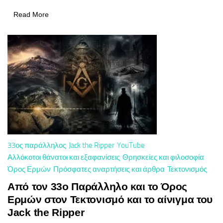
Read More
33ος παράλληλος
Jack the Ripper
YouTube
Αλλόκοτοι θάνατοι και εξαφανίσεις
Θρησκείες και φιλοσοφία
Όρος Ερμών
Πρόσφατες αναρτήσεις και άρθρα
Τεκτονισμός
Από τον 33ο Παράλληλο και το Όρος
Ερμών στον Τεκτονισμό και το αίνιγμα του
Jack the Ripper