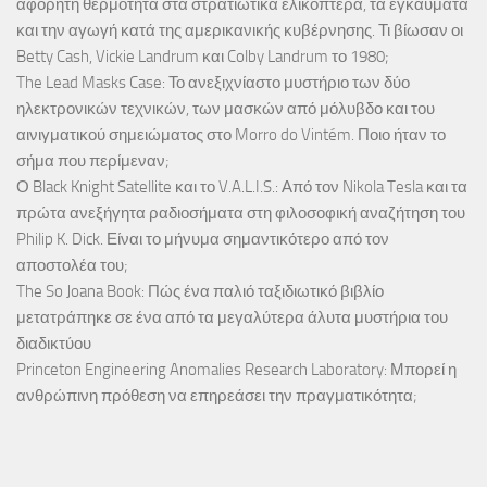
αφόρητη θερμότητα στα στρατιωτικά ελικόπτερα, τα εγκαύματα
και την αγωγή κατά της αμερικανικής κυβέρνησης. Τι βίωσαν οι
Betty Cash, Vickie Landrum και Colby Landrum το 1980;
The Lead Masks Case: Το ανεξιχνίαστο μυστήριο των δύο
ηλεκτρονικών τεχνικών, των μασκών από μόλυβδο και του
αινιγματικού σημειώματος στο Morro do Vintém. Ποιο ήταν το
σήμα που περίμεναν;
Ο Black Knight Satellite και το V.A.L.I.S.: Από τον Nikola Tesla και τα
πρώτα ανεξήγητα ραδιοσήματα στη φιλοσοφική αναζήτηση του
Philip K. Dick. Είναι το μήνυμα σημαντικότερο από τον
αποστολέα του;
The So Joana Book: Πώς ένα παλιό ταξιδιωτικό βιβλίο
μετατράπηκε σε ένα από τα μεγαλύτερα άλυτα μυστήρια του
διαδικτύου
Princeton Engineering Anomalies Research Laboratory: Μπορεί η
ανθρώπινη πρόθεση να επηρεάσει την πραγματικότητα;