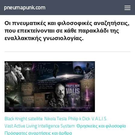
pneumapunk.com
Skip to content
Οι πνευματικές και φιλοσοφικές αναζητήσεις,
που επεκτείνονται σε κάθε παρακλάδι της
εναλλακτικής γνωσιολογίας.
Black Knight satellite
Nikola Tesla
Philip k Dick
V.A.L.I.S.
Vast Active Living Intelligence System
Θρησκείες και φιλοσοφία
Πρόσφατες αναρτήσεις και άρθρα