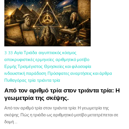
3
33
Αγία Τριάδα
αιγυπτιακός κόσμος
αποκρυφιστικές ερμηνείες
αριθμητικό μοτίβο
Ερμής Τρισμέγιστος
Θρησκείες και φιλοσοφία
ινδουιστική παράδοση
Πρόσφατες αναρτήσεις και άρθρα
Πυθαγόρας
τρία
τριάντα τρία
Από τον αριθμό τρία στον τριάντα τρία: Η
γεωμετρία της σκέψης.
Από τον αριθμό τρία στον τριάντα τρία: Η γεωμετρία της
σκέψης. Πώς η τριάδα ως αριθμητικό μοτίβο μετατρέπεται σε
δομή ...