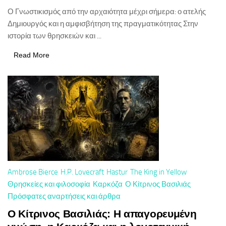
Ο Γνωστικισμός από την αρχαιότητα μέχρι σήμερα: ο ατελής
Δημιουργός και η αμφισβήτηση της πραγματικότητας Στην
ιστορία των θρησκειών και ...
Read More
Ambrose Bierce
H.P. Lovecraft
Hastur
The King in Yellow
Θρησκείες και φιλοσοφία
Καρκόζα
Ο Κίτρινος Βασιλιάς
Πρόσφατες αναρτήσεις και άρθρα
Ο Κίτρινος Βασιλιάς: Η απαγορευμένη