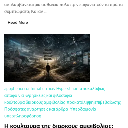
αντιλαμβάνεται μια ασθένεια πολύ πριν εμφανιστούν τα πρώτα
συμπτώματα; Και αν ...
Read More
apophenia
confirmation bias
Hyperstition
αποκαλύψεις
αποφαινία
Θρησκείες και φιλοσοφία
κουλτούρα διαρκούς αμφιβολίας
προκατάληψη επιβεβαίωσης
Πρόσφατες αναρτήσεις και άρθρα
Υπερδαιμονία
υπερπληροφόρηση
Η κουλτούρα της διαρκούς αμφιβολίας: