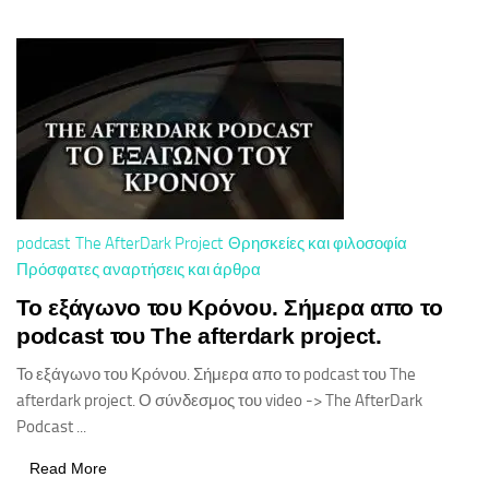
podcast
The AfterDark Project
Θρησκείες και φιλοσοφία
Πρόσφατες αναρτήσεις και άρθρα
Το εξάγωνο του Κρόνου. Σήμερα απο το
podcast του The afterdark project.
Το εξάγωνο του Κρόνου. Σήμερα απο το podcast του The
afterdark project. Ο σύνδεσμος του video -> The AfterDark
Podcast ...
Read More