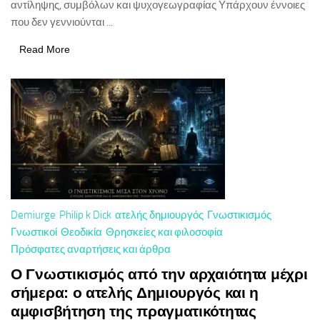
αντίληψης, συμβόλων και ψυχογεωγραφίας Υπάρχουν έννοιες
που δεν γεννιούνται ...
Read More
Demiurge
Philip k Dick
ατελής δημιουργός
Γνωστικισμός
Γνωστικοί
Θεοδικία
Θρησκείες και φιλοσοφία
Πρόσφατες αναρτήσεις και άρθρα
Ο Γνωστικισμός από την αρχαιότητα μέχρι
σήμερα: ο ατελής Δημιουργός και η
αμφισβήτηση της πραγματικότητας