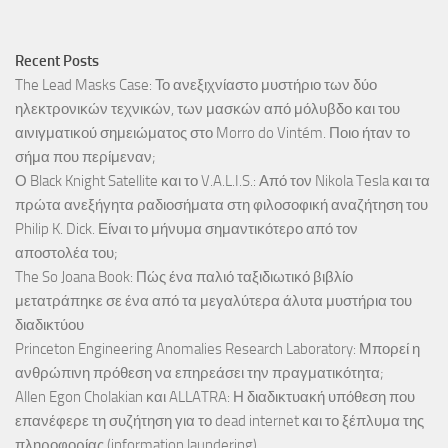
Recent Posts
The Lead Masks Case: Το ανεξιχνίαστο μυστήριο των δύο
ηλεκτρονικών τεχνικών, των μασκών από μόλυβδο και του
αινιγματικού σημειώματος στο Morro do Vintém. Ποιο ήταν το
σήμα που περίμεναν;
Ο Black Knight Satellite και το V.A.L.I.S.: Από τον Nikola Tesla και τα
πρώτα ανεξήγητα ραδιοσήματα στη φιλοσοφική αναζήτηση του
Philip K. Dick. Είναι το μήνυμα σημαντικότερο από τον
αποστολέα του;
The So Joana Book: Πώς ένα παλιό ταξιδιωτικό βιβλίο
μετατράπηκε σε ένα από τα μεγαλύτερα άλυτα μυστήρια του
διαδικτύου
Princeton Engineering Anomalies Research Laboratory: Μπορεί η
ανθρώπινη πρόθεση να επηρεάσει την πραγματικότητα;
Allen Egon Cholakian και ALLATRA: Η διαδικτυακή υπόθεση που
επανέφερε τη συζήτηση για το dead internet και το ξέπλυμα της
πληροφορίας (information laundering)