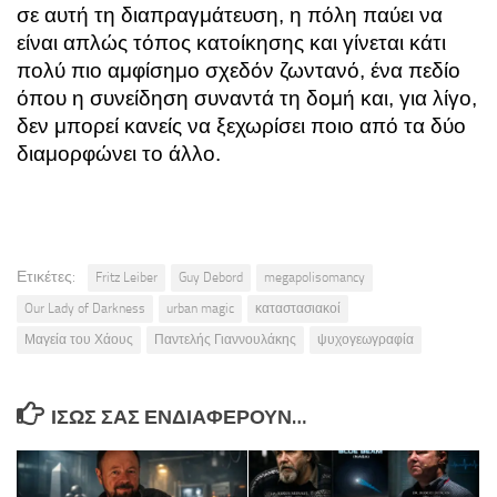
σε αυτή τη διαπραγμάτευση, η πόλη παύει να
είναι απλώς τόπος κατοίκησης και γίνεται κάτι
πολύ πιο αμφίσημο σχεδόν ζωντανό, ένα πεδίο
όπου η συνείδηση συναντά τη δομή και, για λίγο,
δεν μπορεί κανείς να ξεχωρίσει ποιο από τα δύο
διαμορφώνει το άλλο.
Ετικέτες:
Fritz Leiber
Guy Debord
megapolisomancy
Our Lady of Darkness
urban magic
καταστασιακοί
Μαγεία του Χάους
Παντελής Γιαννουλάκης
ψυχογεωγραφία
ΊΣΩΣ ΣΑΣ ΕΝΔΙΑΦΈΡΟΥΝ…