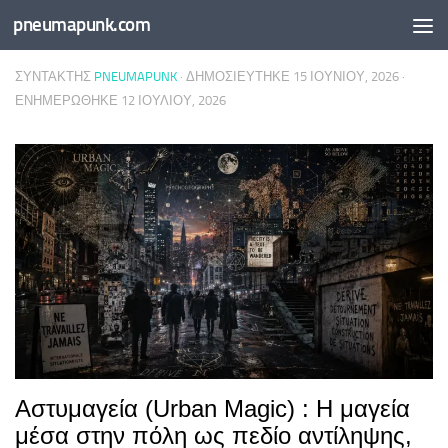
pneumapunk.com
Skip to content
ΣΥΝΤΆΚΤΗΣ
PNEUMAPUNK
· ΔΗΜΟΣΙΕΎΤΗΚΕ
15 ΙΟΥΝΊΟΥ, 2026
·
ΕΝΗΜΕΡΏΘΗΚΕ
12 ΙΟΥΛΊΟΥ, 2026
Αστυμαγεία (Urban Magic) : Η μαγεία
μέσα στην πόλη ως πεδίο αντίληψης,