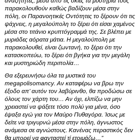
αναζητητές, μέσα από τις σκιές τα μυστήρια τους
παρακολουθούν καθώς βαδίζουν μέσα στην
πόλη, οι Παρανοητικές Οντότητες το ξέρουν ότι τις
ψάχνεις, η μεγαλούπολη το ξέρει ότι είσαι χαμένος
μέσα στο τιτάνιο κρυπτόγραμμά της. Σε βλέπει με
μυριάδες αόρατα μάτια. Η μεγαλούπολη με
παρακολουθεί, είναι ζωντανή, το ξέρει ότι την
κατασκοπεύω, το ξέρει ότι βγήκα για την μεγάλη
και μυστηριώδη περιπολία…
Θα εξερευνήσω όλα τα μυστικά του
megapolisomancy. Αν καταφέρω να βρω την
έξοδο απ’ αυτόν τον λαβύρινθο, θα προδώσω σε
όλους τον χάρτη του… Αν όχι, ελπίζω να μην
χρειαστεί να ψάξετε τόσο πολύ για μένα, όσο
έψαξα εγώ για τον Μαύρο Πυθαγόρα. Ίσως με
δείτε να τριγυρνώ μέσα στην πόλη, άγνωστος
ανάμεσα σε αγνώστους. Κανένας περαστικός δεν
θα μπορεί να φανταστεί τί ετοιμάζω…”