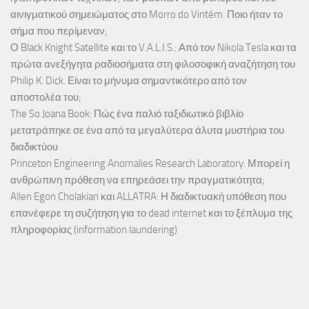
αινιγματικού σημειώματος στο Morro do Vintém. Ποιο ήταν το
σήμα που περίμεναν;
Ο Black Knight Satellite και το V.A.L.I.S.: Από τον Nikola Tesla και τα
πρώτα ανεξήγητα ραδιοσήματα στη φιλοσοφική αναζήτηση του
Philip K. Dick. Είναι το μήνυμα σημαντικότερο από τον
αποστολέα του;
The So Joana Book: Πώς ένα παλιό ταξιδιωτικό βιβλίο
μετατράπηκε σε ένα από τα μεγαλύτερα άλυτα μυστήρια του
διαδικτύου
Princeton Engineering Anomalies Research Laboratory: Μπορεί η
ανθρώπινη πρόθεση να επηρεάσει την πραγματικότητα;
Allen Egon Cholakian και ALLATRA: Η διαδικτυακή υπόθεση που
επανέφερε τη συζήτηση για το dead internet και το ξέπλυμα της
πληροφορίας (information laundering)