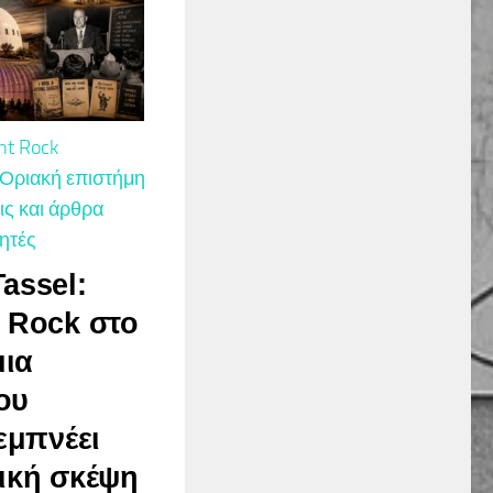
nt Rock
Οριακή επιστήμη
ς και άρθρα
ητές
assel:
 Rock στο
μια
ου
εμπνέει
ική σκέψη