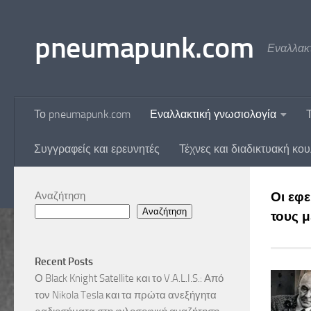
Skip to content
pneumapunk.com
Εναλλακτ
Το pneumapunk.com
Εναλλακτική γνωσιολογία
Συγγραφείς και ερευνητές
Τέχνες και διαδικτυακή κο
Αναζήτηση
Οι εφε
Αναζήτηση
τους 
Recent Posts
Ο Black Knight Satellite και το V.A.L.I.S.: Από
τον Nikola Tesla και τα πρώτα ανεξήγητα