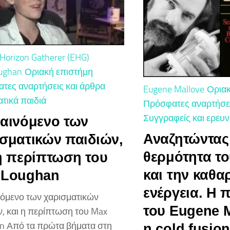
Horizon Gatherer (EHG)
ughan
Οριακή επιστήμη
τες αναρτήσεις και άρθρα
Eugene Mallove
Οριακ
τικά παιδιά
Πρόσφατες αναρτήσει
Συγγραφείς και ερευν
αινόμενο των
Αναζητώντας
σματικών παιδιών,
θερμότητα το
η περίπτωση του
και την καθα
 Loughan
ενέργεια. Η
νόμενο των χαρισματικών
του Eugene M
ν, και η περίπτωση του Max
n Από τα πρώτα βήματα στη
η cold fusion