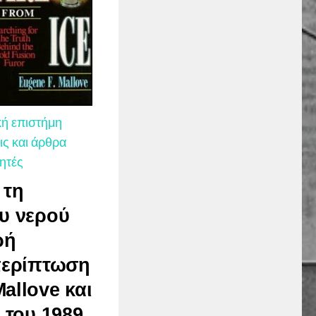
ή επιστήμη
ς και άρθρα
ητές
 τη
υ νερού
ρή
 περίπτωση
allove και
 του 1989.