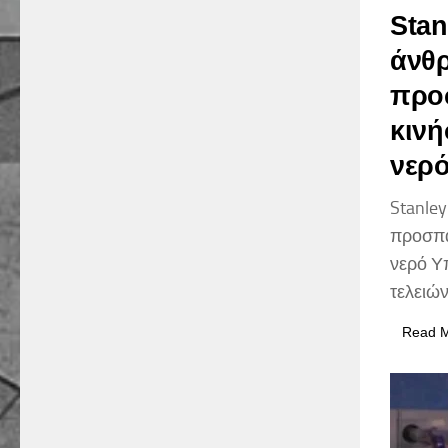
Stan
άνθ
προ
κινή
νερό
Stanle
προσπά
νερό Υ
τελειών
Read 