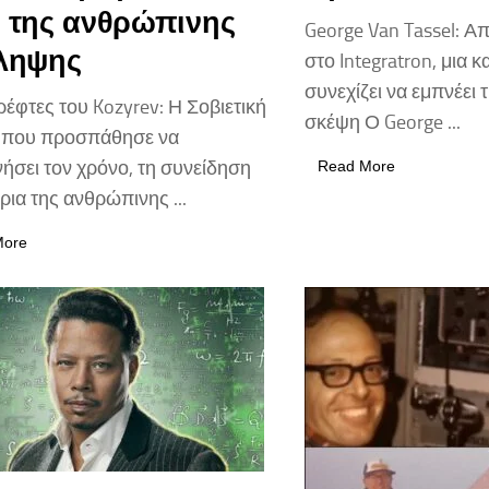
 της ανθρώπινης
George Van Tassel: Απ
ίληψης
στο Integratron, μια 
συνεχίζει να εμπνέει 
έφτες του Kozyrev: Η Σοβιετική
σκέψη Ο George ...
 που προσπάθησε να
ήσει τον χρόνο, τη συνείδηση
Read More
όρια της ανθρώπινης ...
More