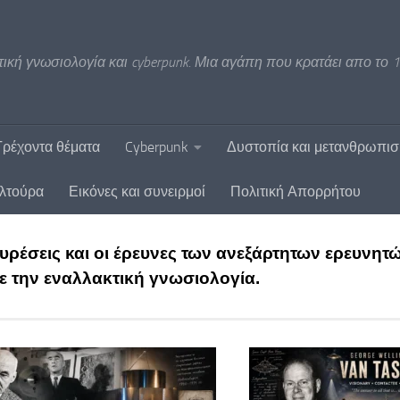
ική γνωσιολογία και cyberpunk. Μια αγάπη που κρατάει απο το 1
Τρέχοντα θέματα
Cyberpunk
Δυστοπία και μετανθρωπι
υλτούρα
Εικόνες και συνειρμοί
Πολιτική Απορρήτου
υρέσεις και οι έρευνες των ανεξάρτητων ερευνητ
με την εναλλακτική γνωσιολογία.