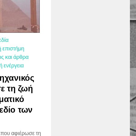
εδία
ή επιστήμη
ς και άρθρα
ή ενέργεια
μηχανικός
ε τη ζωή
γματικό
εδίο των
ς που αφιέρωσε τη