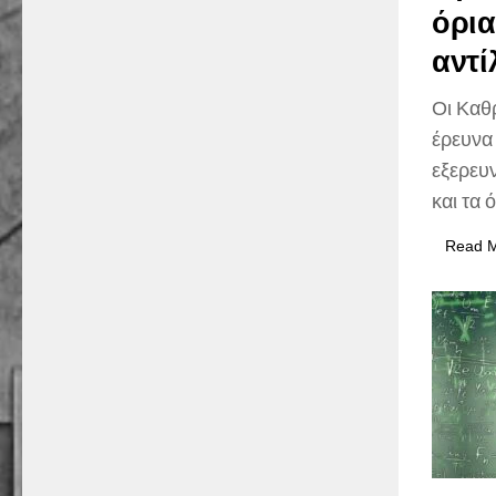
όρια
αντ
Οι Καθρ
έρευνα
εξερευν
και τα 
Read 