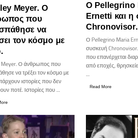
Ο Pellegrino
ley Meyer. Ο
Ernetti και 
ρωπος που
Chronovisor.
σπάθησε να
σει τον κόσμο με
Ο Pellegrino Maria Ern
συσκευή Chronovisor.
.
που επανέρχεται δια
y Meyer. Ο άνθρωπος που
από εποχές, θρησκείε
θησε να τρέξει τον κόσμο με
...
πάρχουν ιστορίες που δεν
Read More
ουν ποτέ. Ιστορίες που ...
More