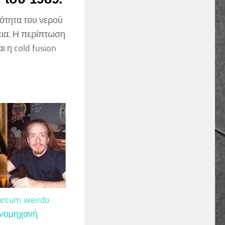
ότητα του νερού
εια. Η περίπτωση
ι η cold fusion
arcum
weirdo
νομηχανή