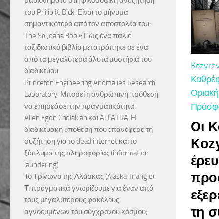
ραδιοσήματα στη φιλοσοφική αναζήτηση
του Philip K. Dick. Είναι το μήνυμα
σημαντικότερο από τον αποστολέα του;
The So Joana Book: Πώς ένα παλιό
ταξιδιωτικό βιβλίο μετατράπηκε σε ένα
από τα μεγαλύτερα άλυτα μυστήρια του
Kozyrev
διαδικτύου
Καθρέφ
Princeton Engineering Anomalies Research
Οριακή
Laboratory: Μπορεί η ανθρώπινη πρόθεση
Πρόσφα
να επηρεάσει την πραγματικότητα;
Allen Egon Cholakian και ALLATRA: Η
Οι Κ
διαδικτυακή υπόθεση που επανέφερε τη
Kozy
συζήτηση για το dead internet και το
ξέπλυμα της πληροφορίας (information
έρε
laundering)
προ
Το Τρίγωνο της Αλάσκας (Alaska Triangle):
Τι πραγματικά γνωρίζουμε για έναν από
εξερ
τους μεγαλύτερους φακέλους
τη σ
αγνοουμένων του σύγχρονου κόσμου;