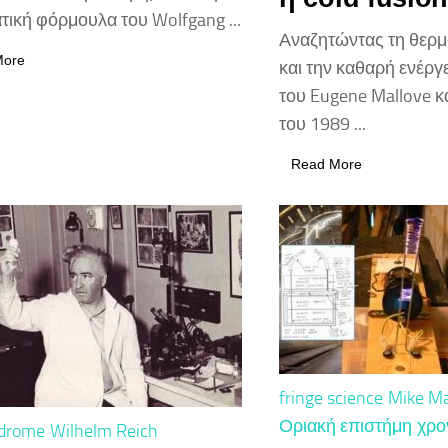
τική φόρμουλα του Wolfgang ...
Αναζητώντας τη θερμ
More
και την καθαρή ενέργ
του Eugene Mallove κα
του 1989 ...
Read More
fringe science
Mike M
Οριακή επιστήμη
χρο
drome
Wilhelm Reich