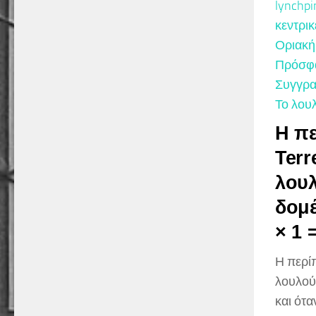
lynchpi
κεντρικ
Οριακή
Πρόσφα
Συγγρα
Το λου
Η π
Terr
λουλ
δομέ
× 1 =
Η περί
λουλούδ
και όταν