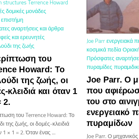
n structures
Terrence Howard
ές δομικές μονάδες
 επιστήμη
τες αναρτήσεις και άρθρα
φείς και ερευνητές
Joe Parr
ενεργειακά π
λούδι της ζωής
κοσμικά πεδία
Οριακ
ερίπτωση του
Πρόσφατες αναρτήσει
πυραμίδες
πυραμιδικ
ence Howard: Το
Joe Parr. Ο 
ούδι της ζωής, οι
που αφιέρωσ
ς-κλειδιά και όταν 1
του στο αινι
 2.
ενεργειακό π
πτωση του Terrence Howard: Το
πυραμίδων
ι της ζωής, οι δομές-κλειδιά
 1 × 1 = 2. Όταν ένας ...
Joe Parr. Ο μηχανικό