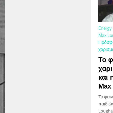
Energy 
Max Lo
Πρόσφα
χαρισμα
Το φ
χαρι
και 
Max
Το φαι
παιδιώ
Lougha