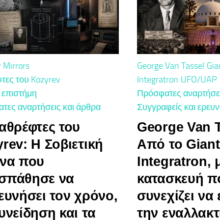
 Mirrors
George Van Tassel
Gia
τες του Kozyrev
Integratron
UFO/UAP
 επιστήμη
Πρόσφατες αναρτήσει
τες αναρτήσεις και άρθρα
Συγγραφείς και ερευν
αθρέφτες του
George Van T
rev: Η Σοβιετική
Από το Giant
υνα που
Integratron, 
σπάθησε να
κατασκευή π
ευνήσει τον χρόνο,
συνεχίζει να 
υνείδηση και τα
την εναλλακτ