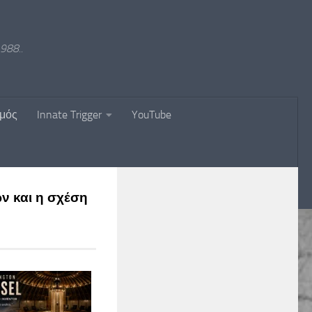
988..
σμός
Innate Trigger
YouTube
ών και η σχέση