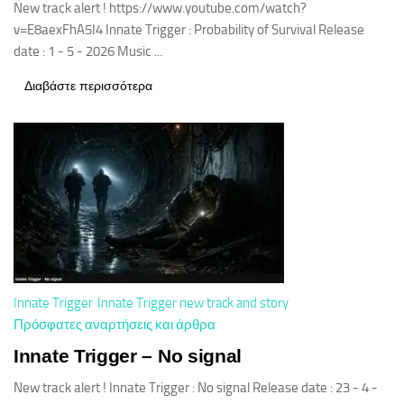
New track alert ! https://www.youtube.com/watch?
v=E8aexFhA5I4 Innate Trigger : Probability of Survival Release
date : 1 - 5 - 2026 Music ...
Διαβάστε περισσότερα
Innate Trigger
Innate Trigger new track and story
Πρόσφατες αναρτήσεις και άρθρα
Innate Trigger – No signal
New track alert ! Innate Trigger : No signal Release date : 23 - 4 -