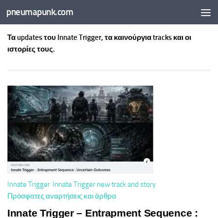
pneumapunk.com
Skip to content
Τα updates του Innate Trigger, τα καινούργια tracks και οι
ιστορίες τους.
Innate Trigger
Innate Trigger new track and story
Πρόσφατες αναρτήσεις και άρθρα
Innate Trigger – Entrapment Sequence :