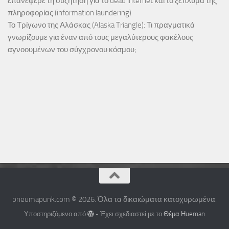
επανέφερε τη συζήτηση για το dead internet και το ξέπλυμα της
πληροφορίας (information laundering)
Το Τρίγωνο της Αλάσκας (Alaska Triangle): Τι πραγματικά
γνωρίζουμε για έναν από τους μεγαλύτερους φακέλους
αγνοουμένων του σύγχρονου κόσμου;
pneumapunk.com © 2026. Όλα τα δικαιώματα κατοχυρωμένα.
Υποστηριζόμενο από
- Έχει σχεδιαστεί με το
Θέμα Ηueman