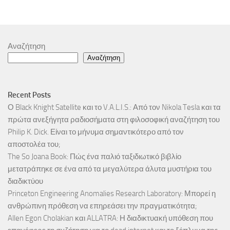
Αναζήτηση
Αναζήτηση
Recent Posts
Ο Black Knight Satellite και το V.A.L.I.S.: Από τον Nikola Tesla και τα
πρώτα ανεξήγητα ραδιοσήματα στη φιλοσοφική αναζήτηση του
Philip K. Dick. Είναι το μήνυμα σημαντικότερο από τον
αποστολέα του;
The So Joana Book: Πώς ένα παλιό ταξιδιωτικό βιβλίο
μετατράπηκε σε ένα από τα μεγαλύτερα άλυτα μυστήρια του
διαδικτύου
Princeton Engineering Anomalies Research Laboratory: Μπορεί η
ανθρώπινη πρόθεση να επηρεάσει την πραγματικότητα;
Allen Egon Cholakian και ALLATRA: Η διαδικτυακή υπόθεση που