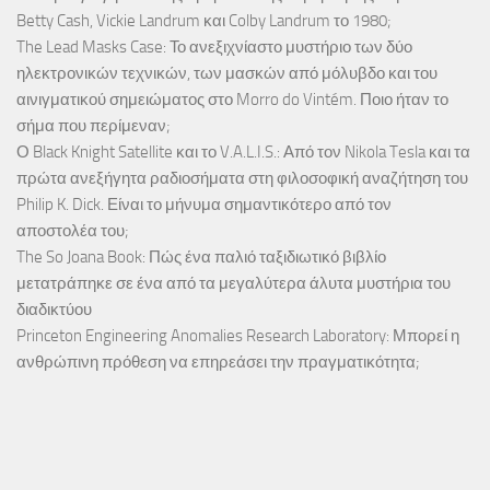
Betty Cash, Vickie Landrum και Colby Landrum το 1980;
The Lead Masks Case: Το ανεξιχνίαστο μυστήριο των δύο
ηλεκτρονικών τεχνικών, των μασκών από μόλυβδο και του
αινιγματικού σημειώματος στο Morro do Vintém. Ποιο ήταν το
σήμα που περίμεναν;
Ο Black Knight Satellite και το V.A.L.I.S.: Από τον Nikola Tesla και τα
πρώτα ανεξήγητα ραδιοσήματα στη φιλοσοφική αναζήτηση του
Philip K. Dick. Είναι το μήνυμα σημαντικότερο από τον
αποστολέα του;
The So Joana Book: Πώς ένα παλιό ταξιδιωτικό βιβλίο
μετατράπηκε σε ένα από τα μεγαλύτερα άλυτα μυστήρια του
διαδικτύου
Princeton Engineering Anomalies Research Laboratory: Μπορεί η
ανθρώπινη πρόθεση να επηρεάσει την πραγματικότητα;