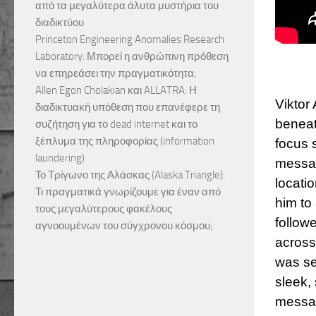
από τα μεγαλύτερα άλυτα μυστήρια του
διαδικτύου
Princeton Engineering Anomalies Research
Laboratory: Μπορεί η ανθρώπινη πρόθεση
να επηρεάσει την πραγματικότητα;
Allen Egon Cholakian και ALLATRA: Η
Viktor
διαδικτυακή υπόθεση που επανέφερε τη
beneat
συζήτηση για το dead internet και το
ξέπλυμα της πληροφορίας (information
focus 
laundering)
messag
Το Τρίγωνο της Αλάσκας (Alaska Triangle):
locati
Τι πραγματικά γνωρίζουμε για έναν από
him to
τους μεγαλύτερους φακέλους
follow
αγνοουμένων του σύγχρονου κόσμου;
across
was se
sleek, 
messag