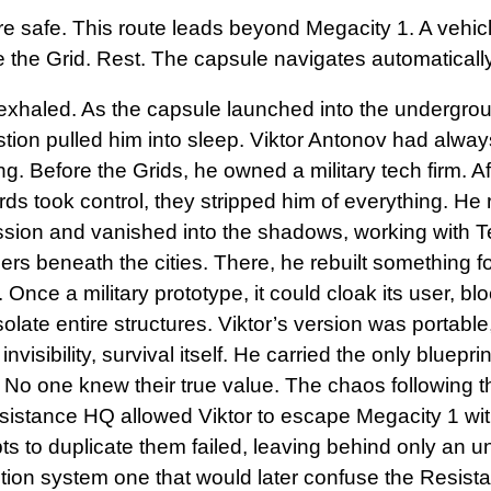
re safe. This route leads beyond Megacity 1. A vehicl
e the Grid. Rest. The capsule navigates automatically
 exhaled. As the capsule launched into the undergrou
tion pulled him into sleep. Viktor Antonov had alway
g. Before the Grids, he owned a military tech firm. Af
rds took control, they stripped him of everything. He
sion and vanished into the shadows, working with T
ers beneath the cities. There, he rebuilt something f
. Once a military prototype, it could cloak its user, bl
solate entire structures. Viktor’s version was portable
 invisibility, survival itself. He carried the only bluep
. No one knew their true value. The chaos following 
sistance HQ allowed Viktor to escape Megacity 1 with
ts to duplicate them failed, leaving behind only an 
tion system one that would later confuse the Resista