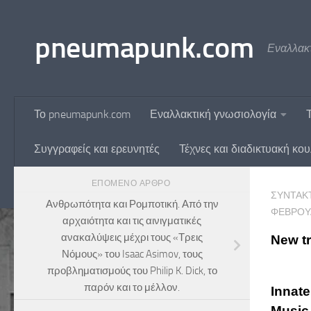
Skip to content
pneumapunk.com
Εναλλακτ
Το pneumapunk.com
Εναλλακτική γνωσιολογία
Συγγραφείς και ερευνητές
Τέχνες και διαδικτυακή κο
ΕΠΌΜΕΝΟ ΆΡΘΡΟ
ΣΥΝΤΆΚ
Ανθρωπότητα και Ρομποτική. Από την
ΦΕΒΡΟΥΑ
αρχαιότητα και τις αινιγματικές
ανακαλύψεις μέχρι τους «Τρεις
New tr
Νόμους» του Isaac Asimov, τους
προβληματισμούς του Philip K. Dick, το
παρόν και το μέλλον.
Innate
Music 