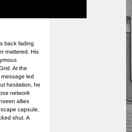
is back fading
er mattered. His
onymous
rid. At the
er message led
t hesitation, he
hose network
nseen allies
escape capsule,
ocked shut. A