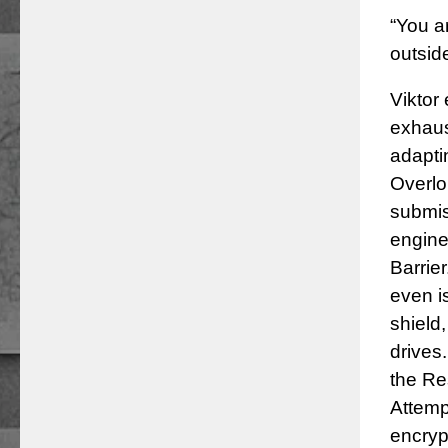
“You a
outsid
Viktor
exhaus
adaptin
Overlo
submis
engine
Barrier
even i
shield,
drives
the Re
Attemp
encryp