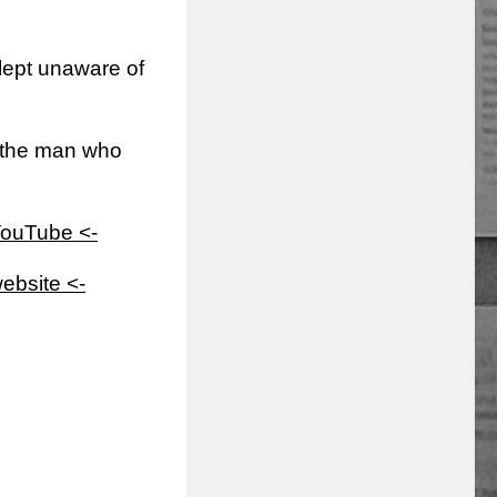
slept unaware of
 the man who
YouTube <-
ebsite <-