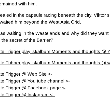
remained with him.
ealed in the capsule racing beneath the city, Viktor 
waited him beyond the West Asia Grid.
s waiting in the Wastelands and why did they want
 the secret of the Barrier?
ate Trigger playlist/album Moments and thoughts @ 
ate Tribber playlist/album Moments and thoughts @ w
ate Trigger @ Web Site <-
ate Trigger @ You tube channel <-
ate Trigger @ Facebook page <-
ate Trigger @ Instagram <-