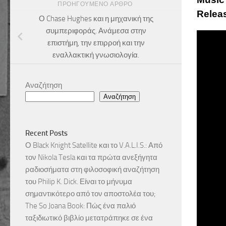
ΠΡΟΗΓΟΎΜΕΝΟ ΆΡΘΡΟ
Releas
Ο Chase Hughes και η μηχανική της
συμπεριφοράς. Ανάμεσα στην
επιστήμη, την επιρροή και την
εναλλακτική γνωσιολογία.
Αναζήτηση
Αναζήτηση
Recent Posts
Ο Black Knight Satellite και το V.A.L.I.S.: Από
τον Nikola Tesla και τα πρώτα ανεξήγητα
ραδιοσήματα στη φιλοσοφική αναζήτηση
του Philip K. Dick. Είναι το μήνυμα
σημαντικότερο από τον αποστολέα του;
The So Joana Book: Πώς ένα παλιό
ταξιδιωτικό βιβλίο μετατράπηκε σε ένα