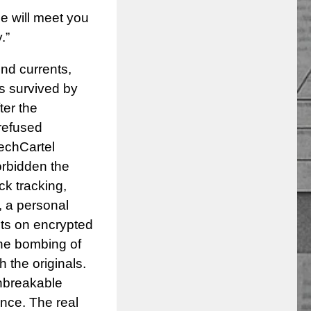
e will meet you
.”
nd currents,
s survived by
ter the
 refused
echCartel
orbidden the
ock tracking,
, a personal
rints on encrypted
the bombing of
 the originals.
unbreakable
nce. The real