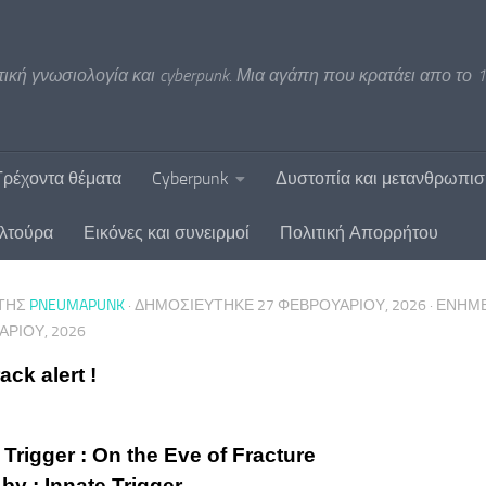
ική γνωσιολογία και cyberpunk. Μια αγάπη που κρατάει απο το 1
Τρέχοντα θέματα
Cyberpunk
Δυστοπία και μετανθρωπι
υλτούρα
Εικόνες και συνειρμοί
Πολιτική Απορρήτου
ΤΗΣ
PNEUMAPUNK
· ΔΗΜΟΣΙΕΎΤΗΚΕ
27 ΦΕΒΡΟΥΑΡΊΟΥ, 2026
· ΕΝΗ
ΡΊΟΥ, 2026
ack alert !
 Trigger : On the Eve of Fracture
by : Innate Trigger