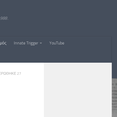
988..
σμός
Innate Trigger
YouTube
ΜΕΡΏΘΗΚΕ
27