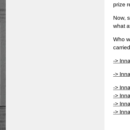
prize 
Now, s
what a
Who wa
carried
-> Inn
-> Inn
-> Inn
-> Inn
-> Inn
-> Inn