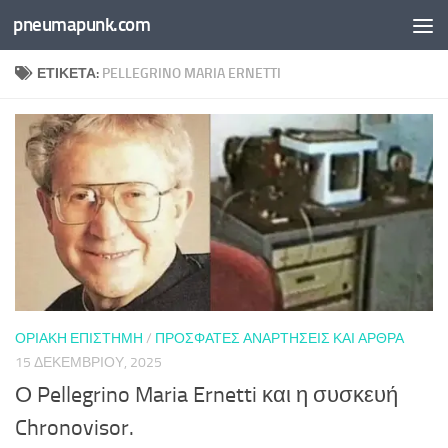
pneumapunk.com
Skip to content
ΕΤΙΚΈΤΑ:
PELLEGRINO MARIA ERNETTI
ΟΡΙΑΚΉ ΕΠΙΣΤΉΜΗ
/
ΠΡΌΣΦΑΤΕΣ ΑΝΑΡΤΉΣΕΙΣ ΚΑΙ ΆΡΘΡΑ
15 ΔΕΚΕΜΒΡΊΟΥ, 2025
Ο Pellegrino Maria Ernetti και η συσκευή
Chronovisor.