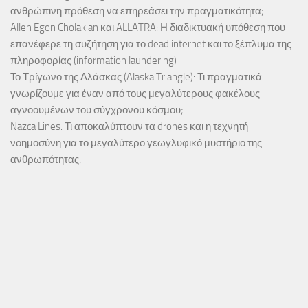
ανθρώπινη πρόθεση να επηρεάσει την πραγματικότητα;
Allen Egon Cholakian και ALLATRA: Η διαδικτυακή υπόθεση που
επανέφερε τη συζήτηση για το dead internet και το ξέπλυμα της
πληροφορίας (information laundering)
Το Τρίγωνο της Αλάσκας (Alaska Triangle): Τι πραγματικά
γνωρίζουμε για έναν από τους μεγαλύτερους φακέλους
αγνοουμένων του σύγχρονου κόσμου;
Nazca Lines: Τι αποκαλύπτουν τα drones και η τεχνητή
νοημοσύνη για το μεγαλύτερο γεωγλυφικό μυστήριο της
ανθρωπότητας;