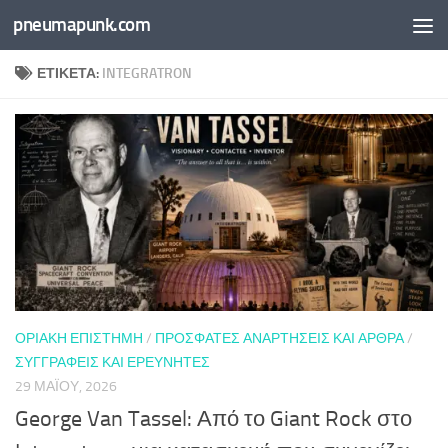
pneumapunk.com
Skip to content
ΕΤΙΚΈΤΑ:
INTEGRATRON
ΟΡΙΑΚΉ ΕΠΙΣΤΉΜΗ
/
ΠΡΌΣΦΑΤΕΣ ΑΝΑΡΤΉΣΕΙΣ ΚΑΙ ΆΡΘΡΑ
/
ΣΥΓΓΡΑΦΕΊΣ ΚΑΙ ΕΡΕΥΝΗΤΈΣ
29 ΜΑΪ́ΟΥ, 2026
George Van Tassel: Από το Giant Rock στο