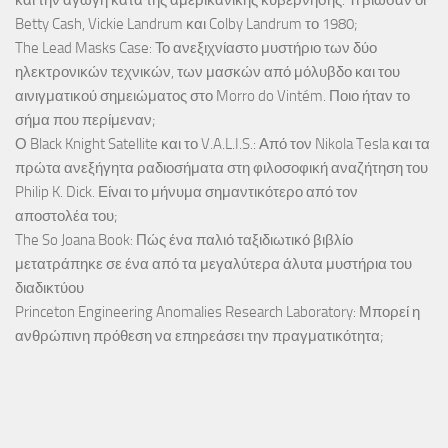
και την αγωγή κατά της αμερικανικής κυβέρνησης. Τι βίωσαν οι
Betty Cash, Vickie Landrum και Colby Landrum το 1980;
The Lead Masks Case: Το ανεξιχνίαστο μυστήριο των δύο
ηλεκτρονικών τεχνικών, των μασκών από μόλυβδο και του
αινιγματικού σημειώματος στο Morro do Vintém. Ποιο ήταν το
σήμα που περίμεναν;
Ο Black Knight Satellite και το V.A.L.I.S.: Από τον Nikola Tesla και τα
πρώτα ανεξήγητα ραδιοσήματα στη φιλοσοφική αναζήτηση του
Philip K. Dick. Είναι το μήνυμα σημαντικότερο από τον
αποστολέα του;
The So Joana Book: Πώς ένα παλιό ταξιδιωτικό βιβλίο
μετατράπηκε σε ένα από τα μεγαλύτερα άλυτα μυστήρια του
διαδικτύου
Princeton Engineering Anomalies Research Laboratory: Μπορεί η
ανθρώπινη πρόθεση να επηρεάσει την πραγματικότητα;