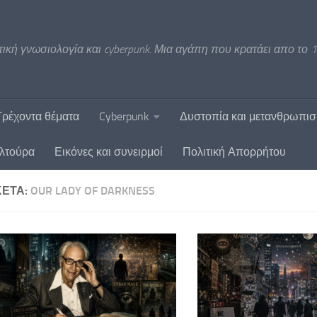
ική γνωσιολογία και cyberpunk. Μια αγάπη που κρατάει απο το 1
Τρέχοντα θέματα
Cyberpunk
Δυστοπία και μετανθρωπι
υλτούρα
Εικόνες και συνειρμοί
Πολιτική Απορρήτου
ΚΈΤΑ:
OUR LADY OF DARKNESS