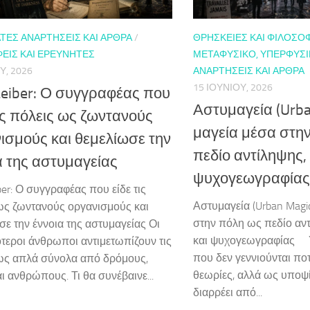
ΤΕΣ ΑΝΑΡΤΉΣΕΙΣ ΚΑΙ ΆΡΘΡΑ
/
ΘΡΗΣΚΕΊΕΣ ΚΑΙ ΦΙΛΟΣΟ
ΕΊΣ ΚΑΙ ΕΡΕΥΝΗΤΈΣ
ΜΕΤΑΦΥΣΙΚΌ, ΥΠΕΡΦΥΣ
Υ, 2026
ΑΝΑΡΤΉΣΕΙΣ ΚΑΙ ΆΡΘΡΑ
15 ΙΟΥΝΊΟΥ, 2026
 Leiber: Ο συγγραφέας που
Αστυμαγεία (Urba
τις πόλεις ως ζωντανούς
μαγεία μέσα στη
ισμούς και θεμελίωσε την
πεδίο αντίληψης,
α της αστυμαγείας
ψυχογεωγραφίας
iber: Ο συγγραφέας που είδε τις
Αστυμαγεία (Urban Magic
ως ζωντανούς οργανισμούς και
στην πόλη ως πεδίο αν
σε την έννοια της αστυμαγείας Οι
και ψυχογεωγραφίας 
τεροι άνθρωποι αντιμετωπίζουν τις
που δεν γεννιούνται πο
ως απλά σύνολα από δρόμους,
θεωρίες, αλλά ως υποψί
αι ανθρώπους. Τι θα συνέβαινε...
διαρρέει από...