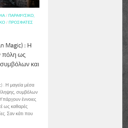
ΦΊΑ
/
ΠΑΡΑΦΥΣΙΚΌ,
ΙΚΌ
/
ΠΡΌΣΦΑΤΕΣ
n Magic) : Η
ν πόλη ως
 συμβόλων και
) : Η μαγεία μέσα
τίληψης, συμβόλων
Υπάρχουν έννοιες
τέ ως καθαρές
ες. Σαν κάτι που