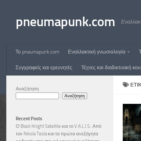
Skip to content
pneumapunk.com
Εναλλακτ
Το pneumapunk.com
Εναλλακτική γνωσιολογία
Συγγραφείς και ερευνητές
Τέχνες και διαδικτυακή κο
ΕΤΙ
Αναζήτηση
Αναζήτηση
Recent Posts
Ο Black Knight Satellite και το V.A.L.I.S.: Από
τον Nikola Tesla και τα πρώτα ανεξήγητα