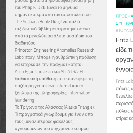
ραδιοσήματα στη φιλοσοφική αναζήτηση
του Philip K. Dick. Είναι το μήνυμα
σημαντικότερο από τον αποστολέα του;
ΠΡΌΣΦΑ
The So Joana Book: Πώς ένα παλιό
ΣΥΓΓΡΑΦ
ταξιδιωτικό βιβλίο μετατράπηκε σε ένα
8 ΙΟΥΛΊΟ
από τα μεγαλύτερα άλυτα μυστήρια του
Fritz
διαδικτύου
είδε 
Princeton Engineering Anomalies Research
Laboratory: Μπορεί η ανθρώπινη πρόθεση
οργαν
να επηρεάσει την πραγματικότητα;
έννοι
Allen Egon Cholakian και ALLATRA: Η
διαδικτυακή υπόθεση που επανέφερε τη
Fritz Le
συζήτηση για το dead internet και το
πόλεις 
ξέπλυμα της πληροφορίας (information
θεμελίω
laundering)
περισσό
Το Τρίγωνο της Αλάσκας (Alaska Triangle):
πόλεις 
Τι πραγματικά γνωρίζουμε για έναν από
κτίρια κ
τους μεγαλύτερους φακέλους
αγνοουμένων του σύγχρονου κόσμου;