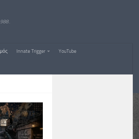
988..
σμός
Innate Trigger
YouTube