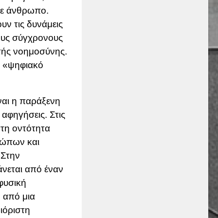
σε άνθρωπο.
ν τις δυνάμεις
τους σύγχρονους
τής νοημοσύνης.
ς «ψηφιακό
ναι η παράξενη
 αφηγήσεις. Στις
ατη οντότητα
ρώπων και
 Στην
άνεται από έναν
φυσική
 από μια
ιόριστη