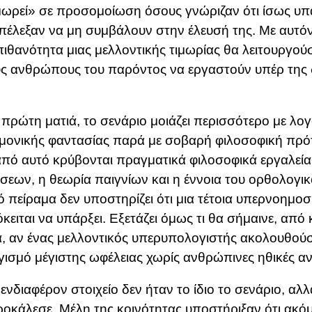
μωρεί» σε προσομοίωση όσους γνώριζαν ότι ίσως υπ
πέλεξαν να μη συμβάλουν στην έλευσή της. Με αυτόν
 πιθανότητα μιας μελλοντικής τιμωρίας θα λειτουργού
υς ανθρώπους του παρόντος να εργαστούν υπέρ της 
 πρώτη ματιά, το σενάριο μοιάζει περισσότερο με λογ
μονικής φαντασίας παρά με σοβαρή φιλοσοφική πρό
πό αυτό κρύβονται πραγματικά φιλοσοφικά εργαλεία
εων, η θεωρία παιγνίων και η έννοια του ορθολογι
ό πείραμα δεν υποστηρίζει ότι μια τέτοια υπερνοημο
όκειται να υπάρξει. Εξετάζει όμως τι θα σήμαινε, από
, αν ένας μελλοντικός υπερυπολογιστής ακολουθού
ισμό μέγιστης ωφέλειας χωρίς ανθρώπινες ηθικές α
 ενδιαφέρον στοιχείο δεν ήταν το ίδιο το σενάριο, αλλ
οκάλεσε. Μέλη της κοινότητας υποστήριξαν ότι ακόμ