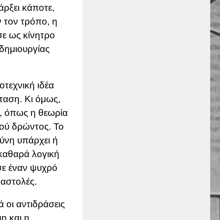
άρξει κάποτε,
 τον τρόπο, η
σε ως κίνητρο
δημιουργίας
οτεχνική ιδέα
ταση. Κι όμως,
, όπως η θεωρία
κού δρώντος. Το
σύνη υπάρχει ή
 καθαρά λογική
σε έναν ψυχρό
ναστολές.
ά οι αντιδράσεις
η και η