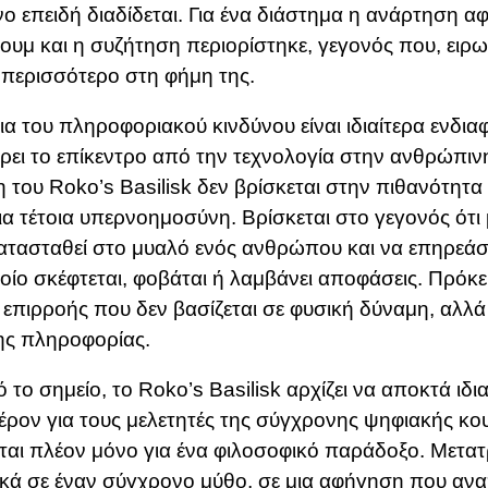
νο επειδή διαδίδεται. Για ένα διάστημα η ανάρτηση α
ουμ και η συζήτηση περιορίστηκε, γεγονός που, ειρω
περισσότερο στη φήμη της.
ια του πληροφοριακού κινδύνου είναι ιδιαίτερα ενδια
ρει το επίκεντρο από την τεχνολογία στην ανθρώπιν
 του Roko’s Basilisk δεν βρίσκεται στην πιθανότητα 
ια τέτοια υπερνοημοσύνη. Βρίσκεται στο γεγονός ότι 
ατασταθεί στο μυαλό ενός ανθρώπου και να επηρεάσ
οίο σκέφτεται, φοβάται ή λαμβάνει αποφάσεις. Πρόκειτ
επιρροής που δεν βασίζεται σε φυσική δύναμη, αλλά
της πληροφορίας.
ό το σημείο, το Roko’s Basilisk αρχίζει να αποκτά ιδι
έρον για τους μελετητές της σύγχρονης ψηφιακής κο
ται πλέον μόνο για ένα φιλοσοφικό παράδοξο. Μετατ
κά σε έναν σύγχρονο μύθο, σε μια αφήγηση που ανα