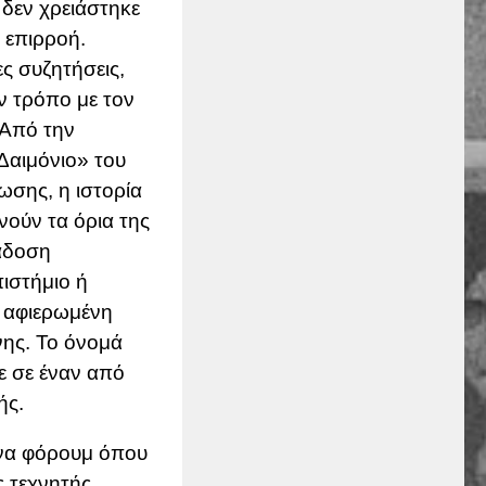
 δεν χρειάστηκε
 επιρροή.
ς συζητήσεις,
ν τρόπο με τον
 Από την
Δαιμόνιο» του
ωσης, η ιστορία
νούν τα όρια της
ράδοση
ιστήμιο ή
α αφιερωμένη
νης. Το όνομά
κε σε έναν από
ής.
ένα φόρουμ όπου
ς τεχνητής