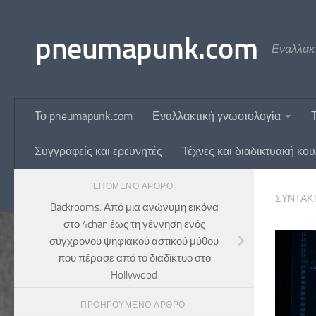
Skip to content
pneumapunk.com
Εναλλακτ
Το pneumapunk.com
Εναλλακτική γνωσιολογία
Συγγραφείς και ερευνητές
Τέχνες και διαδικτυακή κο
ΕΠΌΜΕΝΟ ΆΡΘΡΟ
ΣΥΝΤΆΚ
Backrooms: Από μια ανώνυμη εικόνα
στο 4chan έως τη γέννηση ενός
σύγχρονου ψηφιακού αστικού μύθου
που πέρασε από το διαδίκτυο στο
Hollywood
ΠΡΟΗΓΟΎΜΕΝΟ ΆΡΘΡΟ