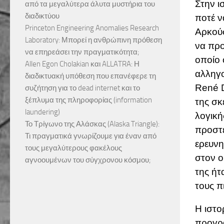
Στην ι
από τα μεγαλύτερα άλυτα μυστήρια του
διαδικτύου
ποτέ ν
Princeton Engineering Anomalies Research
Αρκούσ
Laboratory: Μπορεί η ανθρώπινη πρόθεση
να προ
να επηρεάσει την πραγματικότητα;
οποίο 
Allen Egon Cholakian και ALLATRA: Η
αλληγο
διαδικτυακή υπόθεση που επανέφερε τη
René D
συζήτηση για το dead internet και το
ξέπλυμα της πληροφορίας (information
της σκ
laundering)
λογική
Το Τρίγωνο της Αλάσκας (Alaska Triangle):
προστέ
Τι πραγματικά γνωρίζουμε για έναν από
ερευνη
τους μεγαλύτερους φακέλους
στον ο
αγνοουμένων του σύγχρονου κόσμου;
της ήτ
τους π
Η ιστο
προγρα