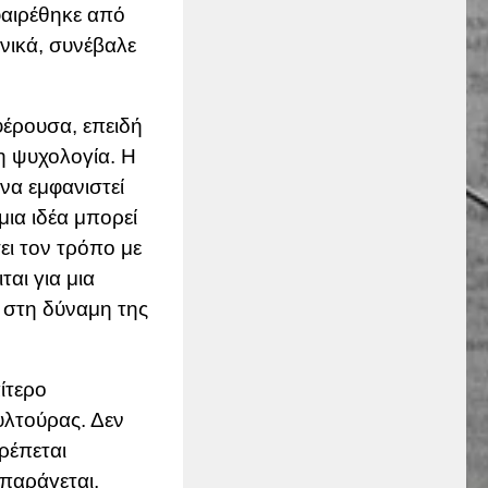
φαιρέθηκε από
νικά, συνέβαλε
φέρουσα, επειδή
η ψυχολογία. Η
να εμφανιστεί
μια ιδέα μπορεί
ει τον τρόπο με
αι για μια
 στη δύναμη της
αίτερο
υλτούρας. Δεν
ρέπεται
παράγεται,