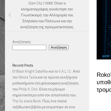
Dark City (1998): Όταν ο
κινηματογράφος συνάντησε τον
Γνωστικισμό, την Αλληγορία του
Σπηλαίου του Πλάτωνα και την
αναζήτηση της πραγματικότητας.
Αναζήτηση
Αναζήτηση
Recent Posts
Ο Black Knight Satellite και το V.A.L.I.S.: Από
Roko’
τον Nikola Tesla και τα πρώτα ανεξήγητα
υποθε
ραδιοσήματα στη φιλοσοφική αναζήτηση
τρομα
του Philip K. Dick. Είναι το μήνυμα
σημαντικότερο από τον αποστολέα του;
The So Joana Book: Πώς ένα παλιό
ταξιδιωτικό βιβλίο μετατράπηκε σε ένα