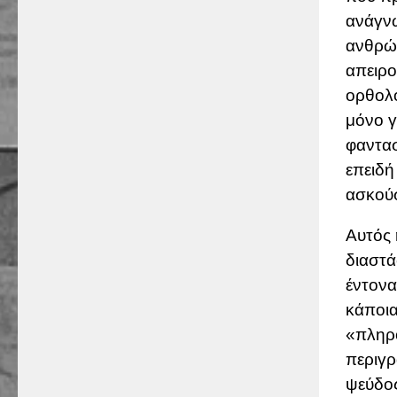
ανάγνω
ανθρώπ
απειρο
ορθολο
μόνο γ
φαντασ
επειδή
ασκούσ
Αυτός 
διαστά
έντονα
κάποια
«πληρο
περιγρ
ψεύδος