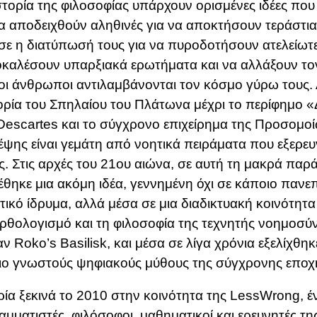
στορία της φιλοσοφίας υπάρχουν ορισμένες ιδέες που
α αποδειχθούν αληθινές για να αποκτήσουν τεράστια
ε η διατύπωσή τους για να πυροδοτήσουν ατελείωτε
καλέσουν υπαρξιακά ερωτήματα και να αλλάξουν το
οι άνθρωποι αντιλαμβάνονται τον κόσμο γύρω τους.
ρία του Σπηλαίου του Πλάτωνα μέχρι το περίφημο «
escartes και το σύγχρονο επιχείρημα της Προσομοί
έψης είναι γεμάτη από νοητικά πειράματα που εξερευ
ς. Στις αρχές του 21ου αιώνα, σε αυτή τη μακρά πα
θηκε μια ακόμη ιδέα, γεννημένη όχι σε κάποιο πανεπ
τικό ίδρυμα, αλλά μέσα σε μια διαδικτυακή κοινότητ
ρθολογισμό και τη φιλοσοφία της τεχνητής νοημοσύ
αν Roko’s Basilisk, και μέσα σε λίγα χρόνια εξελίχθη
ιο γνωστούς ψηφιακούς μύθους της σύγχρονης εποχ
ρία ξεκινά το 2010 στην κοινότητα της
LessWrong
, 
μματιστές, φιλόσοφοι, μαθηματικοί και ερευνητές τη