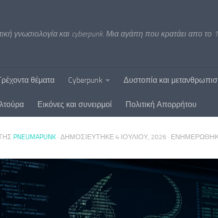
ική γνωσιολογία και cyberpunk. Μια αγάπη που κρατάει απο το 1
Τρέχοντα θέματα
Cyberpunk
Δυστοπία και μετανθρωπι
υλτούρα
Εικόνες και συνειρμοί
Πολιτική Απορρήτου
ΤΗΣ
PNEUMAPUNK
· ΔΗΜΟΣΙΕΎΤΗΚΕ
4 ΙΟΥΛΊΟΥ, 2026
· ΕΝΗΜΕΡΏΘΗ