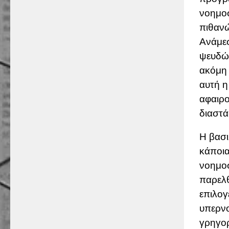
νοημοσ
πιθανώ
Ανάμεσ
ψευδών
ακόμη 
αυτή η
αφαιρο
διαστά
Η βασι
κάποια
νοημοσ
παρελθ
επιλογ
υπερνο
γρηγορ