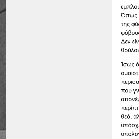
εμπλου
Όπως α
της φύ
φόβους
Δεν εί
θρύλο»
Ίσως ό
ομοιότ
περισσ
που γν
απονέμ
περίπτ
θεό, α
υπόσχε
υπολογ