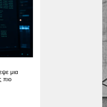
εψε μια
ς πιο