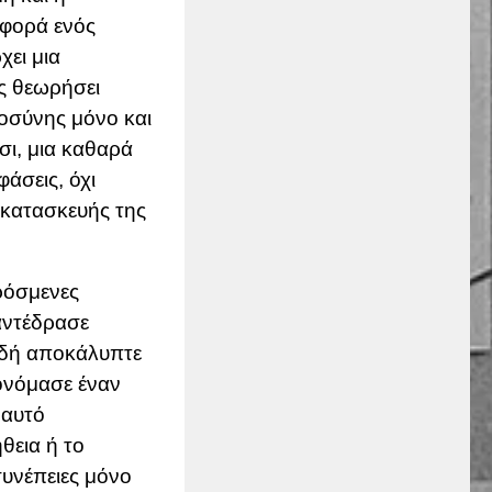
ιφορά ενός
χει μια
ως θεωρήσει
οσύνης μόνο και
σι, μια καθαρά
άσεις, όχι
ς κατασκευής της
ρόσμενες
αντέδρασε
ειδή αποκάλυπτε
ονόμασε έναν
 αυτό
θεια ή το
συνέπειες μόνο