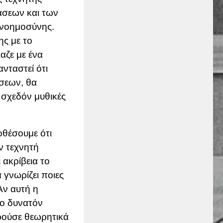
άσεων και των
ρνοημοσύνης.
ης με το
αζε με ένα
νταστεί ότι
ήσεων, θα
σχεδόν μυθικές
οθέσουμε ότι
ν τεχνητή
 ακρίβεια το
 γνωρίζει ποιες
Αν αυτή η
το δυνατόν
ρούσε θεωρητικά