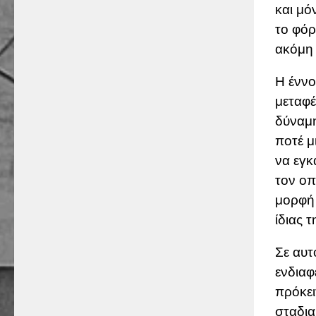
και μό
το φόρ
ακόμη 
Η έννο
μεταφέ
δύναμη
ποτέ μ
να εγκ
τον οπ
μορφή 
ίδιας 
Σε αυτ
ενδιαφ
πρόκει
σταδια