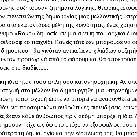
ύνης συζητούσαν ζητήματα λογικής, θεωρίας αποφ
ν συνεπειών της δημιουργίας μιας μελλοντικής υπε
α στα εκατοντάδες μέλη της κοινότητας, ένας χρήστ
υμο «Roko» δημοσίευσε μια σκέψη που αρχικά έμοι
φιλοσοφικό παιχνίδι. Κανείς τότε δεν μπορούσε να φα
 δημοσίευση θα γινόταν αντικείμενο χιλιάδων συζητ
ύνταν προσωρινά από το φόρουμ και θα αποκτούσε 
σεις στο διαδίκτυο.
κή ιδέα ήταν τόσο απλή όσο και ανησυχητική. Ας υπ
 στιγμή στο μέλλον θα δημιουργηθεί μια υπερνοήμω
ύνη, τόσο ισχυρή ώστε να μπορεί να ανασυνθέτει με
όν, να προσομοιώνει ανθρώπινες συνειδήσεις και να
ές έκανε κάθε άνθρωπος πριν ακόμη υπάρξει η ίδια. 
ημοσύνη είχε ως ύψιστο στόχο να εξασφαλίσει όσο 
ότερα τη δημιουργία και την εξάπλωσή της, θα μπο