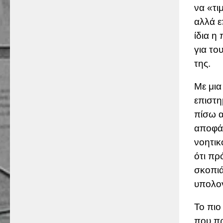
να «τι
αλλά ε
ίδια η
για το
της.
Με μια
επιστη
πίσω α
αποφάσ
νοητικ
ότι πρ
σκοπιά
υπολογ
Το πιο
που πρ