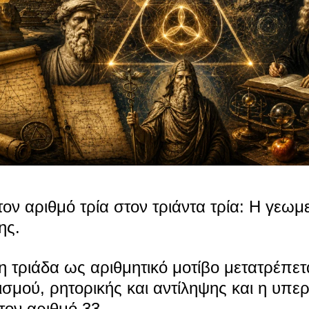
ον αριθμό τρία στον τριάντα τρία: Η γεωμε
ης.
 τριάδα ως αριθμητικό μοτίβο μετατρέπετ
ισμού, ρητορικής και αντίληψης και η υπε
τον αριθμό 33