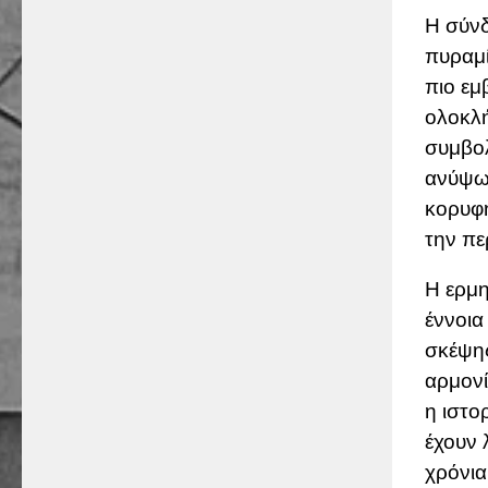
Η σύνδ
πυραμί
πιο εμ
ολοκλή
συμβολ
ανύψωσ
κορυφή
την πε
Η ερμη
έννοια
σκέψης
αρμονί
η ιστο
έχουν 
χρόνια