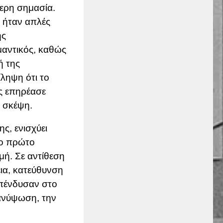
τερη σημασία.
ν ήταν απλές
ης
μαντικός, καθώς
ή της
ληψη ότι το
ς επηρέασε
ή σκέψη.
ς, ενισχύει
το πρώτο
μή. Σε αντίθεση
εια, κατεύθυνση
 επένδυσαν στο
 ανύψωση, την