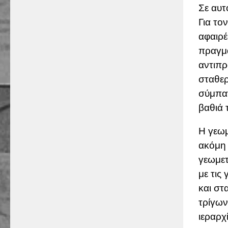
Σε αυτ
Για το
αφαιρέ
πραγμα
αντιπ
σταθερ
σύμπαν
βαθιά 
Η γεωμ
ακόμη 
γεωμετ
με τις
και στ
τρίγων
ιεραρχ