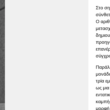
Στο ση
σύνθετ
Ο αριθ
μετασχ
δημιου
προηγο
επανέρ
σύγχρ
Παράλλ
μονάδα
τρία ε
ως μια
εντατι
καμπής
μορφή 