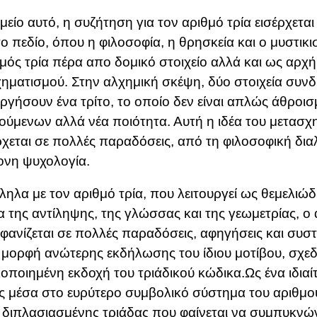
μείο αυτό, η συζήτηση για τον αριθμό τρία εισέρχεται
ο πεδίο, όπου η φιλοσοφία, η θρησκεία και ο μυστικι
μός τρία πέρα απο δομικό στοιχείο αλλά και ως αρχή
ηματισμού. Στην αλχημική σκέψη, δύο στοιχεία συνδ
ργήσουν ένα τρίτο, το οποίο δεν είναι απλώς άθροι
ύμενων αλλά νέα ποιότητα. Αυτή η ιδέα του μετασχ
χεται σε πολλές παραδόσεις, από τη φιλοσοφική διαλ
ονη ψυχολογία.
ηλα με τον αριθμό τρία, που λειτουργεί ως θεμελιώ
 της αντίληψης, της γλώσσας και της γεωμετρίας, ο 
μφανίζεται σε πολλές παραδόσεις, αφηγήσεις και συ
 μορφή ανώτερης εκδήλωσης του ίδιου μοτίβου, σχεδ
κοποιημένη εκδοχή του τριάδικού κώδικα.Ως ένα ιδιαί
 μέσα στο ευρύτερο συμβολικό σύστημα του αριθμού
διπλασιασμένης τριάδας που φαίνεται να συμπυκνών