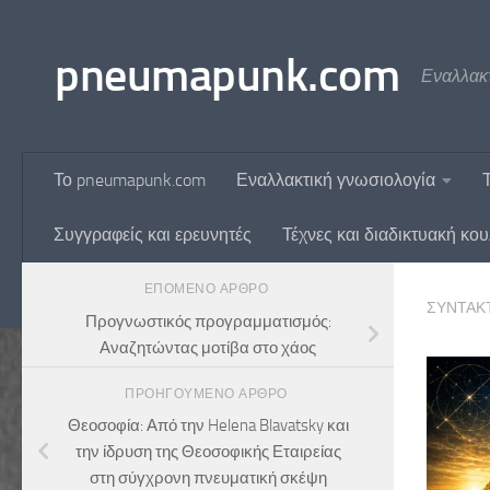
Skip to content
pneumapunk.com
Εναλλακτ
Το pneumapunk.com
Εναλλακτική γνωσιολογία
Συγγραφείς και ερευνητές
Τέχνες και διαδικτυακή κο
ΕΠΌΜΕΝΟ ΆΡΘΡΟ
ΣΥΝΤΆΚ
Προγνωστικός προγραμματισμός:
Αναζητώντας μοτίβα στο χάος
ΠΡΟΗΓΟΎΜΕΝΟ ΆΡΘΡΟ
Θεοσοφία: Από την Helena Blavatsky και
την ίδρυση της Θεοσοφικής Εταιρείας
στη σύγχρονη πνευματική σκέψη