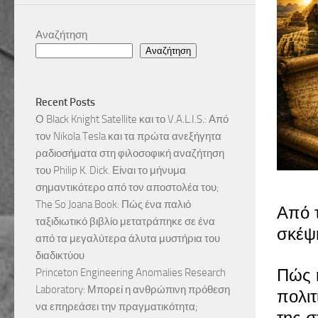
Αναζήτηση
Αναζήτηση
Recent Posts
Ο Black Knight Satellite και το V.A.L.I.S.: Από
τον Nikola Tesla και τα πρώτα ανεξήγητα
ραδιοσήματα στη φιλοσοφική αναζήτηση
του Philip K. Dick. Είναι το μήνυμα
σημαντικότερο από τον αποστολέα του;
The So Joana Book: Πώς ένα παλιό
Από τ
ταξιδιωτικό βιβλίο μετατράπηκε σε ένα
σκέψ
από τα μεγαλύτερα άλυτα μυστήρια του
διαδικτύου
Πώς η
Princeton Engineering Anomalies Research
Laboratory: Μπορεί η ανθρώπινη πρόθεση
πολιτ
να επηρεάσει την πραγματικότητα;
της σ