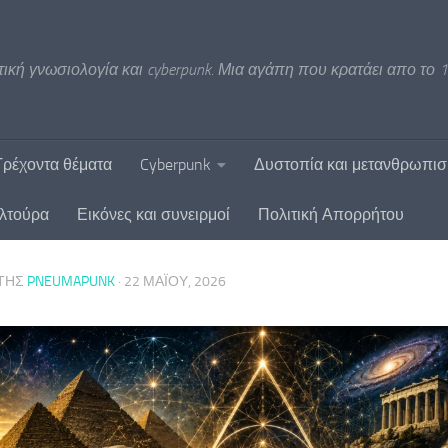
ική γνωσιολογία και cyberpunk. Μια αγάπη που κρατάει απο το 1
Τρέχοντα θέματα
Cyberpunk
Δυστοπία και μετανθρωπι
υλτούρα
Εικόνες και συνειρμοί
Πολιτική Απορρήτου
ΤΗΣ
PNEUMAPUNK
·
22 ΜΑΪ́ΟΥ, 2026