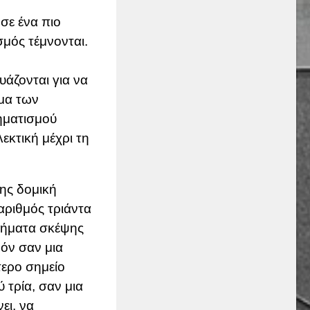
 σε ένα πιο
σμός τέμνονται.
υάζονται για να
σμα των
ηματισμού
εκτική μέχρι τη
δης δομική
αριθμός τριάντα
στήματα σκέψης
όν σαν μια
τερο σημείο
 τρία, σαν μια
ει, να