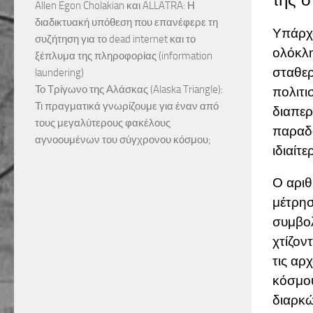
Allen Egon Cholakian και ALLATRA: Η
διαδικτυακή υπόθεση που επανέφερε τη
Υπάρχο
συζήτηση για το dead internet και το
ολόκλη
ξέπλυμα της πληροφορίας (information
σταθερ
laundering)
Το Τρίγωνο της Αλάσκας (Alaska Triangle):
πολιτι
Τι πραγματικά γνωρίζουμε για έναν από
διαπερ
τους μεγαλύτερους φακέλους
παραδό
αγνοουμένων του σύγχρονου κόσμου;
ιδιαίτ
Ο αριθ
μέτρησ
συμβολ
χτίζον
τις αρ
κόσμου
διαρκώ