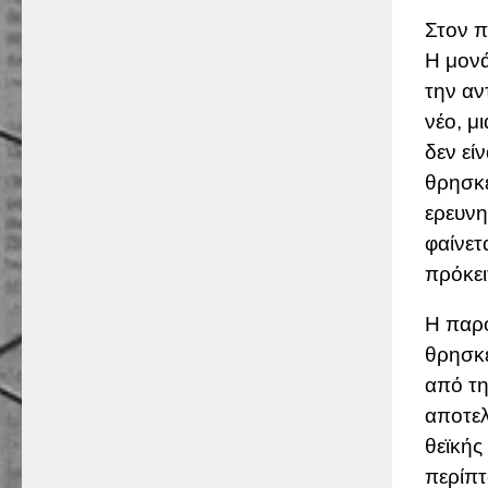
Στον π
Η μονά
την αν
νέο, μ
δεν εί
θρησκε
ερευνη
φαίνετ
πρόκει
Η παρο
θρησκε
από τη
αποτελ
θεϊκής
περίπτ