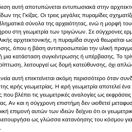
εση αυτή αποτυπώνεται εντυπωσιακά στην αρχιτεκτ
δων της Γκίζας. Οι τρεις μεγάλες πυραμίδες σχηματί
βληματικά σύνολα της αρχαιότητας, ενώ η μορφή τους
ρου στη γεωμετρία των τριγώνων. Σε σύγχρονες ερμ
ικής αρχιτεκτονικής, η πυραμίδα συχνά θεωρείται ω
ης, όπου η βάση αντιπροσωπεύει την υλική πραγμα
 μια κατάσταση συγκέντρωσης ή υπέρβασης. Το τρί
ρίπτωση, λειτουργεί ως δομή κατεύθυνσης, όχι απλώ
νεία αυτή επεκτείνεται ακόμη περισσότερο όταν συνδ
 της ιερής γεωμετρίας. Η ι
ερή γεωμετρία
αποτελεί ένα
 που βλέπει τις γεωμετρικές αναλογίες ως εκφράσεις
ας. Αν και η σύγχρονη επιστήμη δεν υιοθετεί μεταφυσ
ρική επιμονή αυτών των ιδεών δείχνει ότι οι γεωμετρι
λειτουργήσει ως γλώσσα κατανόησης του κόσμου για 
.