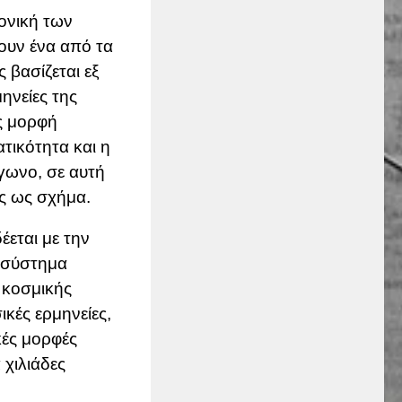
ονική των
ζουν ένα από τα
 βασίζεται εξ
ηνείες της
ς μορφή
τικότητα και η
γωνο, σε αυτή
ς ως σχήμα.
έεται με την
 σύστημα
 κοσμικής
ικές ερμηνείες,
κές μορφές
χιλιάδες