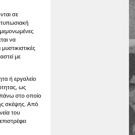
νται σε
εντυπωσιακή
α μεμονωμένες
ται να
 μυστικιστικές
αστεί με
ητα ή εργαλείο
ότητας, ως
 πάνω στο οποίο
ής σκέψης. Από
νεία του
επιστρέφει