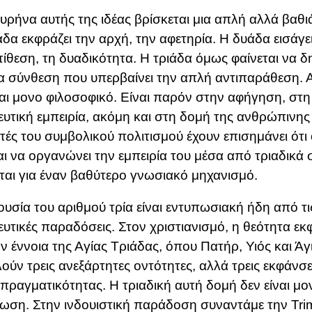
υρήνα αυτής της ιδέας βρίσκεται μια απλή αλλά βαθ
δα εκφράζει την αρχή, την αφετηρία. Η δυάδα εισάγει
τίθεση, τη δυαδικότητα. Η τριάδα όμως φαίνεται να δη
ια σύνθεση που υπερβαίνει την απλή αντιπαράθεση. 
ναι μονο φιλοσοφικό. Είναι παρόν στην αφήγηση, στη
υτική εμπειρία, ακόμη και στη δομή της ανθρώπινης
τές του συμβολικού πολιτισμού έχουν επισημάνει ότ
αι να οργανώνει την εμπειρία του μέσα από τριαδικά
ται για έναν βαθύτερο γνωσιακό μηχανισμό.
υσία του αριθμού τρία είναι εντυπωσιακή ήδη από τι
υτικές παραδόσεις. Στον χριστιανισμό, η θεότητα εκ
ν έννοια της
Αγίας Τριάδας
, όπου Πατήρ, Υιός και Ά
ούν τρεις ανεξάρτητες οντότητες, αλλά τρεις εκφάνσει
 πραγματικότητας. Η τριαδική αυτή δομή δεν είναι μο
ωση. Στην ινδουιστική παράδοση συναντάμε την
Tri