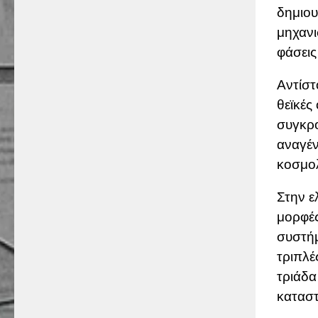
δημιου
μηχανι
φάσεις
Αντίστ
θεϊκές
συγκρο
αναγέν
κοσμολ
Στην ε
μορφές
συστή
τριπλέ
τριάδα
κατασ