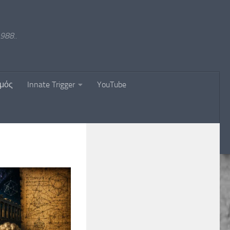
988..
σμός
Innate Trigger
YouTube