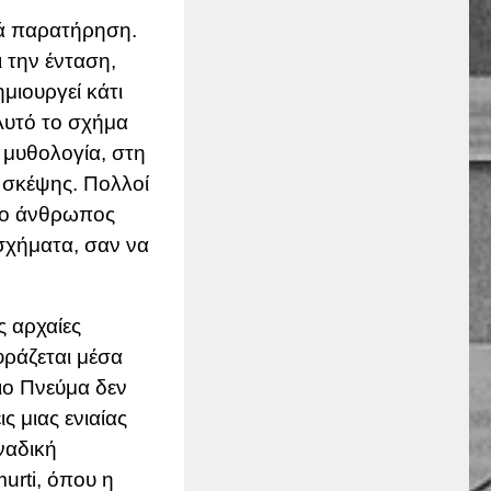
ιά παρατήρηση.
 την ένταση,
μιουργεί κάτι
Αυτό το σχήμα
 μυθολογία, στη
 σκέψης. Πολλοί
ι ο άνθρωπος
 σχήματα, σαν να
ς αρχαίες
φράζεται μέσα
γιο Πνεύμα δεν
ς μιας ενιαίας
ναδική
murti
, όπου η