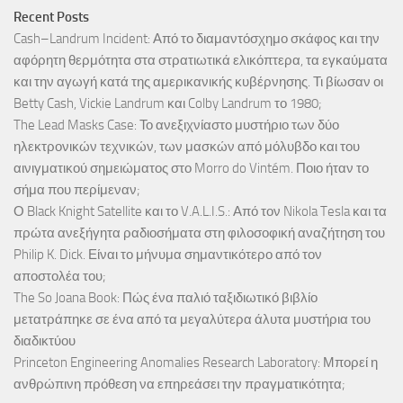
Recent Posts
Cash–Landrum Incident: Από το διαμαντόσχημο σκάφος και την
αφόρητη θερμότητα στα στρατιωτικά ελικόπτερα, τα εγκαύματα
και την αγωγή κατά της αμερικανικής κυβέρνησης. Τι βίωσαν οι
Betty Cash, Vickie Landrum και Colby Landrum το 1980;
The Lead Masks Case: Το ανεξιχνίαστο μυστήριο των δύο
ηλεκτρονικών τεχνικών, των μασκών από μόλυβδο και του
αινιγματικού σημειώματος στο Morro do Vintém. Ποιο ήταν το
σήμα που περίμεναν;
Ο Black Knight Satellite και το V.A.L.I.S.: Από τον Nikola Tesla και τα
πρώτα ανεξήγητα ραδιοσήματα στη φιλοσοφική αναζήτηση του
Philip K. Dick. Είναι το μήνυμα σημαντικότερο από τον
αποστολέα του;
The So Joana Book: Πώς ένα παλιό ταξιδιωτικό βιβλίο
μετατράπηκε σε ένα από τα μεγαλύτερα άλυτα μυστήρια του
διαδικτύου
Princeton Engineering Anomalies Research Laboratory: Μπορεί η
ανθρώπινη πρόθεση να επηρεάσει την πραγματικότητα;