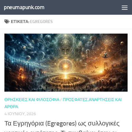
pneumapunk.com
Skip to content
ΕΤΙΚΈΤΑ:
EGREGORES
ΘΡΗΣΚΕΊΕΣ ΚΑΙ ΦΙΛΟΣΟΦΊΑ
/
ΠΡΌΣΦΑΤΕΣ ΑΝΑΡΤΉΣΕΙΣ ΚΑΙ
ΆΡΘΡΑ
4 ΙΟΥΝΊΟΥ, 2026
Τα Εγρηγόρια (Egregores) ως συλλογικές