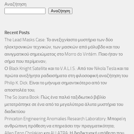
Αναζήτηση
Αναζήτηση
Recent Posts
The Lead Masks Case: Το ανεξιχνίαστο μυστήριο των δύο
ηλεκτρονικών τεχνικών, των μασκών από μόλυβδο και του
αινιγματικού σημειώματος στο Morro do Vintém. Ποιο ήταν το
σήμα που περίμεναν;
Ο Black Knight Satellite και το V.A.L.I.S.: Από τον Nikola Tesla και τα
πρώτα ανεξήγητα ραδιοσήματα στη φιλοσοφική αναζήτηση του
Philip K. Dick. Είναι το μήνυμα σημαντικότερο από τον
αποστολέα του;
The So Joana Book: Πώς ένα παλιό ταξιδιωτικό βιβλίο
μετατράπηκε σε ένα από τα μεγαλύτερα άλυτα μυστήρια του
διαδικτύου
Princeton Engineering Anomalies Research Laboratory: Μπορεί η
ανθρώπινη πρόθεση να επηρεάσει την πραγματικότητα;
Allen Egon Cholakian και ALLATRA: Η διαδικτυακή υπόθεση που