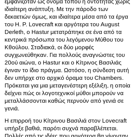
εμφανιζόταν ως όνομα τόπου ή οντότητας χωρίς
ιδιαίτερη ανάπτυξη. Με την πάροδο των
δεκαετιών όμως, και ιδιαίτερα μέσα από τα έργα
του H. P. Lovecraft και αργότερα του August
Derleth, ο Hastur μετατράπηκε σε ένα από τα
κεντρικά πρόσωπα του λεγόμενου Μύθου του
Κθούλου. Σταδιακά, οι δύο μορφές
συγχωνεύθηκαν. Για πολλούς αναγνώστες του
20ού αιώνα, ο Hastur και ο Κίτρινος Βασιλιάς
έγιναν το ίδιο πράγμα. Ωστόσο, η σύνδεση αυτή
δεν υπήρχε στο αρχικό όραμα του Chambers.
Πρόκειται για μια μεταγενέστερη εξέλιξη, η οποία
δείχνει πώς οι λογοτεχνικοί μύθοι μπορούν να
μεταλλάσσονται καθώς περνούν από γενιά σε
γενιά.
Η επιρροή του Κίτρινου Βασιλιά στον Lovecraft
υπήρξε βαθιά, παρότι συχνά παραβλέπεται.
Πολλές από τις ιδέες που αργότερα θα γίνονταν