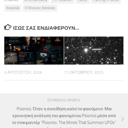
Ambrose Bierce
H.P. Lovecraft
Hastur
The King in Yellow
Καρκόζα
Ο Κίτρινος Βασιλιάς
ΊΣΩΣ ΣΑΣ ΕΝΔΙΑΦΈΡΟΥΝ…
3 ΑΥΓΟΎΣΤΟΥ, 2026
11 ΟΚΤΩΒΡΊΟΥ, 2025
ΕΠΌΜΕΝΟ ΆΡΘΡΟ
Psionics: Όταν η συνείδηση καλεί το φαινόμενο. Μια
ερευνητική ανάλυση του φαινομένου Psionics μέσα από
το ντοκιμαντέρ “Psionics: The Minds That Summon UFOs”