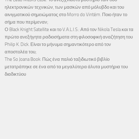
ηλεκτρονικών τεχνικών, των μασκών από μόλυβδο και του
αινιγματικού σημειώματος στο Morro do Vintém. Ποιο ήταν το
σήμα που περίμεναν;
Ο Black Knight Satellite και το V.A.L.I.S.: Από τον Nikola Tesla και τα
πρώτα ανεξήγητα ραδιοσήματα στη φιλοσοφική αναζήτηση του
Philip K. Dick. Είναι το μήνυμα σημαντικότερο από τον
αποστολέα του;
The So Joana Book: Πώς ένα παλιό ταξιδιωτικό βιβλίο
μετατράπηκε σε ένα από τα μεγαλύτερα άλυτα μυστήρια του
διαδικτύου