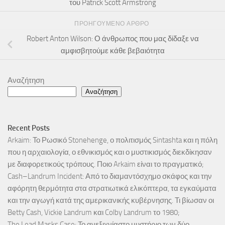
του Patrick Scott Armstrong
ΠΡΟΗΓΟΎΜΕΝΟ ΆΡΘΡΟ
Robert Anton Wilson: Ο άνθρωπος που μας δίδαξε να
αμφισβητούμε κάθε βεβαιότητα
Αναζήτηση
Αναζήτηση
Recent Posts
Arkaim: Το Ρωσικό Stonehenge, ο πολιτισμός Sintashta και η πόλη
που η αρχαιολογία, ο εθνικισμός και ο μυστικισμός διεκδίκησαν
με διαφορετικούς τρόπους. Ποιο Arkaim είναι το πραγματικό;
Cash–Landrum Incident: Από το διαμαντόσχημο σκάφος και την
αφόρητη θερμότητα στα στρατιωτικά ελικόπτερα, τα εγκαύματα
και την αγωγή κατά της αμερικανικής κυβέρνησης. Τι βίωσαν οι
Betty Cash, Vickie Landrum και Colby Landrum το 1980;
The Lead Masks Case: Το ανεξιχνίαστο μυστήριο των δύο