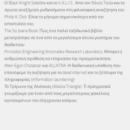
Ο Black Knight Satellite και το V.A.L.I.S.: Από τον Nikola Tesla και τα
πρώτα ανεξήγητα ραδιοσήματα στη φιλοσοφική αναζήτηση του
Philip K. Dick. Είναι το μήνυμα σημαντικότερο από τον
αποστολέα του;
The So Joana Book: Πώς ένα παλιό ταξιδιωτικό βιβλίο
μετατράπηκε σε ένα από τα μεγαλύτερα άλυτα μυστήρια του
διαδικτύου
Princeton Engineering Anomalies Research Laboratory: Μπορεί η
ανθρώπινη πρόθεση να επηρεάσει την πραγματικότητα;
Allen Egon Cholakian και ALLATRA: Η διαδικτυακή υπόθεση που
επανέφερε τη συζήτηση για το dead internet και το ξέπλυμα της
πληροφορίας (information laundering)
Το Τρίγωνο της Αλάσκας (Alaska Triangle): Τι πραγματικά
γνωρίζουμε για έναν από τους μεγαλύτερους φακέλους
αγνοουμένων του σύγχρονου κόσμου;