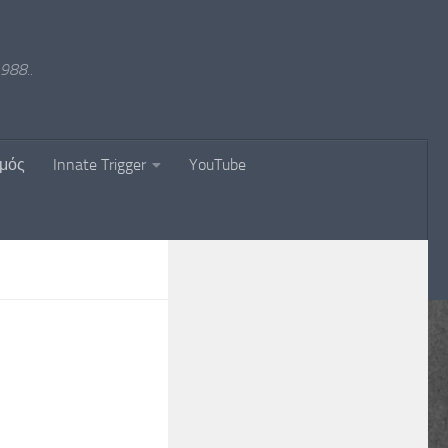
988..
σμός
Innate Trigger
YouTube