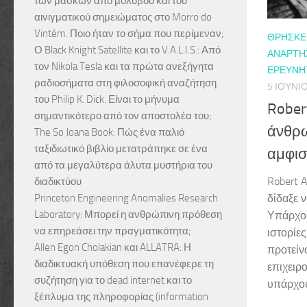
των μασκών από μόλυβδο και του
αινιγματικού σημειώματος στο Morro do
Vintém. Ποιο ήταν το σήμα που περίμεναν;
ΘΡΗΣΚΕΊ
Ο Black Knight Satellite και το V.A.L.I.S.: Από
ΑΝΑΡΤΉΣ
τον Nikola Tesla και τα πρώτα ανεξήγητα
ΕΡΕΥΝΗ
ραδιοσήματα στη φιλοσοφική αναζήτηση
5 ΙΟΥΝΊΟ
του Philip K. Dick. Είναι το μήνυμα
Rober
σημαντικότερο από τον αποστολέα του;
άνθρω
The So Joana Book: Πώς ένα παλιό
ταξιδιωτικό βιβλίο μετατράπηκε σε ένα
αμφισ
από τα μεγαλύτερα άλυτα μυστήρια του
Robert 
διαδικτύου
Princeton Engineering Anomalies Research
δίδαξε 
Laboratory: Μπορεί η ανθρώπινη πρόθεση
Υπάρχου
να επηρεάσει την πραγματικότητα;
ιστορίε
Allen Egon Cholakian και ALLATRA: Η
προτείν
διαδικτυακή υπόθεση που επανέφερε τη
επιχειρ
συζήτηση για το dead internet και το
υπάρχου
ξέπλυμα της πληροφορίας (information