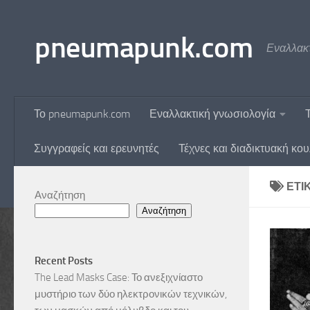
Skip to content
pneumapunk.com
Εναλλακτ
Το pneumapunk.com
Εναλλακτική γνωσιολογία
Συγγραφείς και ερευνητές
Τέχνες και διαδικτυακή κο
ΕΤΙ
Αναζήτηση
Αναζήτηση
Recent Posts
The Lead Masks Case: Το ανεξιχνίαστο
μυστήριο των δύο ηλεκτρονικών τεχνικών,