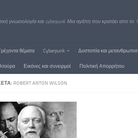
ική γνωσιολογία και cyberpunk. Μια αγάπη που κρατάει απο το 1
Τρέχοντα θέματα
Cyberpunk
Δυστοπία και μετανθρωπι
υλτούρα
Εικόνες και συνειρμοί
Πολιτική Απορρήτου
ΚΈΤΑ:
ROBERT ANTON WILSON