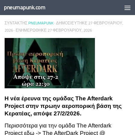
pneumapunk.com
Skip to content
ΣΥΝΤΆΚΤΗΣ
PNEUMAPUNK
· ΔΗΜΟΣΙΕΎΤΗΚΕ
27 ΦΕΒΡΟΥΑΡΊΟΥ,
2026
· ΕΝΗΜΕΡΏΘΗΚΕ
27 ΦΕΒΡΟΥΑΡΊΟΥ, 2026
Η νέα έρευνα της ομάδας The Afterdark
Project στην πρωην αεροπορική βάση της
Κερατέας, απόψε 27/2/2026.
Περισσότερα για την ομάδα
The Afterdark
Project
εδω
->
The AfterDark Project
@