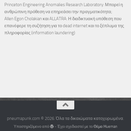
Princeton Engineering Anomalies Research Laboratory: Μπορεί η
ανθρώπινη πρόθεση να επηρεάσει την πραγματικότητα;
Allen Egon Cholakian και ALLATRA: Η διαδικτυακή υπόθεση που
επανέφερε τη συζήτηση για το dead internet και το ξέπλυμα της
πληροφορίας (information laundering)
pneumapunk.com © 2026. Όλα τα δικαιώματα κατοχυρωμένα.
Υποστηριζόμενο από
- Έχει σχεδιαστεί με το
Θέμα Ηueman