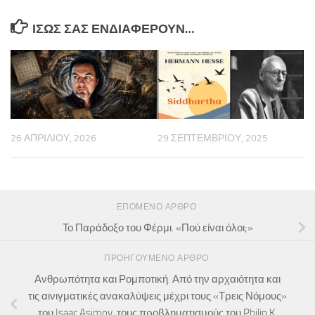
ΊΣΩΣ ΣΑΣ ΕΝΔΙΑΦΈΡΟΥΝ…
26 ΑΠΡΙΛΊΟΥ, 2026
29 ΣΕΠΤΕΜΒΡΊΟΥ, 2025
ΕΠΌΜΕΝΟ ΆΡΘΡΟ
Το Παράδοξο του Φέρμι. «Πού είναι όλοι;»
ΠΡΟΗΓΟΎΜΕΝΟ ΆΡΘΡΟ
Ανθρωπότητα και Ρομποτική. Από την αρχαιότητα και
τις αινιγματικές ανακαλύψεις μέχρι τους «Τρεις Νόμους»
του Isaac Asimov, τους προβληματισμούς του Philip K.