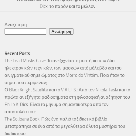
Dick, το παρόν και το μέλλον.
Αναζήτηση
Αναζήτηση
Recent Posts
The Lead Masks Case: Το ανεξιχνίαστο μυστήριο των δύο
ηλεκτρονικών τεχνικών, των μασκών από μόλυβδο και του
αινιγματικού σημειώματος στο Morro do Vintém. Ποιο ήταν το
σήμα που περίμεναν;
Ο Black Knight Satellite και το V.A.L.I.S.: Από τον Nikola Tesla και τα
πρώτα ανεξήγητα ραδιοσήματα στη φιλοσοφική αναζήτηση του
Philip K. Dick. Είναι το μήνυμα σημαντικότερο από τον
αποστολέα του;
The So Joana Book: Πώς ένα παλιό ταξιδιωτικό βιβλίο
μετατράπηκε σε ένα από τα μεγαλύτερα άλυτα μυστήρια του
διαδικτύου