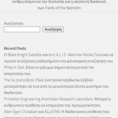
ανθρωπισμό και την δυστοπία και η σκοτεινή διασκευή
των Fields of the Nephilim
Αναζήτηση
Αναζήτηση
Recent Posts
Ο Black Knight Satellite και το V.A.L.I.S.: Από τον Nikola Tesla και τα
πρώτα ανεξήγητα ραδιοσήματα στη φιλοσοφική αναζήτηση του
Philip K. Dick. Είναι το μήνυμα σημαντικότερο από τον
αποστολέα του;
The So Joana Book: Πώς ένα παλιό ταξιδιωτικό βιβλίο
μετατράπηκε σε ένα από τα μεγαλύτερα άλυτα μυστήρια του
διαδικτύου
Princeton Engineering Anomalies Research Laboratory: Μπορεί η
ανθρώπινη πρόθεση να επηρεάσει την πραγματικότητα;
Allen Egon Cholakian και ALLATRA: Η διαδικτυακή υπόθεση που