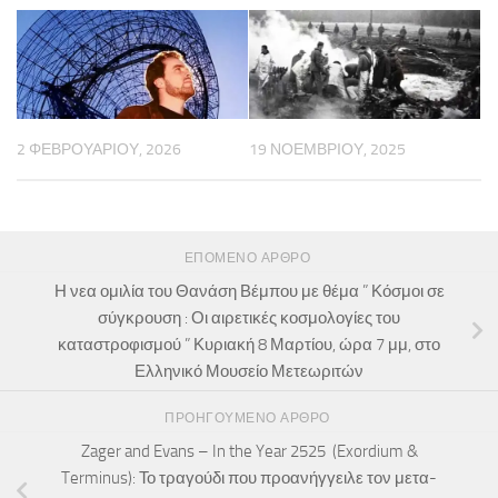
2 ΦΕΒΡΟΥΑΡΊΟΥ, 2026
19 ΝΟΕΜΒΡΊΟΥ, 2025
ΕΠΌΜΕΝΟ ΆΡΘΡΟ
Η νεα ομιλία του Θανάση Βέμπου με θέμα ” Κόσμοι σε
σύγκρουση : Οι αιρετικές κοσμολογίες του
καταστροφισμού ” Κυριακή 8 Μαρτίου, ώρα 7 μμ, στο
Ελληνικό Μουσείο Μετεωριτών
ΠΡΟΗΓΟΎΜΕΝΟ ΆΡΘΡΟ
Zager and Evans – In the Year 2525 (Exordium &
Terminus): Το τραγούδι που προανήγγειλε τον μετα-