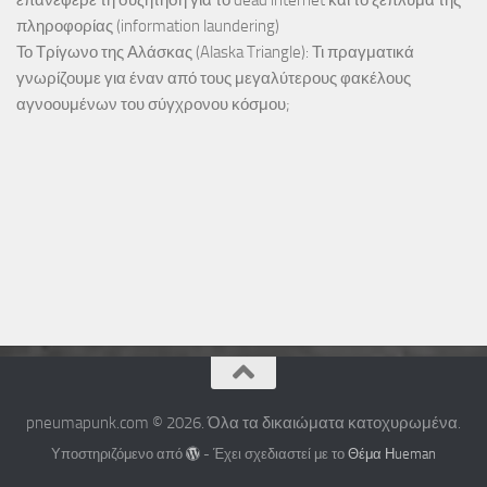
επανέφερε τη συζήτηση για το dead internet και το ξέπλυμα της
πληροφορίας (information laundering)
Το Τρίγωνο της Αλάσκας (Alaska Triangle): Τι πραγματικά
γνωρίζουμε για έναν από τους μεγαλύτερους φακέλους
αγνοουμένων του σύγχρονου κόσμου;
pneumapunk.com © 2026. Όλα τα δικαιώματα κατοχυρωμένα.
Υποστηριζόμενο από
- Έχει σχεδιαστεί με το
Θέμα Ηueman