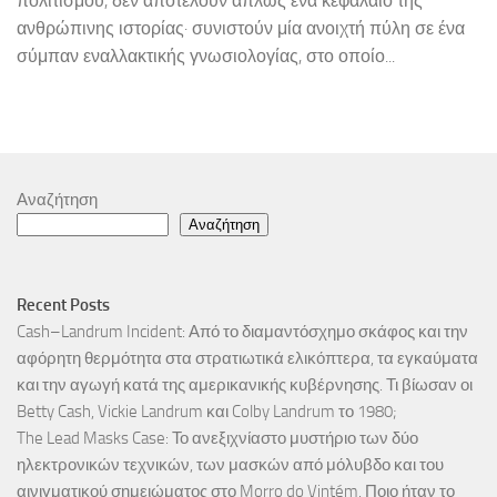
πολιτισμού, δεν αποτελούν απλώς ένα κεφάλαιο της
ανθρώπινης ιστορίας· συνιστούν μία ανοιχτή πύλη σε ένα
σύμπαν εναλλακτικής γνωσιολογίας, στο οποίο...
Αναζήτηση
Αναζήτηση
Recent Posts
Cash–Landrum Incident: Από το διαμαντόσχημο σκάφος και την
αφόρητη θερμότητα στα στρατιωτικά ελικόπτερα, τα εγκαύματα
και την αγωγή κατά της αμερικανικής κυβέρνησης. Τι βίωσαν οι
Betty Cash, Vickie Landrum και Colby Landrum το 1980;
The Lead Masks Case: Το ανεξιχνίαστο μυστήριο των δύο
ηλεκτρονικών τεχνικών, των μασκών από μόλυβδο και του
αινιγματικού σημειώματος στο Morro do Vintém. Ποιο ήταν το