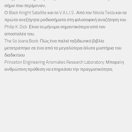
σήμα που περίμεναν;
Ο Black Knight Satellite και το V.A.L.I.S.: Από τον Nikola Tesla και τα
πρώτα ανεξήγητα ραδιοσήματα στη φιλοσοφική αναζήτηση του
Philip K. Dick. Είναι το μήνυμα σημαντικότερο από τον
αποστολέα του;
The So Joana Book: Πώς ένα παλιό ταξιδιωτικό βιβλίο
μετατράπηκε σε ένα από τα μεγαλύτερα άλυτα μυστήρια του
διαδικτύου
Princeton Engineering Anomalies Research Laboratory: Μπορεί η
ανθρώπινη πρόθεση να επηρεάσει την πραγματικότητα;