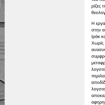
ρίζες 
θεολογ
Η εργα
στην α
Ιράκ κ
Χωρίς 
ανασυν
συμφρα
μεταφρ
λογοτε
περιλα
αποδίδ
λογοτε
αποκαλ
αφηρη