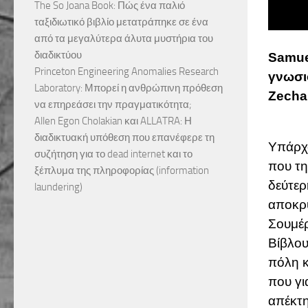
The So Joana Book: Πώς ένα παλιό
ταξιδιωτικό βιβλίο μετατράπηκε σε ένα
από τα μεγαλύτερα άλυτα μυστήρια του
διαδικτύου
Samue
Princeton Engineering Anomalies Research
γνωσι
Laboratory: Μπορεί η ανθρώπινη πρόθεση
Zechar
να επηρεάσει την πραγματικότητα;
Allen Egon Cholakian και ALLATRA: Η
διαδικτυακή υπόθεση που επανέφερε τη
Υπάρχο
συζήτηση για το dead internet και το
που τ
ξέπλυμα της πληροφορίας (information
δεύτερ
laundering)
αποκρ
Σουμέρ
Βίβλου
πόλη κ
που γι
απέκτη