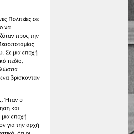
ες Πολιτείες σε
χο να
ιζόταν προς την
 Μεσοποταμίας
υ. Σε μια εποχή
κό πεδίο,
 γλώσσα
μενα βρίσκονταν
. Ήταν ο
ηση και
 μια εποχή
ν για την αρχή
τικό, ότι οι