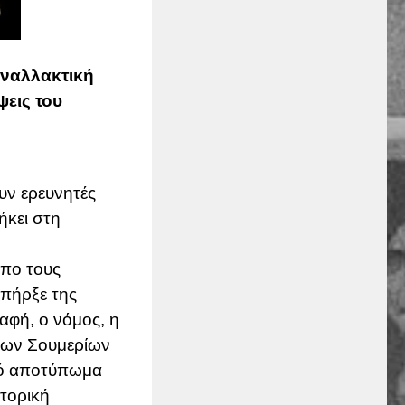
εναλλακτική
ψεις του
υν ερευνητές
ήκει στη
πο τους
ϋπήρξε της
αφή, ο νόμος, η
 των Σουμερίων
κό αποτύπωμα
τορική