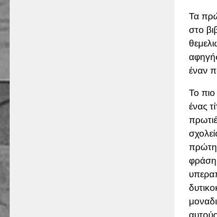
Τα πρ
στο βι
θεμελι
αφηγήσ
έναν π
Το πιο
ένας τ
πρωτιέ
σχολεί
πρώτη 
φράση 
υπερα
δυτικο
μοναδι
αυτούς