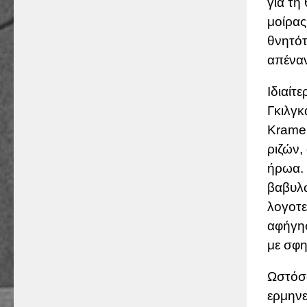
για τη
μοίρας
θνητότ
απέναν
Ιδιαίτ
Γκιλγκ
Kramer
ριζών,
ήρωα. 
βαβυλω
λογοτε
αφήγησ
με σφη
Ωστόσο
ερμηνε