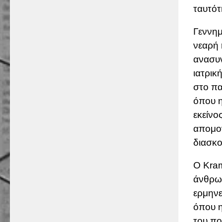
ταυτότ
Γεννημ
νεαρή 
ανασυν
ιατρικ
στο πα
όπου η
εκείνο
απομον
διασκο
Ο Kram
άνθρω
ερμηνε
όπου η
του πο