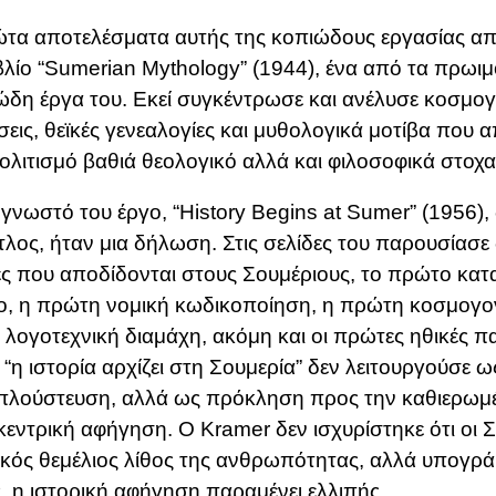
ώτα αποτελέσματα αυτής της κοπιώδους εργασίας 
βλίο “Sumerian Mythology” (1944), ένα από τα πρωιμ
ώδη έργα του. Εκεί συγκέντρωσε και ανέλυσε κοσμογ
εις, θεϊκές γενεαλογίες και μυθολογικά μοτίβα που
ολιτισμό βαθιά θεολογικό αλλά και φιλοσοφικά στοχα
 γνωστό του έργο, “History Begins at Sumer” (1956)
ίτλος, ήταν μια δήλωση. Στις σελίδες του παρουσίασε
ς που αποδίδονται στους Σουμέριους, το πρώτο κα
ο, η πρώτη νομική κωδικοποίηση, η πρώτη κοσμογο
λογοτεχνική διαμάχη, ακόμη και οι πρώτες ηθικές πα
“η ιστορία αρχίζει στη Σουμερία” δεν λειτουργούσε ω
πλούστευση, αλλά ως πρόκληση προς την καθιερωμ
κεντρική αφήγηση. Ο Kramer δεν ισχυρίστηκε ότι οι Σ
κός θεμέλιος λίθος της ανθρωπότητας, αλλά υπογράμ
, η ιστορική αφήγηση παραμένει ελλιπής.