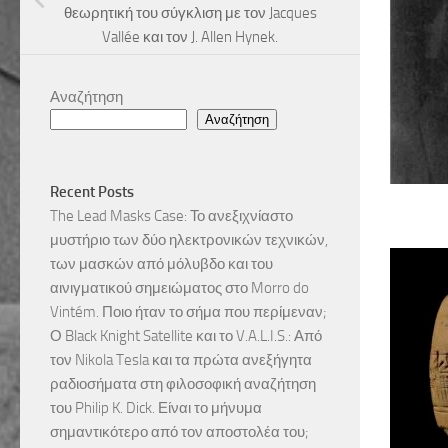
θεωρητική του σύγκλιση με τον Jacques
Vallée και τον J. Allen Hynek.
Αναζήτηση
Αναζήτηση
Recent Posts
The Lead Masks Case: Το ανεξιχνίαστο
μυστήριο των δύο ηλεκτρονικών τεχνικών,
των μασκών από μόλυβδο και του
αινιγματικού σημειώματος στο Morro do
Vintém. Ποιο ήταν το σήμα που περίμεναν;
Ο Black Knight Satellite και το V.A.L.I.S.: Από
τον Nikola Tesla και τα πρώτα ανεξήγητα
ραδιοσήματα στη φιλοσοφική αναζήτηση
του Philip K. Dick. Είναι το μήνυμα
σημαντικότερο από τον αποστολέα του;