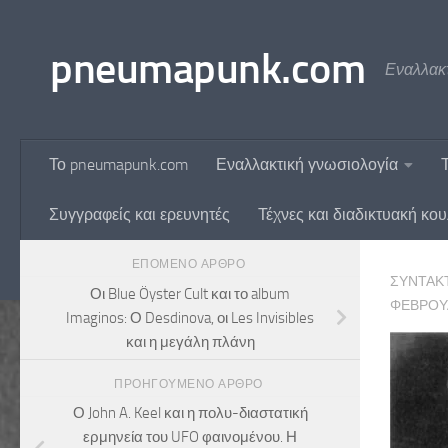
Skip to content
pneumapunk.com
Εναλλακτ
Το pneumapunk.com
Εναλλακτική γνωσιολογία
Συγγραφείς και ερευνητές
Τέχνες και διαδικτυακή κο
ΕΠΌΜΕΝΟ ΆΡΘΡΟ
ΣΥΝΤΆΚ
Οι Blue Öyster Cult και το album
ΦΕΒΡΟΥΑ
Imaginos: Ο Desdinova, οι Les Invisibles
και η μεγάλη πλάνη
ΠΡΟΗΓΟΎΜΕΝΟ ΆΡΘΡΟ
Ο John A. Keel και η πολυ-διαστατική
ερμηνεία του UFO φαινομένου. Η