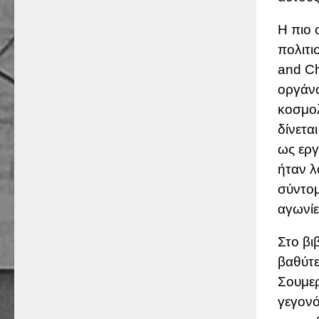
Η πιο 
πολιτι
and Ch
οργάνω
κοσμολ
δίνετα
ως εργ
ήταν λ
σύντομ
αγωνίε
Στο βι
βαθύτε
Σουμερ
γεγονό