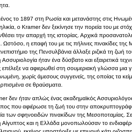
ητα.
ένος το 1897 στη Ρωσία και μετανάστης στις Ηνωμέν
ηλικία, ο Kramer δεν ξεκίνησε την πορεία του με στό
θέσει την απαρχή της ιστορίας. Αρχικά προσανατολ
ή. Ωστόσο, η επαφή του με τις πήλινες πινακίδες της
νεπιστήμιο της Πενσυλβάνια άλλαξε ριζικά τη ζωή το
 Ασσυριολογία ήταν ένα δύσβατο και εξαιρετικά τεχνι
ς επέλεξε να αφιερωθεί στη σουμεριακή γλώσσα μια
ωμένη, χωρίς άμεσους συγγενείς, της οποίας τα κεί
ρπισμένα σε θραύσματα.
er δεν ήταν απλώς ένας ακαδημαϊκός Ασσυριολόγος
πος που αφιέρωσε τη ζωή του στην αποκρυπτογράφ
ία των σφηνοειδών πινακίδων της Μεσοποταμίας. Σε
 Αίγυπτος και η Ελλάδα μονοπωλούσαν το ενδιαφέρο
λιτισμού, εκείνος υποστήριξε με επιμονή κάτι ριζοσπασ