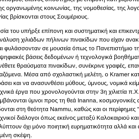
της οργανωμένης κοινωνίας, της νομοθεσίας, της λογο
ίας βρίσκονται στους Σουμέριους.
σία του υπήρξε επίπονη και συστηματική και επικεν
νάλυση χιλιάδων πήλινων πινακίδων που είχαν ανακ
αι φυλάσσονταν σε μουσεία όπως το Πανεπιστήμιο τ
ψηφιακές βάσεις δεδομένων ή τεχνολογικά βοηθήμα
έθετε θραύσματα πινακίδων, συνέκρινε γραφές, επα
ζόμενα. Μέσα από σχολαστική μελέτη, ο Kramer κα
άσει και να ανασυνθέσει μύθους, ύμνους, νομικά κείμ
χνικά έργα που χρονολογούνται στην 3η χιλιετία π.Χ
μβάνονται ύμνοι προς τη θεά Inanna, κοσμογονικές
ονται στη θεότητα Nammu, καθώς και οι περίφημες 
χνικοί διάλογοι όπως εκείνος μεταξύ Καλοκαιριού κα
ύπτουν όχι μόνο ποιητική ευρηματικότητα αλλά και
μένη σκέψη.