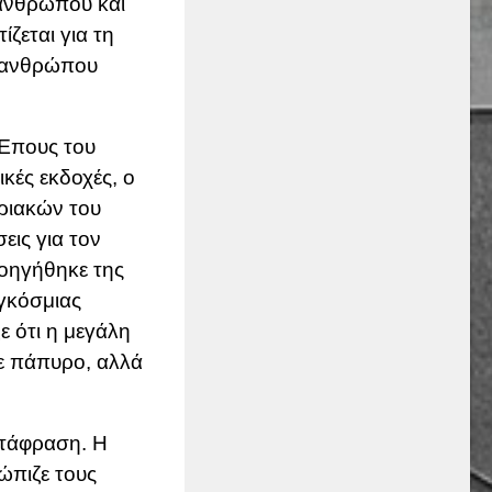
η ανθρώπου και
ζεται για τη
υ ανθρώπου
 Έπους του
ικές εκδοχές, ο
ριακών του
εις για τον
ροηγήθηκε της
γκόσμιας
ε ότι η μεγάλη
ε πάπυρο, αλλά
ετάφραση. Η
τώπιζε τους