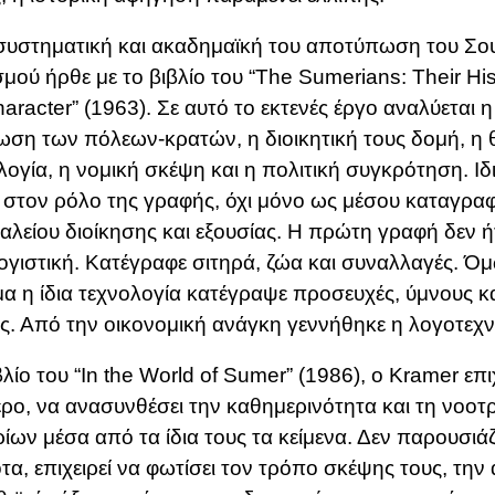
συστηματική και ακαδημαϊκή του αποτύπωση του Σο
σμού ήρθε με το βιβλίο του “The Sumerians: Their Hist
aracter” (1963). Σε αυτό το εκτενές έργο αναλύεται 
ση των πόλεων-κρατών, η διοικητική τους δομή, η 
ογία, η νομική σκέψη και η πολιτική συγκρότηση. Ιδ
ι στον ρόλο της γραφής, όχι μόνο ως μέσου καταγρα
αλείου διοίκησης και εξουσίας. Η πρώτη γραφή δεν 
ογιστική. Κατέγραφε σιτηρά, ζώα και συναλλαγές. Ό
α η ίδια τεχνολογία κατέγραψε προσευχές, ύμνους κ
ς. Από την οικονομική ανάγκη γεννήθηκε η λογοτεχν
βλίο του “In the World of Sumer” (1986), ο Kramer επιχ
ρο, να ανασυνθέσει την καθημερινότητα και τη νοοτ
ίων μέσα από τα ίδια τους τα κείμενα. Δεν παρουσιά
τα, επιχειρεί να φωτίσει τον τρόπο σκέψης τους, την