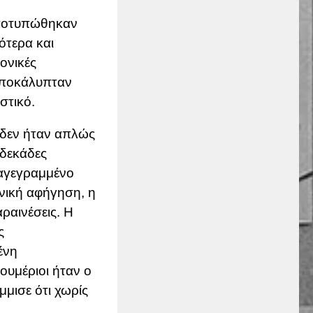
αποτυπώθηκαν
ότερα και
ονικές
 αποκάλυπταν
στικό.
, δεν ήταν απλώς
 δεκάδες
ταγεγραμμένο
νική αφήγηση, η
ραινέσεις. Η
ς
ένη
ουμέριοι ήταν ο
μισε ότι χωρίς