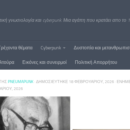
ική γνωσιολογία και cyberpunk. Μια αγάπη που κρατάει απο το 1
Τρέχοντα θέματα
Cyberpunk
Δυστοπία και μετανθρωπι
υλτούρα
Εικόνες και συνειρμοί
Πολιτική Απορρήτου
ΤΗΣ
PNEUMAPUNK
· ΔΗΜΟΣΙΕΎΤΗΚΕ
18 ΦΕΒΡΟΥΑΡΊΟΥ, 2026
· ΕΝΗ
ΡΊΟΥ, 2026