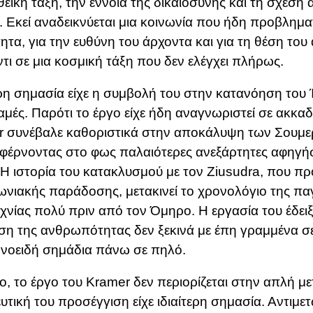
 θεϊκή τάξη, την έννοια της δικαιοσύνης και τη σχέσ
. Εκεί αναδεικνύεται μια κοινωνία που ήδη προβληματί
ητα, για την ευθύνη του άρχοντα και για τη θέση το
τι σε μια κοσμική τάξη που δεν ελέγχει πλήρως.
ερη σημασία είχε η συμβολή του στην κατανόηση του
αμές. Παρότι το έργο είχε ήδη αναγνωριστεί σε ακκαδ
 συνέβαλε καθοριστικά στην αποκάλυψη των Σουμε
 φέρνοντας στο φως παλαιότερες ανεξάρτητες αφηγήσ
Η ιστορία του κατακλυσμού με τον Ziusudra, που π
νιακής παράδοσης, μετακινεί το χρονολόγιο της πα
χνίας πολύ πριν από τον Όμηρο. Η εργασία του έδειξ
η της ανθρωπότητας δεν ξεκινά με έπη γραμμένα σ
νοειδή σημάδια πάνω σε πηλό.
, το έργο του Kramer δεν περιορίζεται στην απλή μ
υτική του προσέγγιση είχε ιδιαίτερη σημασία. Αντιμε