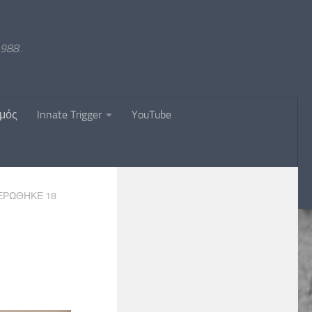
988..
σμός
Innate Trigger
YouTube
ΜΕΡΏΘΗΚΕ
18