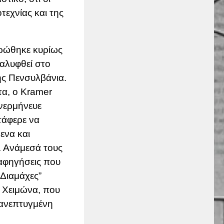
τεχνίας και της
τρώθηκε κυρίως
αλυφθεί στο
ης Πενσυλβάνια.
τα, ο Kramer
νερμήνευε
τάφερε να
ενα και
. Ανάμεσά τους
 αφηγήσεις που
“Διαμάχες”
ι Χειμώνα, που
 ανεπτυγμένη