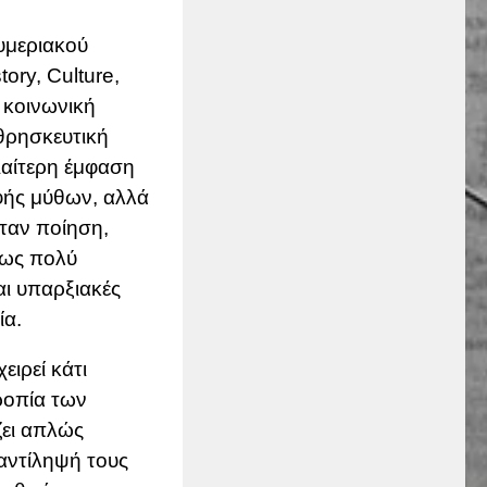
υμεριακού
ory, Culture,
η κοινωνική
θρησκευτική
ιαίτερη έμφαση
φής μύθων, αλλά
ήταν ποίηση,
μως πολύ
αι υπαρξιακές
ία.
ειρεί κάτι
ροπία των
ζει απλώς
 αντίληψή τους