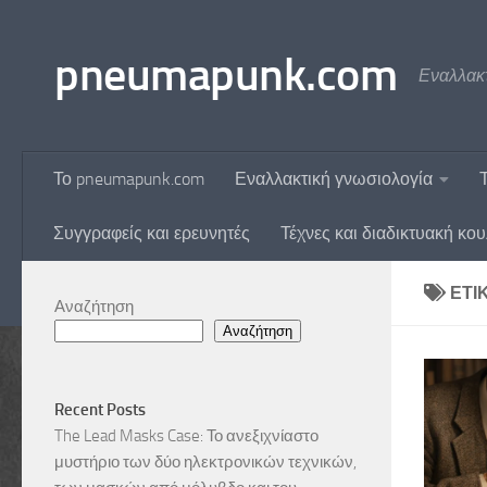
Skip to content
pneumapunk.com
Εναλλακτ
Το pneumapunk.com
Εναλλακτική γνωσιολογία
Συγγραφείς και ερευνητές
Τέχνες και διαδικτυακή κο
ΕΤΙ
Αναζήτηση
Αναζήτηση
Recent Posts
The Lead Masks Case: Το ανεξιχνίαστο
μυστήριο των δύο ηλεκτρονικών τεχνικών,