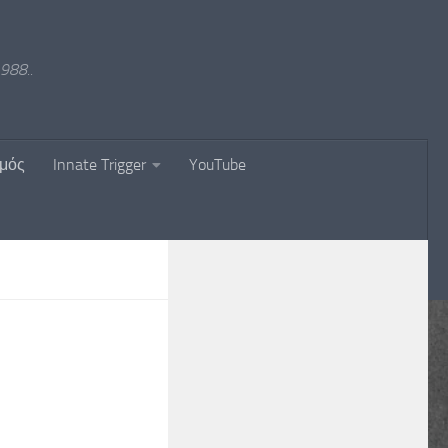
988..
σμός
Innate Trigger
YouTube