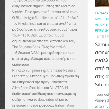
των μασκών από μόλυβδο και του
αινιγματικού σημειώματος στο Morro do
Vintém. Ποιο ήταν το σήμα που περίμεναν;
ΕΝΝΑΛΑΚ
Ο Black Knight Satellite και το V.A.L.I.S.: Από
ΜΥΣΤΗΡ
τον Nikola Tesla και τα πρώτα ανεξήγητα
ΑΝΑΡΤΉΣ
ραδιοσήματα στη φιλοσοφική αναζήτηση
ΕΡΕΥΝΗ
του Philip K. Dick. Είναι το μήνυμα
18 ΦΕΒΡ
σημαντικότερο από τον αποστολέα του;
Samue
The So Joana Book: Πώς ένα παλιό
σφηνο
ταξιδιωτικό βιβλίο μετατράπηκε σε ένα
από τα μεγαλύτερα άλυτα μυστήρια του
εναλλ
διαδικτύου
από τ
Princeton Engineering Anomalies Research
στις 
Laboratory: Μπορεί η ανθρώπινη πρόθεση
να επηρεάσει την πραγματικότητα;
Sitchi
Allen Egon Cholakian και ALLATRA: Η
διαδικτυακή υπόθεση που επανέφερε τη
Samuel 
συζήτηση για το dead internet και το
γραφή σ
ξέπλυμα της πληροφορίας (information
από την