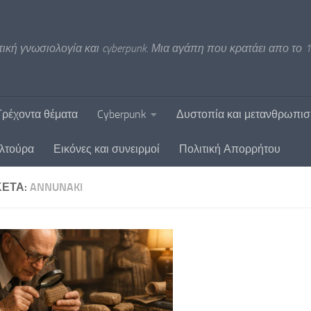
ική γνωσιολογία και cyberpunk. Μια αγάπη που κρατάει απο το 1
Τρέχοντα θέματα
Cyberpunk
Δυστοπία και μετανθρωπι
υλτούρα
Εικόνες και συνειρμοί
Πολιτική Απορρήτου
ΚΈΤΑ:
ANNUNAKI