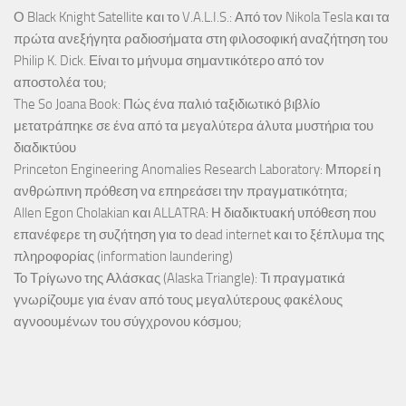
Ο Black Knight Satellite και το V.A.L.I.S.: Από τον Nikola Tesla και τα
πρώτα ανεξήγητα ραδιοσήματα στη φιλοσοφική αναζήτηση του
Philip K. Dick. Είναι το μήνυμα σημαντικότερο από τον
αποστολέα του;
The So Joana Book: Πώς ένα παλιό ταξιδιωτικό βιβλίο
μετατράπηκε σε ένα από τα μεγαλύτερα άλυτα μυστήρια του
διαδικτύου
Princeton Engineering Anomalies Research Laboratory: Μπορεί η
ανθρώπινη πρόθεση να επηρεάσει την πραγματικότητα;
Allen Egon Cholakian και ALLATRA: Η διαδικτυακή υπόθεση που
επανέφερε τη συζήτηση για το dead internet και το ξέπλυμα της
πληροφορίας (information laundering)
Το Τρίγωνο της Αλάσκας (Alaska Triangle): Τι πραγματικά
γνωρίζουμε για έναν από τους μεγαλύτερους φακέλους
αγνοουμένων του σύγχρονου κόσμου;