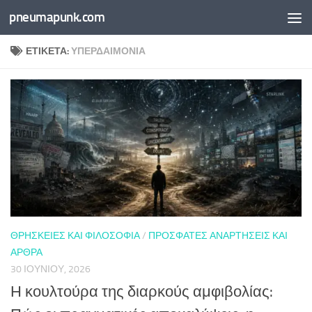
pneumapunk.com
Skip to content
ΕΤΙΚΈΤΑ:
ΥΠΕΡΔΑΙΜΟΝΊΑ
ΘΡΗΣΚΕΊΕΣ ΚΑΙ ΦΙΛΟΣΟΦΊΑ
/
ΠΡΌΣΦΑΤΕΣ ΑΝΑΡΤΉΣΕΙΣ ΚΑΙ
ΆΡΘΡΑ
30 ΙΟΥΝΊΟΥ, 2026
Η κουλτούρα της διαρκούς αμφιβολίας: