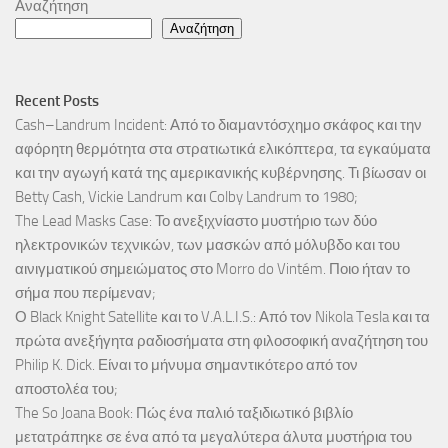
Αναζήτηση
Αναζήτηση
Recent Posts
Cash–Landrum Incident: Από το διαμαντόσχημο σκάφος και την
αφόρητη θερμότητα στα στρατιωτικά ελικόπτερα, τα εγκαύματα
και την αγωγή κατά της αμερικανικής κυβέρνησης. Τι βίωσαν οι
Betty Cash, Vickie Landrum και Colby Landrum το 1980;
The Lead Masks Case: Το ανεξιχνίαστο μυστήριο των δύο
ηλεκτρονικών τεχνικών, των μασκών από μόλυβδο και του
αινιγματικού σημειώματος στο Morro do Vintém. Ποιο ήταν το
σήμα που περίμεναν;
Ο Black Knight Satellite και το V.A.L.I.S.: Από τον Nikola Tesla και τα
πρώτα ανεξήγητα ραδιοσήματα στη φιλοσοφική αναζήτηση του
Philip K. Dick. Είναι το μήνυμα σημαντικότερο από τον
αποστολέα του;
The So Joana Book: Πώς ένα παλιό ταξιδιωτικό βιβλίο
μετατράπηκε σε ένα από τα μεγαλύτερα άλυτα μυστήρια του