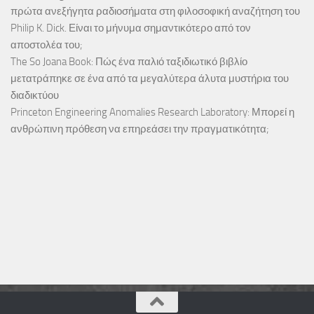
πρώτα ανεξήγητα ραδιοσήματα στη φιλοσοφική αναζήτηση του
Philip K. Dick. Είναι το μήνυμα σημαντικότερο από τον
αποστολέα του;
The So Joana Book: Πώς ένα παλιό ταξιδιωτικό βιβλίο
μετατράπηκε σε ένα από τα μεγαλύτερα άλυτα μυστήρια του
διαδικτύου
Princeton Engineering Anomalies Research Laboratory: Μπορεί η
ανθρώπινη πρόθεση να επηρεάσει την πραγματικότητα;