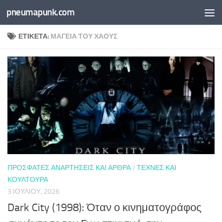
pneumapunk.com
Skip to content
ΕΤΙΚΈΤΑ:
ΜΑΓΕΊΑ ΤΟΥ ΧΆΟΥΣ
ΠΡΌΣΦΑΤΕΣ ΑΝΑΡΤΉΣΕΙΣ ΚΑΙ ΆΡΘΡΑ
/
ΤΈΧΝΕΣ ΚΑΙ
ΚΟΥΛΤΟΎΡΑ
3 ΙΟΥΛΊΟΥ, 2026
Dark City (1998): Όταν ο κινηματογράφος