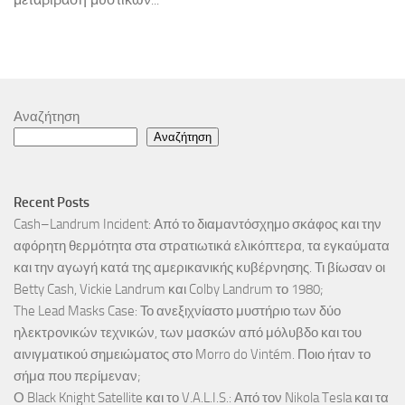
Αναζήτηση
Αναζήτηση
Recent Posts
Cash–Landrum Incident: Από το διαμαντόσχημο σκάφος και την
αφόρητη θερμότητα στα στρατιωτικά ελικόπτερα, τα εγκαύματα
και την αγωγή κατά της αμερικανικής κυβέρνησης. Τι βίωσαν οι
Betty Cash, Vickie Landrum και Colby Landrum το 1980;
The Lead Masks Case: Το ανεξιχνίαστο μυστήριο των δύο
ηλεκτρονικών τεχνικών, των μασκών από μόλυβδο και του
αινιγματικού σημειώματος στο Morro do Vintém. Ποιο ήταν το
σήμα που περίμεναν;
Ο Black Knight Satellite και το V.A.L.I.S.: Από τον Nikola Tesla και τα