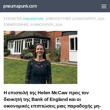
pneumapunk.com
Skip to content
ΣΥΝΤΆΚΤΗΣ
PNEUMAPUNK
· ΔΗΜΟΣΙΕΎΤΗΚΕ
20 ΙΑΝΟΥΑΡΊΟΥ, 2026
·
ΕΝΗΜΕΡΏΘΗΚΕ
20 ΙΑΝΟΥΑΡΊΟΥ, 2026
Η επιστολή της Helen McCaw προς τον
διοικητή της Bank of England και οι
οικονομικές επιπτώσεις μιας παραδοχής μη-