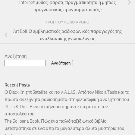
Internet μύθος, φάρσα, πραγματικότητα η μήπως
προγνωστικός προγραμματισμός ;
ΠΡΟΗΓΟΎΜΕΝΟ ΆΡΘΡΟ
Art Bell. Ο εμβληματικός ραδιοφωνικός παραγωγός της
εναλλακτικής γνωσιολογίας
Αναζήτηση
Αναζήτηση
Recent Posts
Ο Black Knight Satellite και το V.A.L.I.S.: Από τον Nikola Tesla και τα
πρώτα ανεξήγητα ραδιοσήματα στη φιλοσοφική αναζήτηση του
Philip K. Dick. Είναι το μήνυμα σημαντικότερο από τον
αποστολέα του;
The So Joana Book: Πώς ένα παλιό ταξιδιωτικό βιβλίο
μετατράπηκε σε ένα από τα μεγαλύτερα άλυτα μυστήρια του