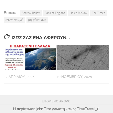
Ετικέτες:
Andrew Bailey
Bank of England
Helen McCaw
The Times
εξωγήινη ζωή
μη-γήινη ζωη
ΊΣΩΣ ΣΑΣ ΕΝΔΙΑΦΈΡΟΥΝ…
17 ΑΠΡΙΛΊΟΥ, 2026
10 ΝΟΕΜΒΡΊΟΥ, 2025
ΕΠΌΜΕΝΟ ΆΡΘΡΟ
Η περίπτωση John Titor γνωστή και ως TimeTravel_0.