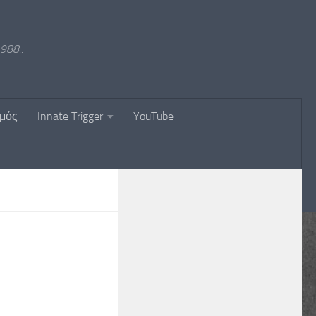
988..
σμός
Innate Trigger
YouTube