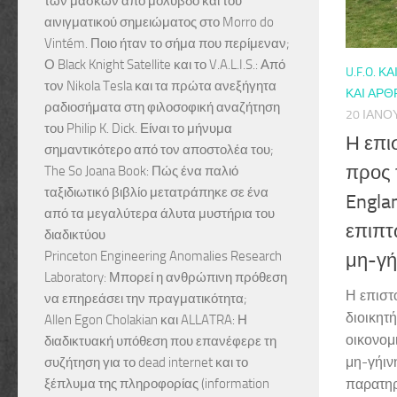
των μασκών από μόλυβδο και του
αινιγματικού σημειώματος στο Morro do
Vintém. Ποιο ήταν το σήμα που περίμεναν;
Ο Black Knight Satellite και το V.A.L.I.S.: Από
U.F.O. ΚΑΙ
τον Nikola Tesla και τα πρώτα ανεξήγητα
ΚΑΙ ΆΡΘ
ραδιοσήματα στη φιλοσοφική αναζήτηση
20 ΙΑΝΟ
του Philip K. Dick. Είναι το μήνυμα
Η επι
σημαντικότερο από τον αποστολέα του;
προς 
The So Joana Book: Πώς ένα παλιό
ταξιδιωτικό βιβλίο μετατράπηκε σε ένα
Englan
από τα μεγαλύτερα άλυτα μυστήρια του
επιπτ
διαδικτύου
Princeton Engineering Anomalies Research
μη-γή
Laboratory: Μπορεί η ανθρώπινη πρόθεση
Η επιστ
να επηρεάσει την πραγματικότητα;
διοικητή
Allen Egon Cholakian και ALLATRA: Η
οικονομ
διαδικτυακή υπόθεση που επανέφερε τη
μη-γήιν
συζήτηση για το dead internet και το
ξέπλυμα της πληροφορίας (information
παρατηρ