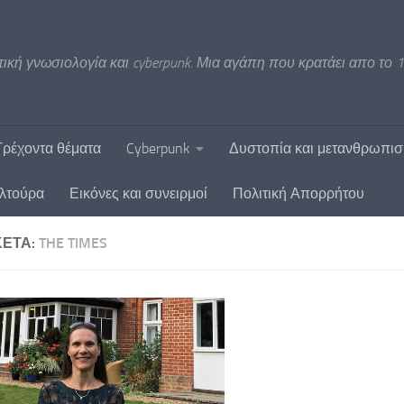
ική γνωσιολογία και cyberpunk. Μια αγάπη που κρατάει απο το 1
Τρέχοντα θέματα
Cyberpunk
Δυστοπία και μετανθρωπι
υλτούρα
Εικόνες και συνειρμοί
Πολιτική Απορρήτου
ΚΈΤΑ:
THE TIMES