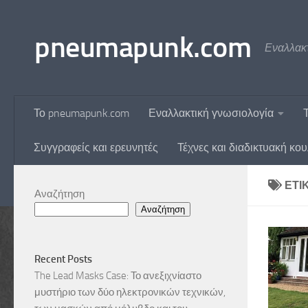
Skip to content
pneumapunk.com
Εναλλακτ
Το pneumapunk.com
Εναλλακτική γνωσιολογία
Συγγραφείς και ερευνητές
Τέχνες και διαδικτυακή κο
ΕΤΙ
Αναζήτηση
Αναζήτηση
Recent Posts
The Lead Masks Case: Το ανεξιχνίαστο
μυστήριο των δύο ηλεκτρονικών τεχνικών,