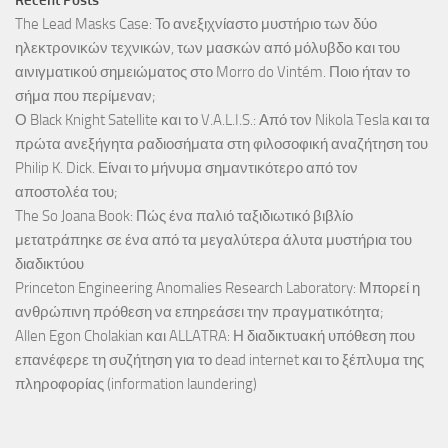
The Lead Masks Case: Το ανεξιχνίαστο μυστήριο των δύο
ηλεκτρονικών τεχνικών, των μασκών από μόλυβδο και του
αινιγματικού σημειώματος στο Morro do Vintém. Ποιο ήταν το
σήμα που περίμεναν;
Ο Black Knight Satellite και το V.A.L.I.S.: Από τον Nikola Tesla και τα
πρώτα ανεξήγητα ραδιοσήματα στη φιλοσοφική αναζήτηση του
Philip K. Dick. Είναι το μήνυμα σημαντικότερο από τον
αποστολέα του;
The So Joana Book: Πώς ένα παλιό ταξιδιωτικό βιβλίο
μετατράπηκε σε ένα από τα μεγαλύτερα άλυτα μυστήρια του
διαδικτύου
Princeton Engineering Anomalies Research Laboratory: Μπορεί η
ανθρώπινη πρόθεση να επηρεάσει την πραγματικότητα;
Allen Egon Cholakian και ALLATRA: Η διαδικτυακή υπόθεση που
επανέφερε τη συζήτηση για το dead internet και το ξέπλυμα της
πληροφορίας (information laundering)