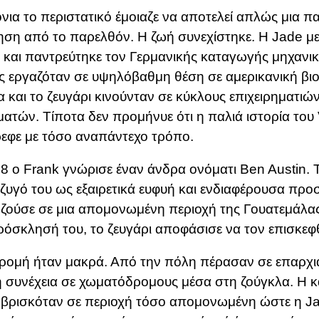
όνια το περιστατικό έμοιαζε να αποτελεί απλώς μια π
ση από το παρελθόν. Η ζωή συνεχίστηκε. Η Jade με
 και παντρεύτηκε τον Γερμανικής καταγωγής μηχανικ
ς εργαζόταν σε υψηλόβαθμη θέση σε αμερικανική βι
ία και το ζευγάρι κινούνταν σε κύκλους επιχειρηματιών
ατών. Τίποτα δεν προμήνυε ότι η παλιά ιστορία του
εφε με τόσο αναπάντεχο τρόπο.
8 ο Frank γνώρισε έναν άνδρα ονόματι Ben Austin. 
ζυγό του ως εξαιρετικά ευφυή και ενδιαφέρουσα πρ
 ζούσε σε μια απομονωμένη περιοχή της Γουατεμάλας
όσκλησή του, το ζευγάρι αποφάσισε να τον επισκεφθ
ρομή ήταν μακρά. Από την πόλη πέρασαν σε επαρχ
η συνέχεια σε χωματόδρομους μέσα στη ζούγκλα. Η κ
 βρισκόταν σε περιοχή τόσο απομονωμένη ώστε η J