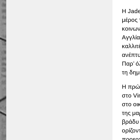
Η Jade
μέρος 
κοινων
Αγγλία
καλλιτ
ανέπτυ
Παρ’ ό
τη δημ
Η πρώτ
στο Vi
στο οι
της μα
βράδυ 
ορίζον
προερχ