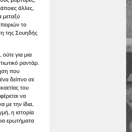
άποιες άλλες,
α μεταξύ
πειριών το
ση της Σουηδής
 ούτε για μια
τιωτικό ραντάρ.
τηση που
 ένα δείπνο σε
καετίας του
φέρεται να
 με την ίδια,
γμή, η ιστορία
ερα ερωτήματα