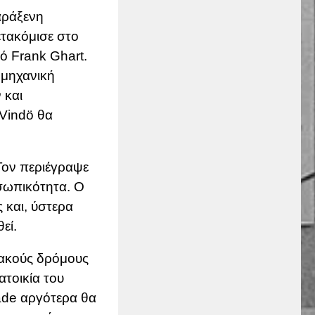
αράξενη
τακόμισε στο
ό Frank Ghart.
ομηχανική
 και
 Vindö θα
Τον περιέγραψε
οσωπικότητα. Ο
 και, ύστερα
εί.
ιακούς δρόμους
ατοικία του
ade αργότερα θα