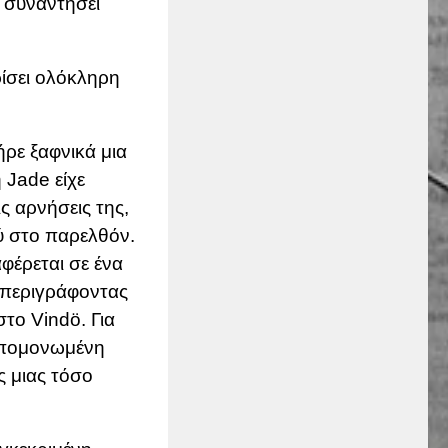
 συναντήσει
ρίσει ολόκληρη
ρε ξαφνικά μια
 Jade είχε
ς αρνήσεις της,
ού στο παρελθόν.
φέρεται σε ένα
 περιγράφοντας
στο Vindö. Για
 απομονωμένη
ς μιας τόσο