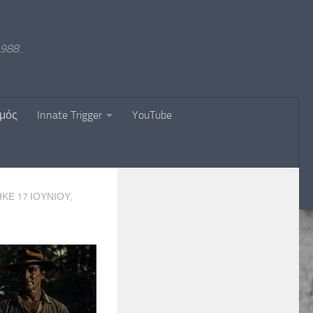
988..
σμός
Innate Trigger
YouTube
ΗΚΕ
17 ΙΟΥΝΊΟΥ,