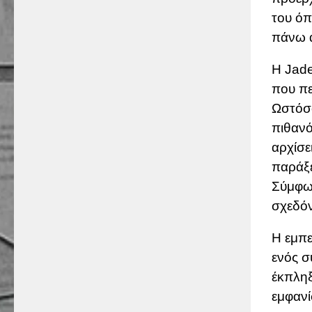
του όπ
πάνω α
Η Jade
που πε
Ωστόσο
πιθανό
αρχίσε
παράξε
Σύμφων
σχεδόν
Η εμπε
ενός σ
έκπληξ
εμφανί