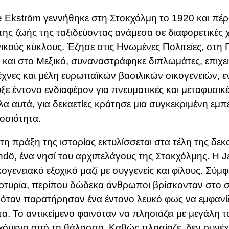
 Ekström γεννήθηκε στη Στοκχόλμη το 1920 και πέ
της ζωής της ταξιδεύοντας ανάμεσα σε διαφορετικές 
ικούς κύκλους. Έζησε στις Ηνωμένες Πολιτείες, στη 
 και στο Μεξικό, συναναστράφηκε διπλωμάτες, επιχει
έχνες και μέλη ευρωπαϊκών βασιλικών οικογενειών, 
ξε έντονο ενδιαφέρον για πνευματικές και μεταφυσικέ
λα αυτά, για δεκαετίες κράτησε μια συγκεκριμένη εμπ
οσιότητα.
η πράξη της ιστορίας εκτυλίσσεται στα τέλη της δεκ
ndö, ένα νησί του αρχιπελάγους της Στοκχόλμης. Η 
κογενειακό εξοχικό μαζί με συγγενείς και φίλους. Σύμ
ρτυρία, περίπου δώδεκα άνθρωποι βρίσκονταν στο σπ
όταν παρατήρησαν ένα έντονο λευκό φως να εμφανίζ
τα. Το αντικείμενο φαινόταν να πλησιάζει με μεγάλη τ
όμενο από τη θάλασσα. Καθώς πλησίαζε, δεν συνέχι