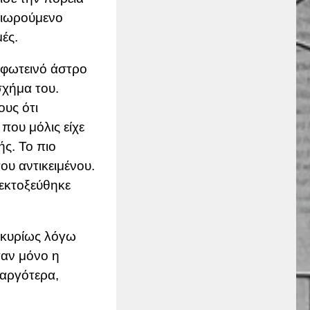
αιωρούμενο
ές.
α φωτεινό άστρο
σχήμα του.
ους ότι
που μόλις είχε
ής. Το πιο
ου αντικειμένου.
 εκτοξεύθηκε
 κυρίως λόγω
ταν μόνο η
 αργότερα,