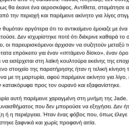
ως θα έκανε ένα αεροσκάφος. Αντίθετα, σταμάτησε 
πό την περιοχή και παρέμεινε ακίνητο για λίγες στιγμ
 θυμόταν αργότερα ότι το αντικείμενο έμοιαζε με έν
τούσε. Δεν ισχυρίστηκε ποτέ ότι διέκρινε καθαρά το 
, οι παρευρισκόμενοι άρχισαν να συζητούν μεταξύ τ
τατα επρόκειτο για έναν «ιπτάμενο δίσκο», έναν όρο 
ι να εισέρχεται στη λαϊκή κουλτούρα εκείνης της εποχ
νο στοιχείο της παρατήρησης ήταν η τελική κίνηση τ
α με τη μαρτυρία, αφού παρέμεινε ακίνητο για λίγο,
 κατακόρυφα προς τον ουρανό και εξαφανίστηκε.
ιρία αυτή παρέμεινε χαραγμένη στη μνήμη της Jade,
υναισθήματος που δεν μπορούσε να εξηγήσει. Δεν ή
η ή η περιέργεια. Ήταν ένας φόβος που, όπως έλεγε
στηκε ξαφνικά και χωρίς προφανή αιτία.