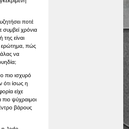
γκεκριμένη
συζητήσει ποτέ
χε συμβεί χρόνια
 της είναι
ο ερώτημα, πώς
μάλας να
ουηδία;
ο πιο ισχυρό
ν ότι ίσως η
ορία είχε
ι πιο ψύχραιμοι
κέντρο βάρους
 η Jade