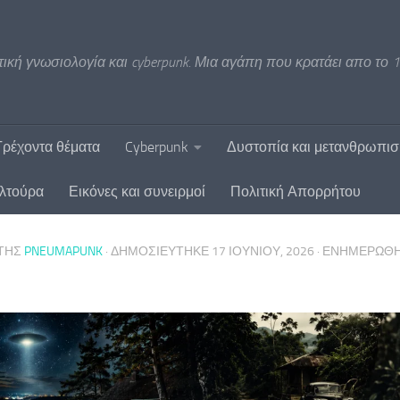
ική γνωσιολογία και cyberpunk. Μια αγάπη που κρατάει απο το 1
Τρέχοντα θέματα
Cyberpunk
Δυστοπία και μετανθρωπι
υλτούρα
Εικόνες και συνειρμοί
Πολιτική Απορρήτου
ΤΗΣ
PNEUMAPUNK
· ΔΗΜΟΣΙΕΎΤΗΚΕ
17 ΙΟΥΝΊΟΥ, 2026
· ΕΝΗΜΕΡΏΘ