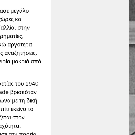
ρασε μεγάλο
χώρες και
Γαλλία, στην
ρηματίες,
ενώ αργότερα
ς αναζητήσεις.
ειρία μακριά από
αετίας του 1940
Jade βρισκόταν
φωνα με τη δική
ίτι εκείνο το
εται στον
αχύτητα,
σε την πορεία