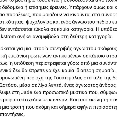
ά δεδομένα ή επίσημες έρευνες. Υπάρχουν όμως και κ
ιο παράξενες, που μοιάζουν να κινούνται στα σύνορ
τικότητας, ψυχολογίας και ενός άγνωστου πεδίου εμ
δεν εντάσσεται εύκολα σε καμία κατηγορία. Η υπόθε
kström ανήκει αναμφίβολα στη δεύτερη κατηγορία.
όκειται για μια ιστορία συντριβής άγνωστου σκάφους,
ική εμφάνιση φωτεινών αντικειμένων σε κάποιο στρα
τως, η υπόθεση περιστρέφεται γύρω από μια συνάν
ενικά δεν θα έπρεπε να έχει καμία ιδιαίτερη σημασία,
ομονωμένη περιοχή της Γουατεμάλας στα τέλη της δε
Ωστόσο, μέσα σε λίγα λεπτά, ένας άγνωστος άνδρας 
υψε στη Jade ένα προσωπικό μυστικό που, σύμφωνα
χε μοιραστεί σχεδόν με κανέναν. Και από εκείνη τη στι
ι μια τροπή που ακόμη και σήμερα αφήνει περισσότ
παντήσεις.