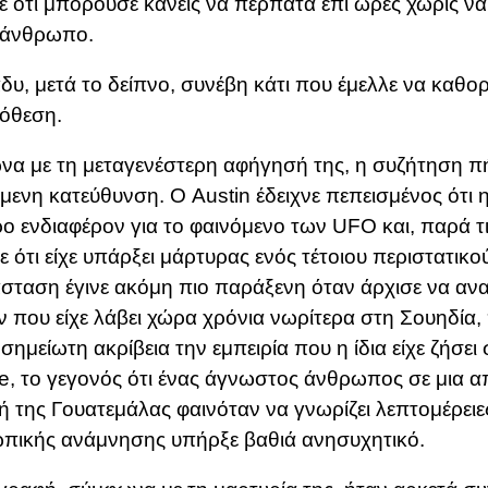
 ότι μπορούσε κανείς να περπατά επί ώρες χωρίς να
 άνθρωπο.
δυ, μετά το δείπνο, συνέβη κάτι που έμελλε να καθο
όθεση.
α με τη μεταγενέστερη αφήγησή της, η συζήτηση πή
ενη κατεύθυνση. Ο Austin έδειχνε πεπεισμένος ότι η
ερο ενδιαφέρον για το φαινόμενο των UFO και, παρά τι
ε ότι είχε υπάρξει μάρτυρας ενός τέτοιου περιστατικ
σταση έγινε ακόμη πιο παράξενη όταν άρχισε να ανα
 που είχε λάβει χώρα χρόνια νωρίτερα στη Σουηδία,
οσημείωτη ακρίβεια την εμπειρία που η ίδια είχε ζήσει 
e, το γεγονός ότι ένας άγνωστος άνθρωπος σε μια
ή της Γουατεμάλας φαινόταν να γνωρίζει λεπτομέρειε
πικής ανάμνησης υπήρξε βαθιά ανησυχητικό.