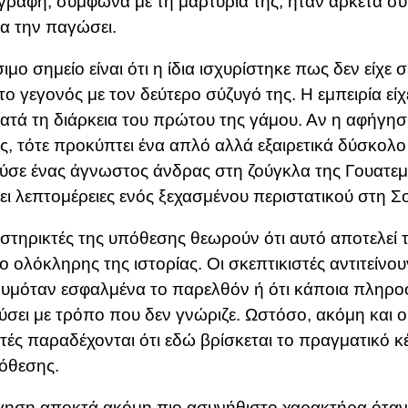
γραφή, σύμφωνα με τη μαρτυρία της, ήταν αρκετά συ
α την παγώσει.
σιμο σημείο είναι ότι η ίδια ισχυρίστηκε πως δεν είχε 
 το γεγονός με τον δεύτερο σύζυγό της. Η εμπειρία εί
κατά τη διάρκεια του πρώτου της γάμου. Αν η αφήγησή
ς, τότε προκύπτει ένα απλό αλλά εξαιρετικά δύσκολ
σε ένας άγνωστος άνδρας στη ζούγκλα της Γουατε
ει λεπτομέρειες ενός ξεχασμένου περιστατικού στη Σ
στηρικτές της υπόθεσης θεωρούν ότι αυτό αποτελεί τ
ίο ολόκληρης της ιστορίας. Οι σκεπτικιστές αντιτείνου
υμόταν εσφαλμένα το παρελθόν ή ότι κάποια πληροφ
ύσει με τρόπο που δεν γνώριζε. Ωστόσο, ακόμη και ο
τές παραδέχονται ότι εδώ βρίσκεται το πραγματικό 
όθεσης.
ηση αποκτά ακόμη πιο ασυνήθιστο χαρακτήρα όταν