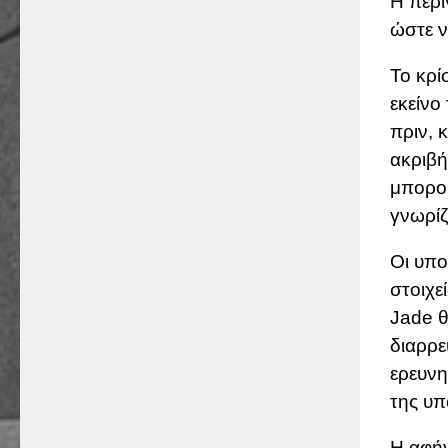
Η περι
ώστε ν
Το κρί
εκείνο
πριν, 
ακριβή
μπορού
γνωρίζ
Οι υπο
στοιχε
Jade θ
διαρρε
ερευνη
της υπ
Η αφήγ