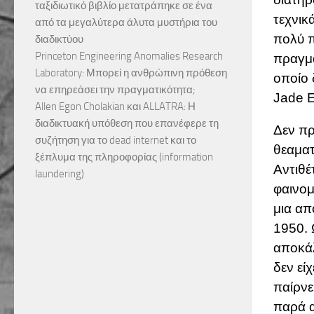
ταξιδιωτικό βιβλίο μετατράπηκε σε ένα
τεχνικ
από τα μεγαλύτερα άλυτα μυστήρια του
πολύ π
διαδικτύου
Princeton Engineering Anomalies Research
πραγμα
Laboratory: Μπορεί η ανθρώπινη πρόθεση
οποίο 
να επηρεάσει την πραγματικότητα;
Jade E
Allen Egon Cholakian και ALLATRA: Η
διαδικτυακή υπόθεση που επανέφερε τη
Δεν πρ
συζήτηση για το dead internet και το
θεαματ
ξέπλυμα της πληροφορίας (information
Αντιθέ
laundering)
φαινομ
μια απ
1950. 
αποκάλ
δεν εί
παίρνε
παρά α