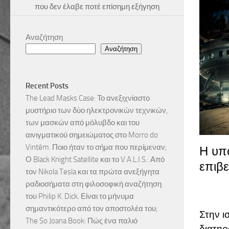
που δεν έλαβε ποτέ επίσημη εξήγηση
Αναζήτηση
Αναζήτηση
Recent Posts
The Lead Masks Case: Το ανεξιχνίαστο
μυστήριο των δύο ηλεκτρονικών τεχνικών,
των μασκών από μόλυβδο και του
αινιγματικού σημειώματος στο Morro do
Vintém. Ποιο ήταν το σήμα που περίμεναν;
Η υπ
Ο Black Knight Satellite και το V.A.L.I.S.: Από
επιβε
τον Nikola Tesla και τα πρώτα ανεξήγητα
ραδιοσήματα στη φιλοσοφική αναζήτηση
του Philip K. Dick. Είναι το μήνυμα
σημαντικότερο από τον αποστολέα του;
Στην ι
The So Joana Book: Πώς ένα παλιό
διατηρ