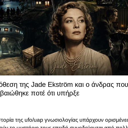
όθεση της Jade Ekström και ο άνδρας που
βαιώθηκε ποτέ ότι υπήρξε
στορία της ufo/uap γνωσιολογίας υπάρχουν ορισμένε
ούν το μυστήριο τους επειδή συνοδεύονται από πολ