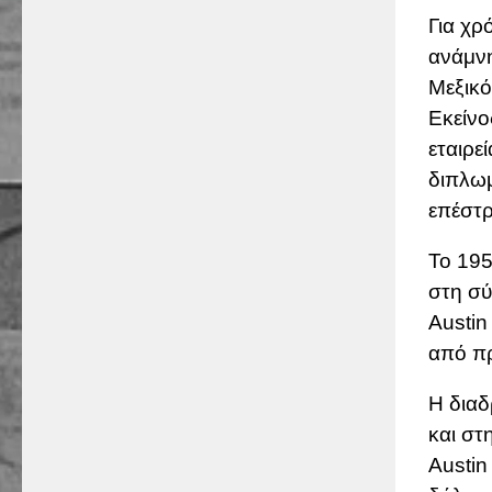
Για χρ
ανάμνη
Μεξικό
Εκείνο
εταιρε
διπλωμ
επέστρ
Το 195
στη σύ
Austin
από πρ
Η διαδ
και στ
Austin