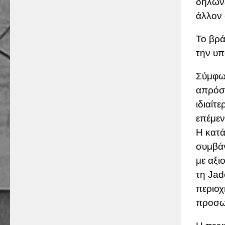
δήλωνε
άλλον
Το βρά
την υπ
Σύμφων
απρόσμ
ιδιαίτ
επέμεν
Η κατά
συμβάν
με αξι
τη Jad
περιοχ
προσω