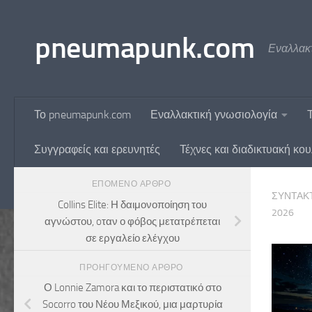
Skip to content
pneumapunk.com
Εναλλακτ
Το pneumapunk.com
Εναλλακτική γνωσιολογία
Συγγραφείς και ερευνητές
Τέχνες και διαδικτυακή κο
ΕΠΌΜΕΝΟ ΆΡΘΡΟ
ΣΥΝΤΆΚ
Collins Elite: Η δαιμονοποίηση του
2026
αγνώστου, oταν ο φόβος μετατρέπεται
σε εργαλείο ελέγχου
ΠΡΟΗΓΟΎΜΕΝΟ ΆΡΘΡΟ
Ο Lonnie Zamora και το περιστατικό στο
Socorro του Νέου Μεξικού, μια μαρτυρία