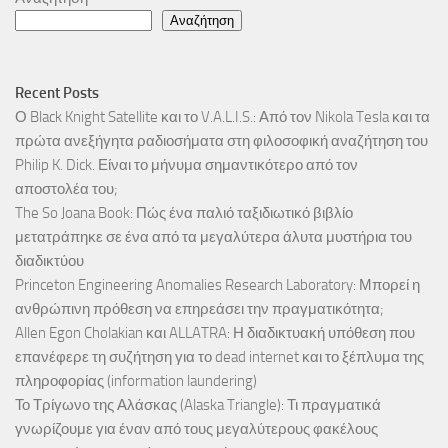
Αναζήτηση
Recent Posts
Ο Black Knight Satellite και το V.A.L.I.S.: Από τον Nikola Tesla και τα
πρώτα ανεξήγητα ραδιοσήματα στη φιλοσοφική αναζήτηση του
Philip K. Dick. Είναι το μήνυμα σημαντικότερο από τον
αποστολέα του;
The So Joana Book: Πώς ένα παλιό ταξιδιωτικό βιβλίο
μετατράπηκε σε ένα από τα μεγαλύτερα άλυτα μυστήρια του
διαδικτύου
Princeton Engineering Anomalies Research Laboratory: Μπορεί η
ανθρώπινη πρόθεση να επηρεάσει την πραγματικότητα;
Allen Egon Cholakian και ALLATRA: Η διαδικτυακή υπόθεση που
επανέφερε τη συζήτηση για το dead internet και το ξέπλυμα της
πληροφορίας (information laundering)
Το Τρίγωνο της Αλάσκας (Alaska Triangle): Τι πραγματικά
γνωρίζουμε για έναν από τους μεγαλύτερους φακέλους