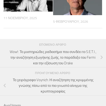
11 ΝΟΕΜΒΡΊΟΥ, 2025
5 ΦΕΒΡΟΥΑΡΊΟΥ, 2026
ΕΠΌΜΕΝΟ ΆΡΘΡΟ
Wow!: Το μυστηριώδες ραδιοσήμα που συνδέει το S.E.T.I.,
την αναζήτηση εξωγήινης ζωής, το παράδοξο του Fermi
και την εξίσωση του Drake
ΠΡΟΗΓΟΎΜΕΝΟ ΆΡΘΡΟ
Το χειρόγραφο Voynich: Η αναζήτηση της κρυμμένης
γνώσης πίσω από το πιο γνωστό αίνιγμα της
κρυπτογραφίας
Αναζήτηση