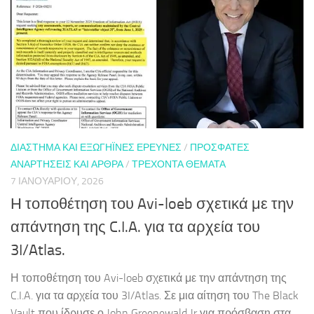
ΔΙΆΣΤΗΜΑ ΚΑΙ ΕΞΩΓΉΙΝΕΣ ΈΡΕΥΝΕΣ
/
ΠΡΌΣΦΑΤΕΣ
ΑΝΑΡΤΉΣΕΙΣ ΚΑΙ ΆΡΘΡΑ
/
ΤΡΈΧΟΝΤΑ ΘΈΜΑΤΑ
7 ΙΑΝΟΥΑΡΊΟΥ, 2026
Η τοποθέτηση του Avi-loeb σχετικά με την
απάντηση της C.I.A. για τα αρχεία του
3I/Atlas.
Η τοποθέτηση του Avi-loeb σχετικά με την απάντηση της
C.I.A. για τα αρχεία του 3I/Atlas. Σε μια αίτηση του The Black
Vault που ίδρυσε ο John Greenewald Jr για πρόσβαση στα