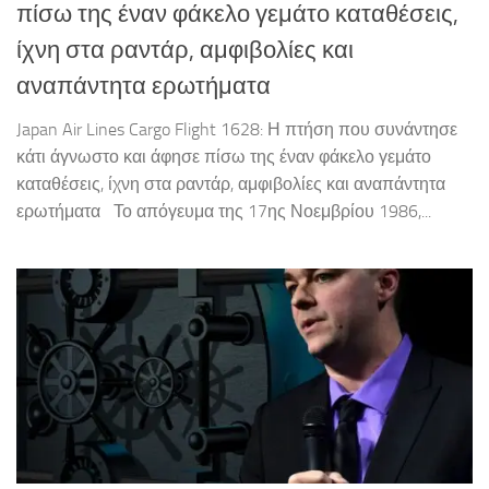
πίσω της έναν φάκελο γεμάτο καταθέσεις,
ίχνη στα ραντάρ, αμφιβολίες και
αναπάντητα ερωτήματα
Japan Air Lines Cargo Flight 1628: Η πτήση που συνάντησε
κάτι άγνωστο και άφησε πίσω της έναν φάκελο γεμάτο
καταθέσεις, ίχνη στα ραντάρ, αμφιβολίες και αναπάντητα
ερωτήματα Το απόγευμα της 17ης Νοεμβρίου 1986,...