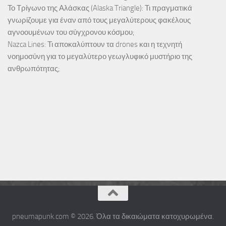
Το Τρίγωνο της Αλάσκας (Alaska Triangle): Τι πραγματικά
γνωρίζουμε για έναν από τους μεγαλύτερους φακέλους
αγνοουμένων του σύγχρονου κόσμου;
Nazca Lines: Τι αποκαλύπτουν τα drones και η τεχνητή
νοημοσύνη για το μεγαλύτερο γεωγλυφικό μυστήριο της
ανθρωπότητας;
pneumapunk.com © 2026. Όλα τα δικαιώματα κατοχυρωμένα.