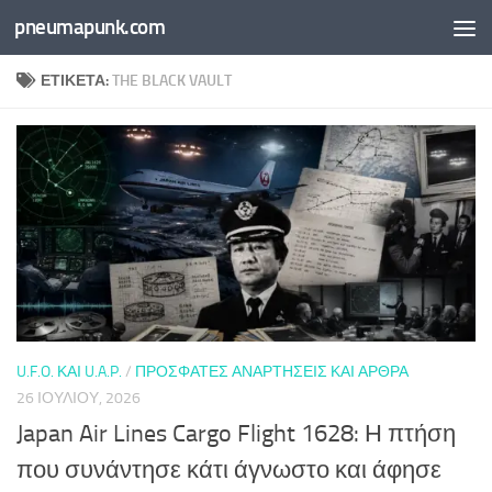
pneumapunk.com
Skip to content
ΕΤΙΚΈΤΑ:
THE BLACK VAULT
U.F.O. ΚΑΙ U.A.P.
/
ΠΡΌΣΦΑΤΕΣ ΑΝΑΡΤΉΣΕΙΣ ΚΑΙ ΆΡΘΡΑ
26 ΙΟΥΛΊΟΥ, 2026
Japan Air Lines Cargo Flight 1628: Η πτήση
που συνάντησε κάτι άγνωστο και άφησε