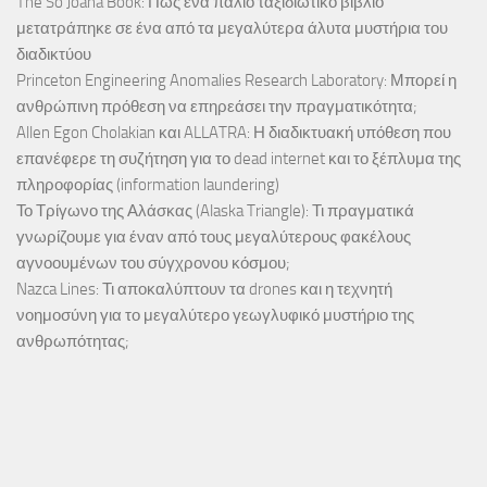
The So Joana Book: Πώς ένα παλιό ταξιδιωτικό βιβλίο
μετατράπηκε σε ένα από τα μεγαλύτερα άλυτα μυστήρια του
διαδικτύου
Princeton Engineering Anomalies Research Laboratory: Μπορεί η
ανθρώπινη πρόθεση να επηρεάσει την πραγματικότητα;
Allen Egon Cholakian και ALLATRA: Η διαδικτυακή υπόθεση που
επανέφερε τη συζήτηση για το dead internet και το ξέπλυμα της
πληροφορίας (information laundering)
Το Τρίγωνο της Αλάσκας (Alaska Triangle): Τι πραγματικά
γνωρίζουμε για έναν από τους μεγαλύτερους φακέλους
αγνοουμένων του σύγχρονου κόσμου;
Nazca Lines: Τι αποκαλύπτουν τα drones και η τεχνητή
νοημοσύνη για το μεγαλύτερο γεωγλυφικό μυστήριο της
ανθρωπότητας;