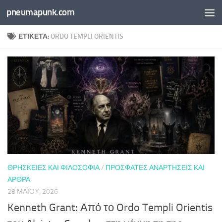
pneumapunk.com
Skip to content
ΕΤΙΚΈΤΑ:
ORDO TEMPLI ORIENTIS
ΘΡΗΣΚΕΊΕΣ ΚΑΙ ΦΙΛΟΣΟΦΊΑ
/
ΠΡΌΣΦΑΤΕΣ ΑΝΑΡΤΉΣΕΙΣ ΚΑΙ
ΆΡΘΡΑ
28 ΜΑΪ́ΟΥ, 2026
Kenneth Grant: Από το Ordo Templi Orientis