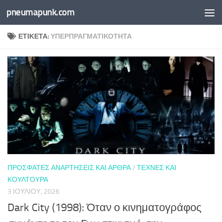
pneumapunk.com
Skip to content
ΕΤΙΚΈΤΑ:
ΥΠΕΡΠΡΑΓΜΑΤΙΚΌΤΗΤΑ
ΠΡΌΣΦΑΤΕΣ ΑΝΑΡΤΉΣΕΙΣ ΚΑΙ ΆΡΘΡΑ
/
ΤΈΧΝΕΣ ΚΑΙ
ΚΟΥΛΤΟΎΡΑ
3 ΙΟΥΛΊΟΥ, 2026
Dark City (1998): Όταν ο κινηματογράφος