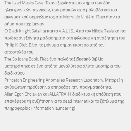
The Lead Masks Case: Το ανεξιχνίαστο μυστήριο των δύο
ηλεκτρονικών τεχνικών, των μασκών από μόλυβδο και του
αινιγματικού σημειώματος στο Morro do Vintém. Ποιο ήταν το
σήμα που περίμεναν;
Ο Black Knight Satellite και το V.A.L.I.S.: Από τον Nikola Tesla και τα
πρώτα ανεξήγητα ραδιοσήματα στη φιλοσοφική αναζήτηση του
Philip K. Dick. Είναι το μήνυμα σημαντικότερο από τον
αποστολέα του;
The So Joana Book: Πώς ένα παλιό ταξιδιωτικό βιβλίο
μετατράπηκε σε ένα από τα μεγαλύτερα άλυτα μυστήρια του
διαδικτύου
Princeton Engineering Anomalies Research Laboratory: Μπορεί η
ανθρώπινη πρόθεση να επηρεάσει την πραγματικότητα;
Allen Egon Cholakian και ALLATRA: Η διαδικτυακή υπόθεση που
επανέφερε τη συζήτηση για το dead internet και το ξέπλυμα της
πληροφορίας (information laundering)