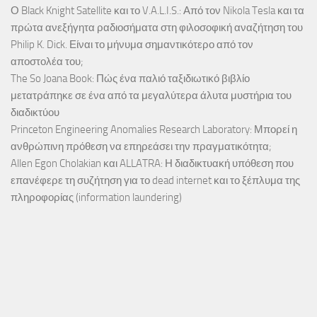
Ο Black Knight Satellite και το V.A.L.I.S.: Από τον Nikola Tesla και τα
πρώτα ανεξήγητα ραδιοσήματα στη φιλοσοφική αναζήτηση του
Philip K. Dick. Είναι το μήνυμα σημαντικότερο από τον
αποστολέα του;
The So Joana Book: Πώς ένα παλιό ταξιδιωτικό βιβλίο
μετατράπηκε σε ένα από τα μεγαλύτερα άλυτα μυστήρια του
διαδικτύου
Princeton Engineering Anomalies Research Laboratory: Μπορεί η
ανθρώπινη πρόθεση να επηρεάσει την πραγματικότητα;
Allen Egon Cholakian και ALLATRA: Η διαδικτυακή υπόθεση που
επανέφερε τη συζήτηση για το dead internet και το ξέπλυμα της
πληροφορίας (information laundering)