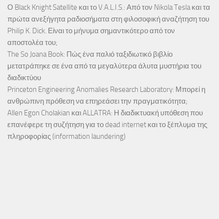
Ο Black Knight Satellite και το V.A.L.I.S.: Από τον Nikola Tesla και τα
πρώτα ανεξήγητα ραδιοσήματα στη φιλοσοφική αναζήτηση του
Philip K. Dick. Είναι το μήνυμα σημαντικότερο από τον
αποστολέα του;
The So Joana Book: Πώς ένα παλιό ταξιδιωτικό βιβλίο
μετατράπηκε σε ένα από τα μεγαλύτερα άλυτα μυστήρια του
διαδικτύου
Princeton Engineering Anomalies Research Laboratory: Μπορεί η
ανθρώπινη πρόθεση να επηρεάσει την πραγματικότητα;
Allen Egon Cholakian και ALLATRA: Η διαδικτυακή υπόθεση που
επανέφερε τη συζήτηση για το dead internet και το ξέπλυμα της
πληροφορίας (information laundering)