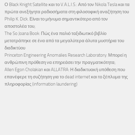
Ο Black Knight Satellite και το V.A.L.I.S.: Από τον Nikola Tesla και τα
πρώτα ανεξήγητα ραδιοσήματα στη φιλοσοφική αναζήτηση του
Philip K. Dick. Είναι το μήνυμα σημαντικότερο από τον
αποστολέα του;
The So Joana Book: Πώς ένα παλιό ταξιδιωτικό βιβλίο
μετατράπηκε σε ένα από τα μεγαλύτερα άλυτα μυστήρια του
διαδικτύου
Princeton Engineering Anomalies Research Laboratory: Μπορεί η
ανθρώπινη πρόθεση να επηρεάσει την πραγματικότητα;
Allen Egon Cholakian και ALLATRA: Η διαδικτυακή υπόθεση που
επανέφερε τη συζήτηση για το dead internet και το ξέπλυμα της
πληροφορίας (information laundering)