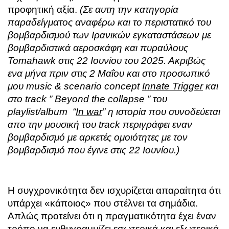
προφητική αξία.
(Σε αυτη την κατηγορία
παραδείγματος αναφέρω και το περιστατικό του
βομβαρδισμού των Ιρανικών εγκαταστάσεων με
βομβαρδιστικά αεροσκάφη και πυραύλους
Tomahawk στις 22 Ιουνίου του 2025. Ακριβώς
ενα μήνα πριν στις 2 Μαΐου και στο προσωπικό
μου music & scenario concept
Innate Trigger
και
στο track ”
Beyond the collapse
”
του
playlist/album “
In war
” η ιστορία που συνοδεύεται
απο την μουσική του track περιγράφει εναν
βομβαρδισμό με αρκετές ομοιότητες με τον
βομβαρδισμό που έγινε στις 22 Ιουνίου.)
Η συγχρονικότητα δεν ισχυρίζεται απαραίτητα ότι
υπάρχει «κάποιος» που στέλνει τα σημάδια.
Απλώς προτείνει ότι η πραγματικότητα έχει έναν
τρόπο να ευθυγραμμίζει εσωτερικά και εξωτερικά