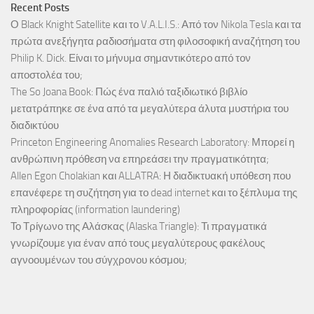
Recent Posts
Ο Black Knight Satellite και το V.A.L.I.S.: Από τον Nikola Tesla και τα
πρώτα ανεξήγητα ραδιοσήματα στη φιλοσοφική αναζήτηση του
Philip K. Dick. Είναι το μήνυμα σημαντικότερο από τον
αποστολέα του;
The So Joana Book: Πώς ένα παλιό ταξιδιωτικό βιβλίο
μετατράπηκε σε ένα από τα μεγαλύτερα άλυτα μυστήρια του
διαδικτύου
Princeton Engineering Anomalies Research Laboratory: Μπορεί η
ανθρώπινη πρόθεση να επηρεάσει την πραγματικότητα;
Allen Egon Cholakian και ALLATRA: Η διαδικτυακή υπόθεση που
επανέφερε τη συζήτηση για το dead internet και το ξέπλυμα της
πληροφορίας (information laundering)
Το Τρίγωνο της Αλάσκας (Alaska Triangle): Τι πραγματικά
γνωρίζουμε για έναν από τους μεγαλύτερους φακέλους
αγνοουμένων του σύγχρονου κόσμου;