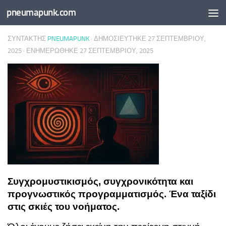
pneumapunk.com
Skip to content
ΣΥΝΤΆΚΤΗΣ
PNEUMAPUNK
· ΔΗΜΟΣΙΕΎΤΗΚΕ
27 ΣΕΠΤΕΜΒΡΊΟΥ,
2025
· ΕΝΗΜΕΡΏΘΗΚΕ
27 ΣΕΠΤΕΜΒΡΊΟΥ, 2025
Συγχρομυστικισμός, συγχρονικότητα και
προγνωστικός προγραμματισμός. Ένα ταξίδι
στις σκιές του νοήματος.