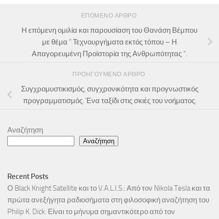
ΕΠΌΜΕΝΟ ΆΡΘΡΟ
Η επόμενη ομιλία και παρουσίαση του Θανάση Βέμπου
με θέμα ” Τεχνουργήματα εκτός τόπου – Η
Απαγορευμένη Προϊστορία της Ανθρωπότητας “.
ΠΡΟΗΓΟΎΜΕΝΟ ΆΡΘΡΟ
Συγχρομυστικισμός, συγχρονικότητα και προγνωστικός
προγραμματισμός. Ένα ταξίδι στις σκιές του νοήματος.
Αναζήτηση
Αναζήτηση
Recent Posts
Ο Black Knight Satellite και το V.A.L.I.S.: Από τον Nikola Tesla και τα
πρώτα ανεξήγητα ραδιοσήματα στη φιλοσοφική αναζήτηση του
Philip K. Dick. Είναι το μήνυμα σημαντικότερο από τον