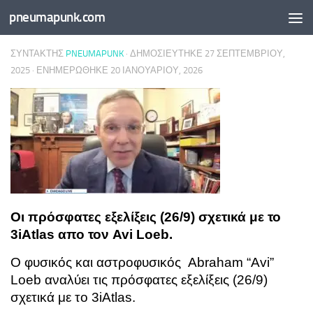
pneumapunk.com
Skip to content
ΣΥΝΤΆΚΤΗΣ
PNEUMAPUNK
· ΔΗΜΟΣΙΕΎΤΗΚΕ
27 ΣΕΠΤΕΜΒΡΊΟΥ,
2025
· ΕΝΗΜΕΡΏΘΗΚΕ
20 ΙΑΝΟΥΑΡΊΟΥ, 2026
Οι πρόσφατες εξελίξεις (26/9) σχετικά με το
3iAtlas απο τον Avi Loeb.
Ο φυσικός και αστροφυσικός Abraham “Avi”
Loeb αναλύει τις πρόσφατες εξελίξεις (26/9)
σχετικά με το 3iAtlas.