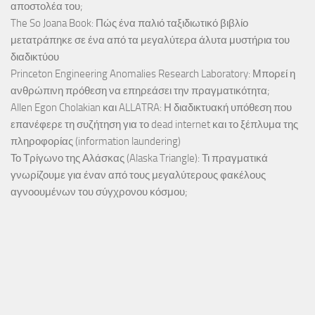
αποστολέα του;
The So Joana Book: Πώς ένα παλιό ταξιδιωτικό βιβλίο
μετατράπηκε σε ένα από τα μεγαλύτερα άλυτα μυστήρια του
διαδικτύου
Princeton Engineering Anomalies Research Laboratory: Μπορεί η
ανθρώπινη πρόθεση να επηρεάσει την πραγματικότητα;
Allen Egon Cholakian και ALLATRA: Η διαδικτυακή υπόθεση που
επανέφερε τη συζήτηση για το dead internet και το ξέπλυμα της
πληροφορίας (information laundering)
Το Τρίγωνο της Αλάσκας (Alaska Triangle): Τι πραγματικά
γνωρίζουμε για έναν από τους μεγαλύτερους φακέλους
αγνοουμένων του σύγχρονου κόσμου;