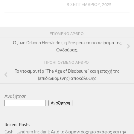
9 ΣΕΠΤΕΜΒΡΊΟΥ, 2025
ΕΠΌΜΕΝΟ ΆΡΘΡΟ
Ο Juan Orlando Hernández, η Prospera και το πείραμα της
Ονδούρας.
ΠΡΟΗΓΟΎΜΕΝΟ ΆΡΘΡΟ
Το ντοκιμαντέρ “The Age of Disclosure” και η εποχή της
(επιδιωκόμενης) αποκάλυψης
Αναζήτηση
Αναζήτηση
Recent Posts
Cash–Landrum Incident: Από το διαμαντόσχημο σκάφος και την