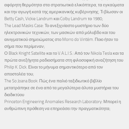
αφόρητη θερμότητα στα στρατιωτικά ελικόπτερα, τα εγκαύματα
και την αγωγή κατά της αμερικανικής κυβέρνησης. Τι βίωσαν οι
Betty Cash, Vickie Landrum και Colby Landrum το 1980;
The Lead Masks Case: Το ανεξιχνίαστο μυστήριο των δύο
ηλεκτρονικών τεχνικών, των μασκών από μόλυβδο και του
αινιγματικού σημειώματος στο Morro do Vintém. Ποιο ήταν το
σήμα που περίμεναν;
Ο Black Knight Satellite και το V.A.L.I.S.: Από τον Nikola Tesla και τα
πρώτα ανεξήγητα ραδιοσήματα στη φιλοσοφική αναζήτηση του
Philip K. Dick. Είναι το μήνυμα σημαντικότερο από τον
αποστολέα του;
The So Joana Book: Πώς ένα παλιό ταξιδιωτικό βιβλίο
μετατράπηκε σε ένα από τα μεγαλύτερα άλυτα μυστήρια του
διαδικτύου
Princeton Engineering Anomalies Research Laboratory: Μπορεί η
ανθρώπινη πρόθεση να επηρεάσει την πραγματικότητα;