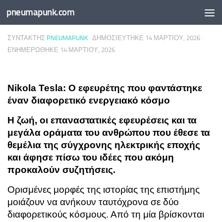
pneumapunk.com
Skip to content
ΣΥΝΤΆΚΤΗΣ
PNEUMAPUNK
· ΔΗΜΟΣΙΕΎΤΗΚΕ
14 ΜΑΡΤΊΟΥ, 2026
·
ΕΝΗΜΕΡΏΘΗΚΕ
14 ΜΑΡΤΊΟΥ, 2026
Nikola Tesla: Ο εφευρέτης που φαντάστηκε
έναν διαφορετικό ενεργειακό κόσμο
Η ζωή, οι επαναστατικές εφευρέσεις και τα
μεγάλα οράματα του ανθρώπου που έθεσε τα
θεμέλια της σύγχρονης ηλεκτρικής εποχής
και άφησε πίσω του ιδέες που ακόμη
προκαλούν συζητήσεις.
Ορισμένες μορφές της ιστορίας της επιστήμης
μοιάζουν να ανήκουν ταυτόχρονα σε δύο
διαφορετικούς κόσμους. Από τη μία βρίσκονται