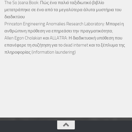
The So Joana Book: Πώς ένα παλιό ταξιδιωτικό βιβλίο
μετατράπηκε σε ένα από τα μεγαλύτερα άλυτα μυστήρια του
διαδικτύου
Princeton Engineering Anomalies Research Laboratory: Μπορεί η
ανθρώπινη πρόθεση να επηρεάσει την πραγματικότητα;
Allen Egon Cholakian και ALLATRA: Η διαδικτυακή υπόθεση που
επανέφερε τη συζήτηση για το dead internet και το ξέπλυμα της
πληροφορίας (information laundering)