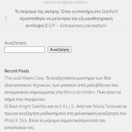
ΠΡΟΗΓΟΎΜΕΝΟ ΆΡΘΡΟ
Το πείραμα της σκέψης. Όταν η επιστήμη στο Stanford
προσπάθησε να μελετήσει την εξωαισθητηριακή
αντίληψη (E.S.P. – Extrasensory perception)
Αναζήτηση
Αναζήτηση
Recent Posts
The Lead Masks Case: Το ανεξιχνίαστο μυστήριο των δύο
ηλεκτρονικών τεχνικών, των μασκών από μόλυβδο και του
αινιγματικού σημειώματος στο Morro do Vintém. Ποιο ήταν το
σήμα που περίμεναν;
Ο Black Knight Satellite και το V.A.L.I.S.: Από τον Nikola Tesla και τα
πρώτα ανεξήγητα ραδιοσήματα στη φιλοσοφική αναζήτηση του
Philip K. Dick. Είναι το μήνυμα σημαντικότερο από τον
αποστολέα του;