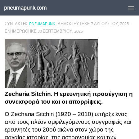
pneumapunk.com
Skip to content
ΣΥΝΤΆΚΤΗΣ
PNEUMAPUNK
· ΔΗΜΟΣΙΕΎΤΗΚΕ
7 ΑΥΓΟΎΣΤΟΥ, 2025
·
ΕΝΗΜΕΡΏΘΗΚΕ
30 ΣΕΠΤΕΜΒΡΊΟΥ, 2025
Zecharia Sitchin. Η ερευνητική προσέγγιση η
συνεισφορά του και οι απορρίψεις.
Ο Zecharia Sitchin (1920 – 2010) υπήρξε ένας
από τους πλέον αμφιλεγόμενους συγγραφείς και
ερευνητές του 20ού αιώνα στον χώρο της
αρχαίας ιστορίας, της αστρονομίας και των