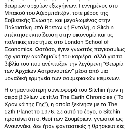
θεωριών αρχαίων εξωγήινων. Γεννημένος στο
Μπακού του Αζερμπαϊτζάν, τότε μέρος της
Σοβιετικής Ένωσης, και μεγαλωμένος στην
Παλαιστίνη υπό Βρετανική Εντολή, ο Sitchin
απέκτησε εκπαίδευση στην οικονομία και τις
πολιτικές επιστήμες στο London School of
Economics. Ωστόσο, έγινε γνωστός παγκοσμίως
όχι για την ακαδημαϊκή του καριέρα, αλλά για τα
βιβλία του που ανέπτυξαν την λεγόμενη “Θεωρία
των Αρχαίων Αστροναυτών” μέσα από μια
μοναδική ερμηνεία των σουμεριακών κειμένων.
Η σημαντικότερη συνεισφορά του Sitchin ήταν η
σειρά βιβλίων με τίτλο The Earth Chronicles (“Τα
Χρονικά της Γης”), η οποία ξεκίνησε με το The
12th Planet το 1976. Σε αυτό το έργο, ο Sitchin
προτείνει ότι οι θεοί των Σουμέριων, γνωστοί ως
Ανουννάκι, δεν ήταν φανταστικές ή θρησκευτικές