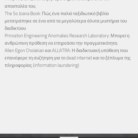
αποστολέα του;
The So Joana Book: Πώς ένα παλιό ταξιδιωτικό βιβλίο
μετατράπηκε σε ένα από τα μεγαλύτερα άλυτα μυστήρια του
διαδικτύου
Princeton Engineering Anomalies Research Laboratory: Μπορεί η
ανθρώπινη πρόθεση να επηρεάσει την πραγματικότητα;
Allen Egon Cholakian και ALLATRA: Η διαδικτυακή υπόθεση που
επανέφερε τη συζήτηση για το dead internet και το ξέπλυμα της
πληροφορίας (information laundering)