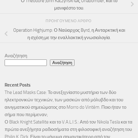
Ο Theodore John Kaczynski ως Unabomber, και το
μανιφέστο του.
ΠΡΟΗΓΟΎΜΕΝΟ ΆΡΘΡΟ
Operation Highjump: Ο Ναύαρχος Byrd, η Ανταρκτική και
η σχέση με την εναλλακτική γνωσιολογία.
Αναζήτηση
Αναζήτηση
Recent Posts
The Lead Masks Case: Το ανεξιχνίαστο μυστήριο των δύο
ηλεκτρονικών τεχνικών, των μασκών από μόλυβδο και του
αινιγματικού σημειώματος στο Morro do Vintém. Ποιο ήταν το
σήμα που περίμεναν;
Ο Black Knight Satellite και το V.A.L.I.S.: Από τον Nikola Tesla και τα
πρώτα ανεξήγητα ραδιοσήματα στη φιλοσοφική αναζήτηση του
Philip K. Dick. Είναι το μήνυμα σημαντικότερο από τον