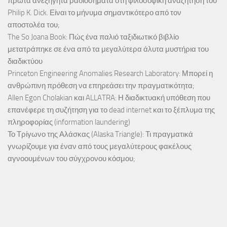
πρώτα ανεξήγητα ραδιοσήματα στη φιλοσοφική αναζήτηση του
Philip K. Dick. Είναι το μήνυμα σημαντικότερο από τον
αποστολέα του;
The So Joana Book: Πώς ένα παλιό ταξιδιωτικό βιβλίο
μετατράπηκε σε ένα από τα μεγαλύτερα άλυτα μυστήρια του
διαδικτύου
Princeton Engineering Anomalies Research Laboratory: Μπορεί η
ανθρώπινη πρόθεση να επηρεάσει την πραγματικότητα;
Allen Egon Cholakian και ALLATRA: Η διαδικτυακή υπόθεση που
επανέφερε τη συζήτηση για το dead internet και το ξέπλυμα της
πληροφορίας (information laundering)
Το Τρίγωνο της Αλάσκας (Alaska Triangle): Τι πραγματικά
γνωρίζουμε για έναν από τους μεγαλύτερους φακέλους
αγνοουμένων του σύγχρονου κόσμου;