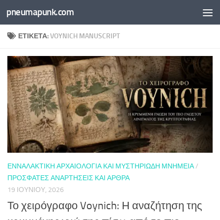
pneumapunk.com
Skip to content
ΕΤΙΚΈΤΑ:
VOYNICH MANUSCRIPT
ΕΝΝΑΛΑΚΤΙΚΉ ΑΡΧΑΙΟΛΟΓΊΑ ΚΑΙ ΜΥΣΤΗΡΙΏΔΗ ΜΝΗΜΕΊΑ
/
ΠΡΌΣΦΑΤΕΣ ΑΝΑΡΤΉΣΕΙΣ ΚΑΙ ΆΡΘΡΑ
19 ΙΟΥΝΊΟΥ, 2026
Το χειρόγραφο Voynich: Η αναζήτηση της