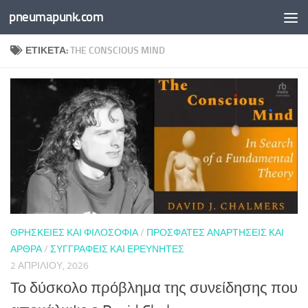
pneumapunk.com
Skip to content
ΕΤΙΚΈΤΑ:
THE CONSCIOUS MIND
ΘΡΗΣΚΕΊΕΣ ΚΑΙ ΦΙΛΟΣΟΦΊΑ
/
ΠΡΌΣΦΑΤΕΣ ΑΝΑΡΤΉΣΕΙΣ ΚΑΙ
ΆΡΘΡΑ
/
ΣΥΓΓΡΑΦΕΊΣ ΚΑΙ ΕΡΕΥΝΗΤΈΣ
2 ΑΠΡΙΛΊΟΥ, 2026
Το δύσκολο πρόβλημα της συνείδησης που