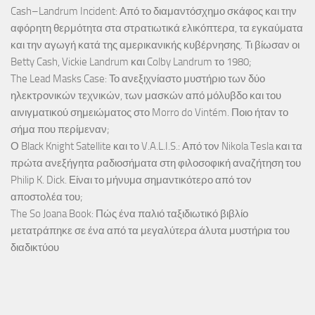
Cash–Landrum Incident: Από το διαμαντόσχημο σκάφος και την
αφόρητη θερμότητα στα στρατιωτικά ελικόπτερα, τα εγκαύματα
και την αγωγή κατά της αμερικανικής κυβέρνησης. Τι βίωσαν οι
Betty Cash, Vickie Landrum και Colby Landrum το 1980;
The Lead Masks Case: Το ανεξιχνίαστο μυστήριο των δύο
ηλεκτρονικών τεχνικών, των μασκών από μόλυβδο και του
αινιγματικού σημειώματος στο Morro do Vintém. Ποιο ήταν το
σήμα που περίμεναν;
Ο Black Knight Satellite και το V.A.L.I.S.: Από τον Nikola Tesla και τα
πρώτα ανεξήγητα ραδιοσήματα στη φιλοσοφική αναζήτηση του
Philip K. Dick. Είναι το μήνυμα σημαντικότερο από τον
αποστολέα του;
The So Joana Book: Πώς ένα παλιό ταξιδιωτικό βιβλίο
μετατράπηκε σε ένα από τα μεγαλύτερα άλυτα μυστήρια του
διαδικτύου