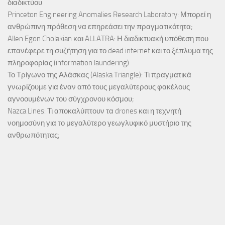
διαδικτύου
Princeton Engineering Anomalies Research Laboratory: Μπορεί η
ανθρώπινη πρόθεση να επηρεάσει την πραγματικότητα;
Allen Egon Cholakian και ALLATRA: Η διαδικτυακή υπόθεση που
επανέφερε τη συζήτηση για το dead internet και το ξέπλυμα της
πληροφορίας (information laundering)
Το Τρίγωνο της Αλάσκας (Alaska Triangle): Τι πραγματικά
γνωρίζουμε για έναν από τους μεγαλύτερους φακέλους
αγνοουμένων του σύγχρονου κόσμου;
Nazca Lines: Τι αποκαλύπτουν τα drones και η τεχνητή
νοημοσύνη για το μεγαλύτερο γεωγλυφικό μυστήριο της
ανθρωπότητας;