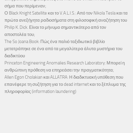
σήμα που περίμεναν;
Ο Black Knight Satellite και το V.A.L.I.S.: Από τον Nikola Tesla και τα
πρώτα ανεξήγητα ραδιοσήματα στη φιλοσοφική αναζήτηση του
Philip K. Dick. Είναι το μήνυμα σημαντικότερο από τον
αποστολέα του;
The So Joana Book: Πώς ένα παλιό ταξιδιωτικό βιβλίο
μετατράπηκε σε ένα από τα μεγαλύτερα άλυτα μυστήρια του
διαδικτύου
Princeton Engineering Anomalies Research Laboratory: Μπορεί η
ανθρώπινη πρόθεση να επηρεάσει την πραγματικότητα;
Allen Egon Cholakian και ALLATRA: Η διαδικτυακή υπόθεση που
επανέφερε τη συζήτηση για το dead internet και το ξέπλυμα της
πληροφορίας (information laundering)