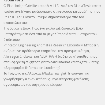
Recent Posts
Ο Black Knight Satellite και το V.A.L.I.S.: Από τον Nikola Tesla και τα
πρώτα ανεξήγητα ραδιοσήματα στη φιλοσοφική αναζήτηση του
Philip K. Dick. Είναι το μήνυμα σημαντικότερο από τον
αποστολέα του;
The So Joana Book: Πώς ένα παλιό ταξιδιωτικό βιβλίο
μετατράπηκε σε ένα από τα μεγαλύτερα άλυτα μυστήρια του
διαδικτύου
Princeton Engineering Anomalies Research Laboratory: Μπορεί η
ανθρώπινη πρόθεση να επηρεάσει την πραγματικότητα;
Allen Egon Cholakian και ALLATRA: Η διαδικτυακή υπόθεση που
επανέφερε τη συζήτηση για το dead internet και το ξέπλυμα της
πληροφορίας (information laundering)
Το Τρίγωνο της Αλάσκας (Alaska Triangle): Τι πραγματικά
γνωρίζουμε για έναν από τους μεγαλύτερους φακέλους
αγνοουμένων του σύγχρονου κόσμου;