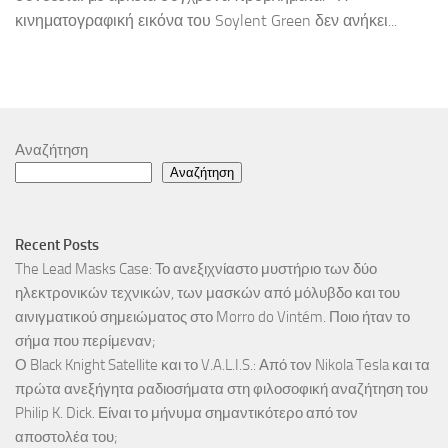
κινηματογραφική εικόνα του Soylent Green δεν ανήκει...
Αναζήτηση
Αναζήτηση
Recent Posts
The Lead Masks Case: Το ανεξιχνίαστο μυστήριο των δύο
ηλεκτρονικών τεχνικών, των μασκών από μόλυβδο και του
αινιγματικού σημειώματος στο Morro do Vintém. Ποιο ήταν το
σήμα που περίμεναν;
Ο Black Knight Satellite και το V.A.L.I.S.: Από τον Nikola Tesla και τα
πρώτα ανεξήγητα ραδιοσήματα στη φιλοσοφική αναζήτηση του
Philip K. Dick. Είναι το μήνυμα σημαντικότερο από τον
αποστολέα του;