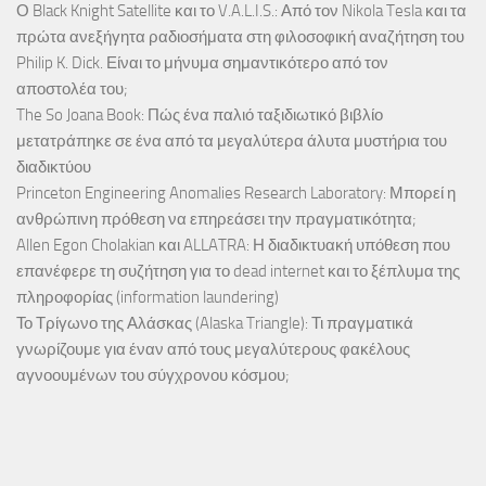
Ο Black Knight Satellite και το V.A.L.I.S.: Από τον Nikola Tesla και τα
πρώτα ανεξήγητα ραδιοσήματα στη φιλοσοφική αναζήτηση του
Philip K. Dick. Είναι το μήνυμα σημαντικότερο από τον
αποστολέα του;
The So Joana Book: Πώς ένα παλιό ταξιδιωτικό βιβλίο
μετατράπηκε σε ένα από τα μεγαλύτερα άλυτα μυστήρια του
διαδικτύου
Princeton Engineering Anomalies Research Laboratory: Μπορεί η
ανθρώπινη πρόθεση να επηρεάσει την πραγματικότητα;
Allen Egon Cholakian και ALLATRA: Η διαδικτυακή υπόθεση που
επανέφερε τη συζήτηση για το dead internet και το ξέπλυμα της
πληροφορίας (information laundering)
Το Τρίγωνο της Αλάσκας (Alaska Triangle): Τι πραγματικά
γνωρίζουμε για έναν από τους μεγαλύτερους φακέλους
αγνοουμένων του σύγχρονου κόσμου;