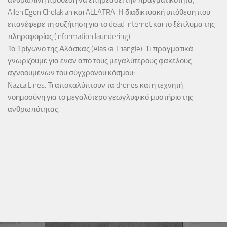
ανθρώπινη πρόθεση να επηρεάσει την πραγματικότητα;
Allen Egon Cholakian και ALLATRA: Η διαδικτυακή υπόθεση που
επανέφερε τη συζήτηση για το dead internet και το ξέπλυμα της
πληροφορίας (information laundering)
Το Τρίγωνο της Αλάσκας (Alaska Triangle): Τι πραγματικά
γνωρίζουμε για έναν από τους μεγαλύτερους φακέλους
αγνοουμένων του σύγχρονου κόσμου;
Nazca Lines: Τι αποκαλύπτουν τα drones και η τεχνητή
νοημοσύνη για το μεγαλύτερο γεωγλυφικό μυστήριο της
ανθρωπότητας;