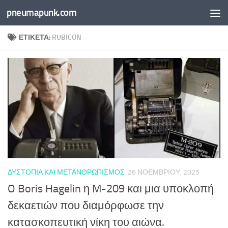
pneumapunk.com
Skip to content
ΕΤΙΚΈΤΑ:
RUBICON
ΔΥΣΤΟΠΊΑ ΚΑΙ ΜΕΤΑΝΘΡΩΠΙΣΜΌΣ
26 ΝΟΕΜΒΡΊΟΥ, 2025
O Boris Hagelin η M-209 και μια υποκλοπή
δεκαετιών που διαμόρφωσε την
κατασκοπευτική νίκη του αιώνα.