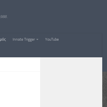
988..
σμός
Innate Trigger
YouTube