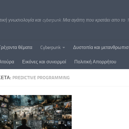
ική γνωσιολογία και cyberpunk. Μια αγάπη που κρατάει απο το 1
Τρέχοντα θέματα
Cyberpunk
Δυστοπία και μετανθρωπι
υλτούρα
Εικόνες και συνειρμοί
Πολιτική Απορρήτου
ΚΈΤΑ:
PREDICTIVE PROGRAMMING