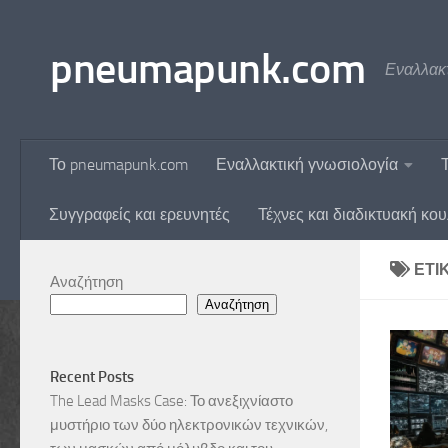
Skip to content
pneumapunk.com
Εναλλακτ
Το pneumapunk.com
Εναλλακτική γνωσιολογία
Συγγραφείς και ερευνητές
Τέχνες και διαδικτυακή κο
ΕΤΙ
Αναζήτηση
Αναζήτηση
Recent Posts
The Lead Masks Case: Το ανεξιχνίαστο
μυστήριο των δύο ηλεκτρονικών τεχνικών,