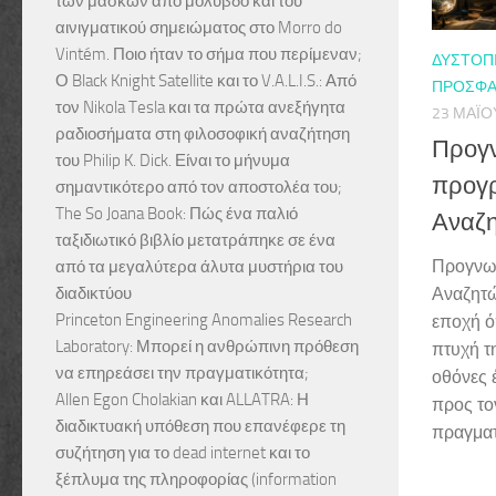
των μασκών από μόλυβδο και του
αινιγματικού σημειώματος στο Morro do
Vintém. Ποιο ήταν το σήμα που περίμεναν;
ΔΥΣΤΟΠ
Ο Black Knight Satellite και το V.A.L.I.S.: Από
ΠΡΌΣΦΑ
τον Nikola Tesla και τα πρώτα ανεξήγητα
23 ΜΑΪ́Ο
ραδιοσήματα στη φιλοσοφική αναζήτηση
Προγ
του Philip K. Dick. Είναι το μήνυμα
προγρ
σημαντικότερο από τον αποστολέα του;
The So Joana Book: Πώς ένα παλιό
Αναζη
ταξιδιωτικό βιβλίο μετατράπηκε σε ένα
Προγνωσ
από τα μεγαλύτερα άλυτα μυστήρια του
διαδικτύου
Αναζητώ
Princeton Engineering Anomalies Research
εποχή ό
Laboratory: Μπορεί η ανθρώπινη πρόθεση
πτυχή τ
να επηρεάσει την πραγματικότητα;
οθόνες 
Allen Egon Cholakian και ALLATRA: Η
προς το
διαδικτυακή υπόθεση που επανέφερε τη
πραγματ
συζήτηση για το dead internet και το
ξέπλυμα της πληροφορίας (information